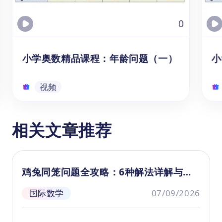
奥数中有所体现，在后续的数学学习中也经常
用到。通过学习和掌握等量代换，学生可以培
0
养逻辑思维能力和问题解决能力，为后续的数
学学习打下坚实的基础。
小学奥数精品课程：年龄问题（一）
小
视频
小学奥数精品课程：年龄问题
相关文章推荐
（一）
本
程
本资源为小学中高级（3-6年级）奥数课
提
程，适用于8-11岁备战数学竞赛或希望
鸡兔同笼问题全攻略：6种解法详解与思
问
提升思维能力的学生。本视频针对年龄
梳
维训练
问题中“年龄和”的奥数知识点进行了精细
国际数学
07/09/2026
生
梳理和深度解读，学生将学习通过学习
视频
数
生活常识，来求解岁数问题。《小学奥