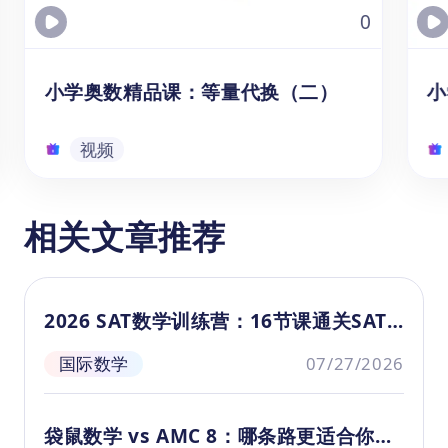
关，通过解决这类问题，学生可以更好地理解
0
和应用数学知识，增强数学应用意识。
小学奥数精品课：等量代换（二）
小
视频
小学奥数精品课：等量代换（二）
相关文章推荐
本资源为小学中高级（4-6年级）奥数课
本
程，适用于9-11岁备战数学竞赛或希望
程
提升思维能力的学生。本视频针对等量
提
2026 SAT数学训练营：16节课通关SAT
代换中“等价交换”的奥数知识点进行了梳
问
理，学生将掌握等量代换的方法和技
梳
全部考点
国际数学
07/27/2026
巧，学会利用已知条件建立等量关系，
生
视频
通过等量代换找到问题的解。《小学奥
数
数精品课》共11节，本视频为第7节。
袋鼠数学 vs AMC 8：哪条路更适合你家