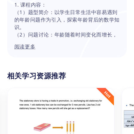
1. 课程内容：
（1）题型简介：以学生日常生活中容易遇到
的年龄问题作为引入，探索年龄背后的数学知
识。
（2）问题讨论：年龄随着时间变化而增长，
两个人之间的年龄差是否有变化。
阅读更多
（3）例题讲解：如何根据出生年份计算年
龄。
（4）实战训练：课堂随练，老师根据做题情
况讲解。
相关学习资源推荐
（5）能力提升：两人的年龄之和随年份增长
问题。
2. 主要知识点：
小学奥数中的年龄问题，主要是围绕两人或多
人之间的年龄关系展开的一系列数学问题。在
解决这类问题时，学生需要理解题目中的条
件，根据条件建立数学模型，并通过逻辑推理
和计算找到答案。年龄问题与生活实际紧密相