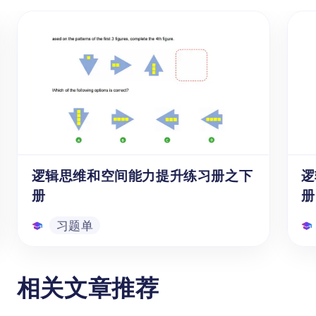
2. 知识点及提升能力：
（1）观察力和描述能力：练习1、2、6等题
目要求学生仔细观察图形或数据,并用语言准
确描述观察到的规律和特点。这考察学生的观
察力和表述能力。
（2）逻辑推理：练习1、2、5、13等题目需
要学生推理分析,找出隐藏的逻辑关系。考察
学生的逻辑思维能力。
（3）数学运算：练习9、10、14等题目涉及
加减乘除等基本运算。考察学生的计算技能。
逻辑思维和空间能力提升练习册之下
逻
（4）数列规律：练习13、15题需要学生发现
册
册
数列的数学规律。这考察学生的数感和演绎能
力。
习题单
（5）空间想象和图形推理：练习17题要求学
生分析三维立体图形。这考察学生的空间想象
逻辑思维和空间能力提升练习册之
力和几何推理能力。
相关文章推荐
下册
3. 使用方法：
这40道小学数学经典练习题及答案解析难度
通过《逻辑思维和空间能力提升练习册
通