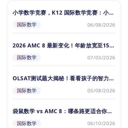
适中，适用于小学3-4年级学生日常训练数学
之下册》这个免费且可下载的中文PDF
之
基本技能和思维能力，也适合数学基础薄弱的
小学数学竞赛，K12 国际数学竞赛：小学
学习资源,可以帮助6-15岁的儿童和学生
学
学生补足知识漏洞,提高数学学习成绩。同时
1-6年级适合参加哪些国际数学竞赛？
在学习数学时,提升逻辑思维、数学推理
在
国际数学
06/08/2026
练习册中不少题目难度较高，对于参加数学竞
和问题分析解决等能力。该资源针对不
和
（2026年推荐）
习题单
赛的学生也非常有帮助。
同年级设计了一系列有趣的数学应用题
同
4. 意义：
和逻辑推理练习,内容丰富,操作性强,是家
和
2026 AMC 8 最新变化！年龄放宽至15.5
这套练习册是一款非常实用的数学辅助教材,
长和老师很好的教辅补充材料。
长
岁！
能够全面提升学生的数学综合能力。无论是夯
国际数学
07/03/2026
实基础、培养思维,还是养成自主学习,它都发
挥着重要作用。
（1）提高基础数学技能：练习册涵盖加减乘
OLSAT测试题大揭秘！看看孩子的智力水
除、数列规律、图形推理等基础知识和技能，
平如何？
学生通过反复练习可以夯实数学基础,为今后
国际数学
05/08/2026
学习奠定基础。
（2）培养数学思维能力：练习中要求进行逻
袋鼠数学 vs AMC 8：哪条路更适合你家
辑推理和空间想象等数学核心素养训练，有利
于培养学生的数学分析能力和创新思维。
孩子？
国际数学
06/10/2026
（3）引导自主学习习惯：这套小学练习册提