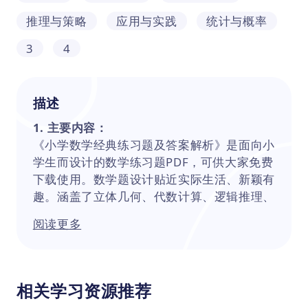
推理与策略
应用与实践
统计与概率
3
4
描述
1. 主要内容：
《小学数学经典练习题及答案解析》是面向小
学生而设计的数学练习题PDF，可供大家免费
下载使用。数学题设计贴近实际生活、新颖有
趣。涵盖了立体几何、代数计算、逻辑推理、
数感、数据分析、复杂应用题等多方面的数学
阅读更多
技能训练，同时还附有丰富专业的解题思路和
技巧，适合三四年级学生系统学习和提升。通
过使用该练习题，孩子们可以在夯实数学基础
知识的同时，培养数学思维和解题能力以及提
相关学习资源推荐
升数学应用实践能力。