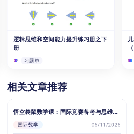
己解答过程中的疏漏与短板，以便精准调整、
优化解题策略。
2. 主要知识点：6×6数独
6×6数独是一个经典的逻辑游戏，其规则是在
一个6×6的网格中填入数字1到6，使得每一
逻辑思维和空间能力提升练习册之下
儿
行、每一列以及两个3×3的小宫格内的数字都
册
（
不重复。这要求玩家运用逻辑推理，逐步填充
网格中的空白位置，直到所有位置都被正确填
习题单
入。
通过解决数独问题，学生可以学会分析问题、
逻辑思维和空间能力提升练习册之
儿
制定计划、逐步实施并检查结果，这有助于培
相关文章推荐
下册
养良好的学习习惯。同时，随着学生解决数独
问题能力的提高，他们会感到自己的进步，从
通过《逻辑思维和空间能力提升练习册
该
而提升自信心和成就感。
之下册》这个免费且可下载的中文PDF
童
悟空袋鼠数学课：国际竞赛备考与思维培
学习资源,可以帮助6-15岁的儿童和学生
独
养全指南
在学习数学时,提升逻辑思维、数学推理
段
国际数学
06/11/2026
和问题分析解决等能力。该资源针对不
略
习题单