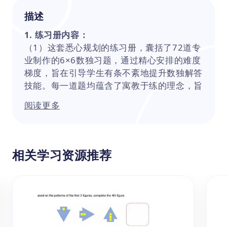
描述
1. 练习册内容：
（1）这套悉心规划的练习册，囊括了72道专
业制作的6×6数独习题，通过精心安排的难度
梯度，旨在引导学生有条不紊地提升数独解答
技能。每一道题均蕴含了寓教于练的理念，旨
在让学子在应对具体问题的过程中锤炼逻辑思
阅读更多
辨力，增进推理才能。
（2）练习册内各题的起始数字设定为12、14
个，相较于第一册，其难度设定显著跃升，旨
在激发学生的挑战精神，使他们在面对更复杂
相关学习资源推荐
的数独游戏时，既能在破解过程中锻炼心智，
又能体验到攻克难关后的成就感。每一道题目
皆是对学生逻辑推理力的一次深度磨砺，也是
他们自我提升、勇攀高峰的一次良机。
（3）练习册尾页附有全套习题的答案，学生
在完成题目后，可快速比对答案，即时发现自