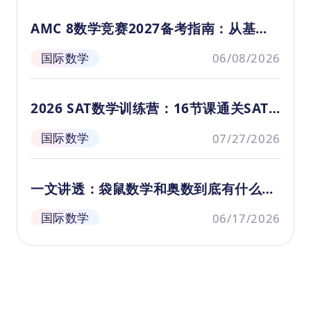
同年级设计了一系列有趣的数学应用题
丛
和逻辑推理练习,内容丰富,操作性强,是家
四
AMC 8数学竞赛2027备考指南：从基础
长和老师很好的教辅补充材料。
接
到斩获全球顶尖荣誉
国际数学
06/08/2026
2026 SAT数学训练营：16节课通关SAT
全部考点
国际数学
07/27/2026
一文讲透：袋鼠数学和奥数到底有什么区
别？别再盲目给娃报竞赛！
国际数学
06/17/2026