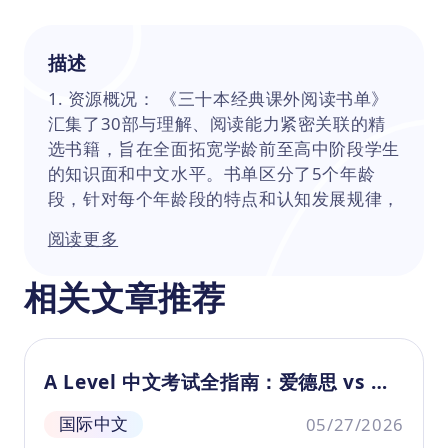
描述
1. 资源概况： 《三十本经典课外阅读书单》
汇集了30部与理解、阅读能力紧密关联的精
选书籍，旨在全面拓宽学龄前至高中阶段学生
的知识面和中文水平。书单区分了5个年龄
段，针对每个年龄段的特点和认知发展规律，
分别推荐了6本兼具教育价值和阅读趣味的著
阅读更多
作。对于3-5岁儿童，书籍内容主要帮助孩子
认识世界，如：《我妈妈》《我爸爸》；对于
相关文章推荐
6-8岁儿童，书籍强调拼音汉字启蒙与生活常
识《神奇校车》；对于9-11岁和12-14岁学生
《夏洛特的网》，书单则随着年龄的增长逐渐
涉及科学知识和社会现象分析等内容；针对
A Level 中文考试全指南：爱德思 vs 剑
15-18岁青少年推荐有助于感知价值观与人生
桥难度解析与备考建议
哲理的成长探险类书籍《小王子》。 2. 资源
国际中文
05/27/2026