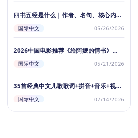
用法： 家长、教师可以根据这份书单作为家
庭教育和课堂教学的有益补充，选择合适的书
四书五经是什么｜作者、名句、核心内容
籍作为课外延伸阅读材料；学生也可参照书单
大全
自主选择阅读，丰富个人阅读体验，逐步培养
国际中文
05/26/2026
阅读习惯和阅读兴趣。 3. 资源作用： 这份书
单不仅有助于直接提高学生的独立思考和理解
能力，更有助于滋养心灵，陶冶情操，真正实
2026中国电影推荐《给阿嬷的情书》
现素质教育的目标，赋予孩子们终身受益的阅
——感动无数华人的温暖之作
读能力与文化素养。
国际中文
05/21/2026
35首经典中文儿歌歌词+拼音+音乐+视频
合集
国际中文
07/14/2026