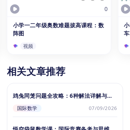
用。
0
小学一二年级奥数难题拔高课程：数
小
阵图
车
视频
小学一二年级奥数难题拔高课程：
相关文章推荐
数阵图
本系列课程为1、2年级的6-7岁学生提供
本
提供数学竞赛知识拔高的精讲课程，孩
提
鸡兔同笼问题全攻略：6种解法详解与思
子们可以通过5分钟简短的知识讲解，获
子
维训练
得解析数阵图的概念、特点和解题方
习
国际数学
07/09/2026
法，掌握根据题目要求找规律，使用加
题
视频
减法解出未知数等益智提升类数学题的
度
能力。
习
悟空袋鼠数学课：国际竞赛备考与思维培