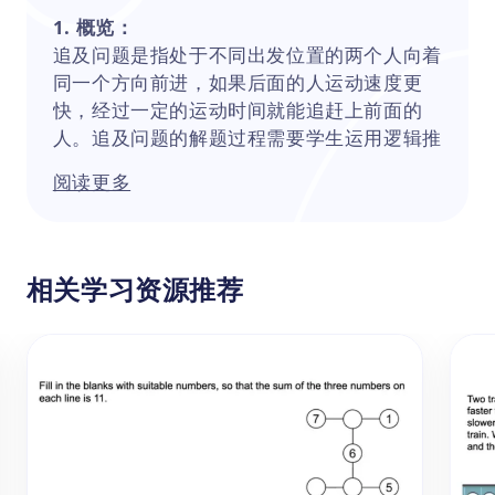
1. 概览：
追及问题是指处于不同出发位置的两个人向着
同一个方向前进，如果后面的人运动速度更
快，经过一定的运动时间就能追赶上前面的
人。追及问题的解题过程需要学生运用逻辑推
理能力进行分析和判断，通过学习追及问题，
阅读更多
学生将锻炼数学思维能力，学会从多个角度分
析问题，提高思维的灵活性和深度。
2. 知识点：
（1）追及问题的基本概念：理解追及问题的
相关学习资源推荐
定义和特点，明确题目中的已知条件和求解目
标。
（2）速度、时间和距离的关系：掌握速度、
时间和距离之间的基本公式，能够熟练运用这
些公式进行解题。
（3）追及问题的解题方法：学习并掌握追及
问题的解题策略，并能够根据题目特点灵活运