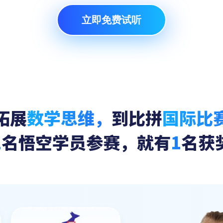
立即免费试听
拓展
数学思维，
到比拼
国际比
2
名悟空学员参赛，就有
1
名获