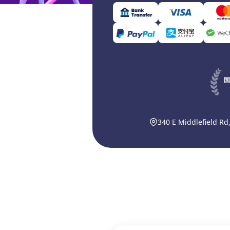
国
340 E Middlefield Rd