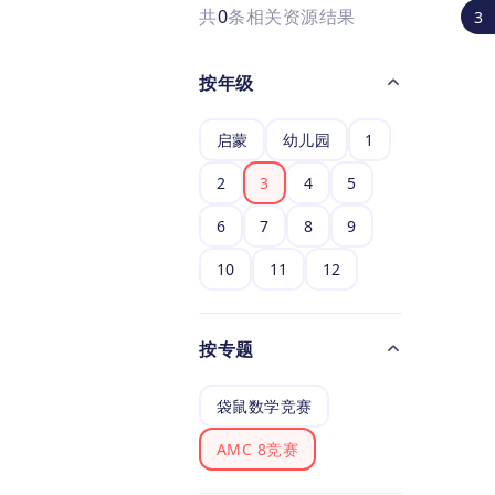
共
0
条相关资源结果
3
按年级
启蒙
幼儿园
1
2
3
4
5
6
7
8
9
10
11
12
按专题
袋鼠数学竞赛
AMC 8竞赛