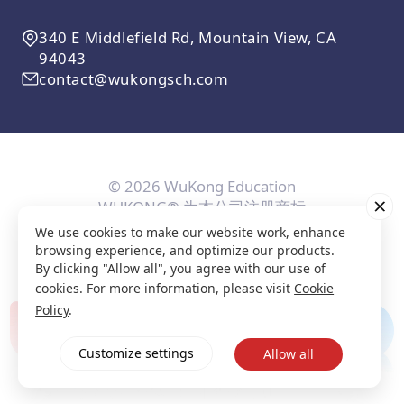
340 E Middlefield Rd, Mountain View, CA
94043
contact@wukongsch.com
© 2026 WuKong Education
WUKONG® 为本公司注册商标
We use cookies to make our website work, enhance
用户协议
隐私条款
Cookie政策
隐私设置
browsing experience, and optimize our products.
By clicking "Allow all", you agree with our use of
cookies. For more information, please visit
Cookie
Policy
.
Customize settings
Allow all