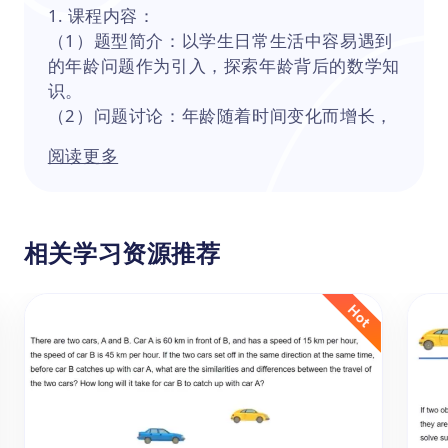
1. 课程内容：
（1）题型简介：以学生日常生活中容易遇到
的年龄问题作为引入，探索年龄背后的数学知
识。
（2）问题讨论：年龄随着时间变化而增长，
两个人之间的年龄差是否有变化。
阅读更多
（3）例题讲解：如何根据出生年份计算年
龄。
（4）实战训练：课堂随练，老师根据做题情
况讲解。
相关学习资源推荐
（5）能力提升：两人的年龄之和随年份增长
问题。
2. 主要知识点：
小学奥数中的年龄问题，主要是围绕两人或多
人之间的年龄关系展开的一系列数学问题。在
解决这类问题时，学生需要理解题目中的条
件，根据条件建立数学模型，并通过逻辑推理
和计算找到答案。年龄问题与生活实际紧密相