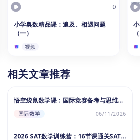
关，通过解决这类问题，学生可以更好地理解
0
和应用数学知识，增强数学应用意识。
小学奥数精品课：追及、相遇问题
小
（一）
（
视频
小学奥数精品课：追及、相遇问题
相关文章推荐
（一）
本资源为小学中高级（4-6年级）奥数课
本
程，适用于9-11岁备战数学竞赛或希望
程
悟空袋鼠数学课：国际竞赛备考与思维培
提升思维能力的学生。本视频针对追及
提
养全指南
问题的奥数知识点进行了精细梳理和深
问
国际数学
06/11/2026
度解读，构筑起了一条连贯而详实的小
度
视频
学奥数知识脉络。《小学奥数精品课》
别
共11节，本视频为第1节。
度
2026 SAT数学训练营：16节课通关SAT