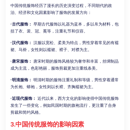
中国传统服饰经历了漫长的历史演变过程，不同朝代的政
治、经济和文化因素影响了服饰的发展方向：
·古代服饰：
早期古代服饰以礼器为蓝本，多以帛为材料，包
括了衣、裳、冠、冕等，注重礼节和仪容。
·汉代服饰：
汉服以宽松、柔美为特点，男性穿着常见的有襦
裙、马褂，女性则以襦裙、褙子、对襟为主。
·唐宋服饰：
唐宋时期的服饰风格较为奢华和丰富，丝绸制品
成为主流，色彩艳丽，服饰剪裁更加注重线条美。
·明清服饰：
明清时期的服饰注重礼制和等级，男性穿着通常
为长袍、蟒袍，女性则以长褙、齐胸襦裙为主。
·近现代服饰：
近代以来，西方文化的影响使得中国传统服饰
发生了一些变化，例如民国时期的旗袍流行，更注重了合身
剪裁和简约风格。
3.中国传统服饰的影响因素