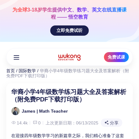
Skip
to
为全球3-18岁学生提供
中文、数学、英文
在线直播课
content
程 —— 悟空教育
立即免费试听
免费试课
首页
/
国际数学
/
华裔小学4年级数学练习题大全及答案解析（附
免费PDF下载打印版）
华裔小学4年级数学练习题大全及答案解析
（附免费PDF下载打印版）
James | Math Teacher
14.4k
0
上次更新日期：06/13/2025
分享
在迎接四年级数学学习的新篇章之际，我们精心准备了这套