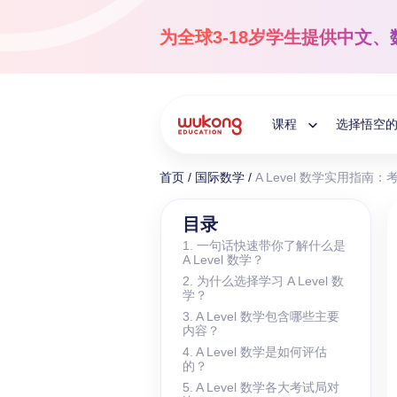
Skip
to
为全球3-18岁学生提供
中文、
content
课程
选择悟空
Toggle
首页
/
国际数学
/
A Level 数学实用指
Child
国际中文
目录
1. 一句话快速带你了解什么是
3-18岁
A Level 数学？
Menu
让孩子爱上中文！
2. 为什么选择学习 A Level 数
学？
3. A Level 数学包含哪些主要
内容？
4. A Level 数学是如何评估
的？
5. A Level 数学各大考试局对