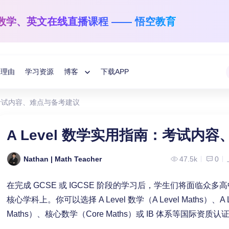
数学、英文
在线直播课程 —— 悟空教育
的理由
学习资源
博客
下载APP
Toggle
南：考试内容、难点与备考建议
Child
悟空学习方法分享
国际数学
英文阅读与写作
A Level 数学实用指南：考试内
1-12年级
学龄前-6年级
教育指南
Menu
让数学之光照亮每一个孩子！
让孩子解码语言的
Nathan | Math Teacher
47.5k
0
悟空分享
在完成 GCSE 或 IGCSE 阶段的学习后，学生们将面临众
核心学科上。你可以选择 A Level 数学（A Level Maths）、A L
Maths）、核心数学（Core Maths）或 IB 体系等国际资质认