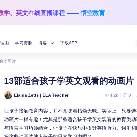
数学、英文
在线直播课程 —— 悟空教育
的理由
学习资源
博客
下载APP
Toggle
的动画片
Child
悟空学习方法分享
国际数学
英文阅读与写作
13部适合孩子学英文观看的动画片
1-12年级
学龄前-6年级
教育指南
Menu
让数学之光照亮每一个孩子！
让孩子解码语言的
Elaina Zetts | ELA Teacher
4.2k
0
悟空分享
让孩子接触教育内容，并不意味着枯燥无味。实际上，只要选
动画片一样有趣！尤其是那些适合孩子学英文观看的教育类动
与语言学习巧妙结合，让孩子在快乐中提升英语听力、词汇和
把这些动画片纳入孩子的日常学习中呢？