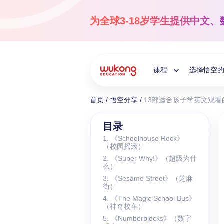
Skip
to
为全球3-18岁学生提供
中文、
content
课程
选择悟空
Toggle
首页
/
悟空分享
/
13部适合孩子学英文观看
Child
国际中文
目录
1. 《Schoolhouse Rock》
3-18岁
（校园摇滚）
Menu
让孩子爱上中文！
2. 《Super Why!》（超级为什
么）
3. 《Sesame Street》（芝麻
街）
4. 《The Magic School Bus》
（神奇校车）
5. 《Numberblocks》（数字