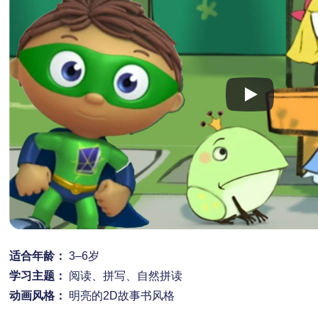
适合年龄：
3–6岁
学习主题：
阅读、拼写、自然拼读
动画风格：
明亮的2D故事书风格