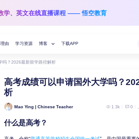
数学、英文
在线直播课程 —— 悟空教育
的理由
学习资源
博客
下载APP
Toggle
吗？2026最新留学路径解析
Child
悟空学习方法分享
国际数学
英文阅读与写作
高考成绩可以申请国外大学吗？20
1-12年级
学龄前-6年级
教育指南
析
Menu
让数学之光照亮每一个孩子！
让孩子解码语言的
悟空分享
Mao Ying | Chinese Teacher
1.3k
0
什么是高考？
高考，全称“
普通高等学校招生全国统一考试
”，是中国最重要