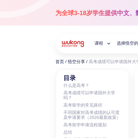
Skip
to
为全球3-18岁学生提供
中文、
content
课程
选择悟空
Toggle
首页
/
悟空分享
/
高考成绩可以申请国外大学
Child
国际中文
目录
什么是高考？
3-18岁
高考成绩可以申请国外大学
Menu
让孩子爱上中文！
吗？
高考留学的常见路径
不同国家对高考成绩的认可度
及申请要求（2026最新政策）
高考留学申请流程规划
总结