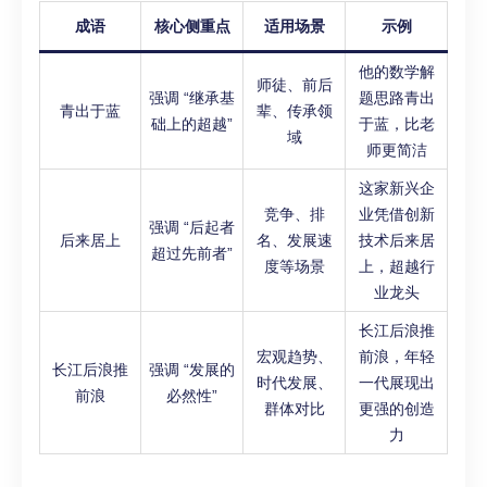
成语
核心侧重点
适用场景
示例
他的数学解
师徒、前后
强调 “继承基
题思路青出
青出于蓝
辈、传承领
础上的超越”
于蓝，比老
域
师更简洁
这家新兴企
竞争、排
业凭借创新
强调 “后起者
后来居上
名、发展速
技术后来居
超过先前者”
度等场景
上，超越行
业龙头
长江后浪推
宏观趋势、
前浪，年轻
长江后浪推
强调 “发展的
时代发展、
一代展现出
前浪
必然性”
群体对比
更强的创造
力