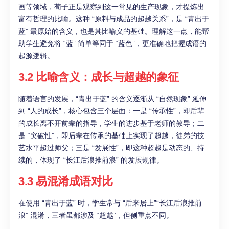
画等领域，荀子正是观察到这一常见的生产现象，才提炼出
富有哲理的比喻。这种 “原料与成品的超越关系”，是 “青出于
蓝” 最原始的含义，也是其比喻义的基础。理解这一点，能帮
助学生避免将 “蓝” 简单等同于 “蓝色”，更准确地把握成语的
起源逻辑。
3.2 比喻含义：成长与超越的象征
随着语言的发展，“青出于蓝” 的含义逐渐从 “自然现象” 延伸
到 “人的成长”，核心包含三个层面：一是 “传承性”，即后辈
的成长离不开前辈的指导，学生的进步基于老师的教导；二
是 “突破性”，即后辈在传承的基础上实现了超越，徒弟的技
艺水平超过师父；三是 “发展性”，即这种超越是动态的、持
续的，体现了 “长江后浪推前浪” 的发展规律。
3.3 易混淆成语对比
在使用 “青出于蓝” 时，学生常与 “后来居上”“长江后浪推前
浪” 混淆，三者虽都涉及 “超越”，但侧重点不同。