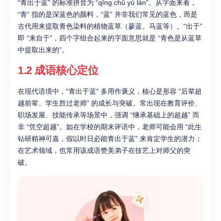
“青出于蓝” 的标准拼音为 “qīng chū yú lán”。从字面来看，
“青” 指的是深蓝色的颜料，“蓝” 并非我们常见的蓝色，而是
古代用来提取青色染料的植物蓝草（蓼蓝、马蓝等）。“出于”
即 “来自于”，四个字组合起来的字面意思就是 “青色是从蓝草
中提取出来的”。
1.2 成语核心定位
在现代语境中，“青出于蓝” 多用作褒义，核心是形容 “后辈超
越前辈、学生胜过老师” 的成长与突破。常出现在教育评价、
职场发展、技能传承等场景中，强调 “继承基础上的超越” 而
非 “凭空超越”。如在学校的期末评语中，老师可能会用 “此生
钻研精神可嘉，假以时日必能青出于蓝” 来肯定学生的潜力；
在艺术领域，也常用该成语赞美弟子在技艺上对师父的突
破。