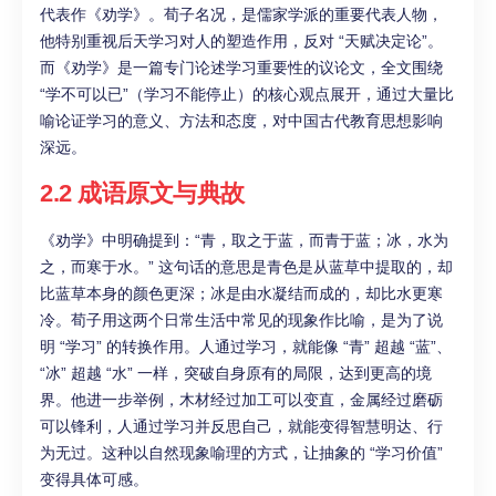
代表作《劝学》。荀子名况，是儒家学派的重要代表人物，
他特别重视后天学习对人的塑造作用，反对 “天赋决定论”。
而《劝学》是一篇专门论述学习重要性的议论文，全文围绕
“学不可以已”（学习不能停止）的核心观点展开，通过大量比
喻论证学习的意义、方法和态度，对中国古代教育思想影响
深远。
2.2 成语原文与典故
《劝学》中明确提到：“青，取之于蓝，而青于蓝；冰，水为
之，而寒于水。” 这句话的意思是青色是从蓝草中提取的，却
比蓝草本身的颜色更深；冰是由水凝结而成的，却比水更寒
冷。荀子用这两个日常生活中常见的现象作比喻，是为了说
明 “学习” 的转换作用。人通过学习，就能像 “青” 超越 “蓝”、
“冰” 超越 “水” 一样，突破自身原有的局限，达到更高的境
界。他进一步举例，木材经过加工可以变直，金属经过磨砺
可以锋利，人通过学习并反思自己，就能变得智慧明达、行
为无过。这种以自然现象喻理的方式，让抽象的 “学习价值”
变得具体可感。