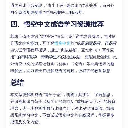
通过对比可以发现，“青出于蓝” 更强调 “传承关系”，而另外
两个成语则更侧重 “时间或顺序上的超越”。
四、悟空中文成语学习资源推荐
若想让孩子更深入地掌握 “青出于蓝” 这类经典成语，同时提
升语文综合能力，可了解
悟空中文
的 “成语启蒙课程。该课程
由认证母语教师授课，通过 “典故讲解 + 互动练习 + 写作应
用” 的闭环教学，帮助学生不仅记住成语，更能灵活运用。此
外悟空中文的课程还包含《劝学》《论语》等经典选段的趣
味解读，助力孩子在理解成语的同时，汲取古代教育智慧。
总结
本文系统解析成语 “青出于蓝”，明确了其拼音、字面意思，
并追溯其源自荀子《劝学》的典故及 “重视后天学习” 的教育
理念，进一步解析字面与比喻含义，对比易混淆成语。如果
想系统学习中文，不妨试试悟空中文的在线课程，掌握更多
成语及文化内涵。