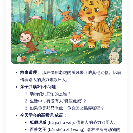
故事道理：
狐狸借用老虎的威风来吓唬其他动物。比喻
借着别人的势力来欺压人。
亲子共读3个小问题：
动物们到底怕的是谁？
生活中，有没有人“狐假虎威”？
如果你是那只老虎，你会怎么揭穿狐狸？
今天学会的高频词/成语：
狐假虎威
(hú jiǎ hǔ wēi): 借别人的势力欺压人。
百兽之王
(bǎi shòu zhī wáng): 森林里所有动物的