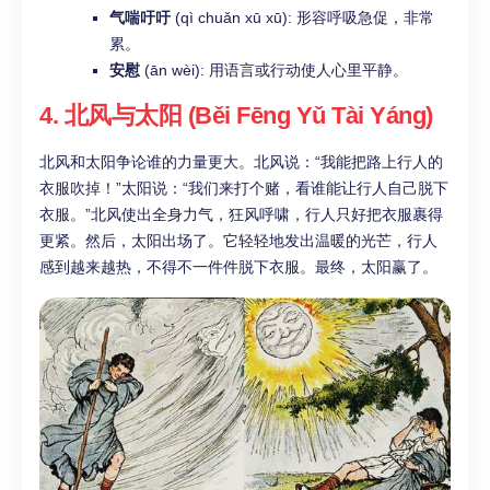
气喘吁吁
(qì chuǎn xū xū): 形容呼吸急促，非常
累。
安慰
(ān wèi): 用语言或行动使人心里平静。
4. 北风与太阳 (Běi Fēng Yǔ Tài Yáng)
北风和太阳争论谁的力量更大。北风说：“我能把路上行人的
衣服吹掉！”太阳说：“我们来打个赌，看谁能让行人自己脱下
衣服。”北风使出全身力气，狂风呼啸，行人只好把衣服裹得
更紧。然后，太阳出场了。它轻轻地发出温暖的光芒，行人
感到越来越热，不得不一件件脱下衣服。最终，太阳赢了。