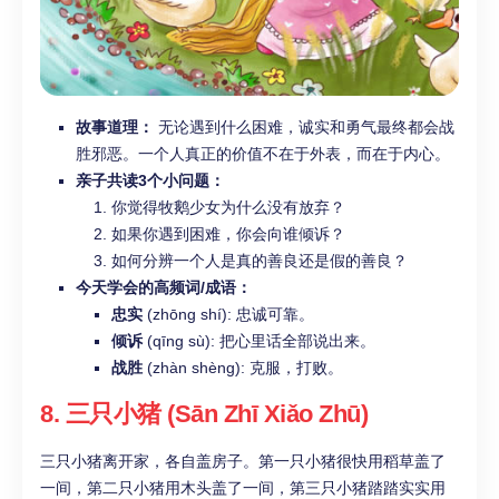
故事道理：
无论遇到什么困难，诚实和勇气最终都会战
胜邪恶。一个人真正的价值不在于外表，而在于内心。
亲子共读3个小问题：
你觉得牧鹅少女为什么没有放弃？
如果你遇到困难，你会向谁倾诉？
如何分辨一个人是真的善良还是假的善良？
今天学会的高频词/成语：
忠实
(zhōng shí): 忠诚可靠。
倾诉
(qīng sù): 把心里话全部说出来。
战胜
(zhàn shèng): 克服，打败。
8. 三只小猪 (Sān Zhī Xiǎo Zhū)
三只小猪离开家，各自盖房子。第一只小猪很快用稻草盖了
一间，第二只小猪用木头盖了一间，第三只小猪踏踏实实用