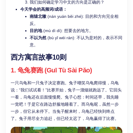
我们如何确定学习中文的方向是正确的？
今天学会的高频词/成语：
南辕北辙
(nán yuán běi zhé): 目的和方向完全相
反。
目的地
(mù dì dì): 想要去的地方。
不以为然
(bù yǐ wéi rán): 不认为是对的，表示不同
意。
西方寓言故事10则
1. 龟兔赛跑 (Guī Tù Sài Pǎo)
一只乌龟和一只兔子决定赛跑。兔子嘲笑乌龟爬得慢，乌龟
说：“我们试试看！”比赛开始，兔子一溜烟就跑远了。它回头
一看，乌龟还在后面慢慢爬。兔子心想：时间还早，我先睡
一觉吧！于是它在路边舒服地睡着了。而乌龟呢，虽然一步
一步，但它从未停下。当兔子醒来时，乌龟已经快到终点
了。兔子用尽全力追赶，但已经太迟了，乌龟赢得了比赛。