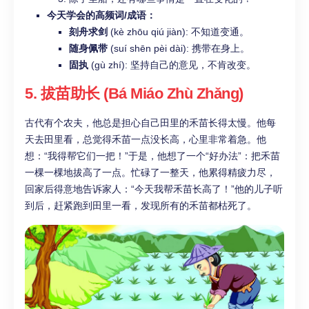
今天学会的高频词/成语：
刻舟求剑
(kè zhōu qiú jiàn): 不知道变通。
随身佩带
(suí shēn pèi dài): 携带在身上。
固执
(gù zhí): 坚持自己的意见，不肯改变。
5. 拔苗助长 (Bá Miáo Zhù Zhǎng)
古代有个农夫，他总是担心自己田里的禾苗长得太慢。他每
天去田里看，总觉得禾苗一点没长高，心里非常着急。他
想：“我得帮它们一把！”于是，他想了一个“好办法”：把禾苗
一棵一棵地拔高了一点。忙碌了一整天，他累得精疲力尽，
回家后得意地告诉家人：“今天我帮禾苗长高了！”他的儿子听
到后，赶紧跑到田里一看，发现所有的禾苗都枯死了。