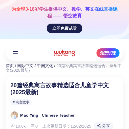
Skip
to
为全球3-18岁学生提供
中文、数学、英文
在线直播课
content
程 —— 悟空教育
立即免费试听
免费试课
首页
/
国际中文
/
中国文化
/
20篇经典寓言故事精选适合儿童学中
文(2025最新)
20篇经典寓言故事精选适合儿童学中文
(2025最新)
# 寓言故事
Mao Ying | Chinese Teacher
19.0k
0
上次更新日期：12/02/2025
分享