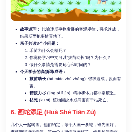
故事道理：
比喻违反事物发展的客观规律，强求速成，
结果反而把事情弄糟了。
亲子共读3个小问题：
禾苗为什么会枯死？
你觉得学习中文可以“拔苗助长”吗？为什么？
做什么事情是需要耐心和时间的？
今天学会的高频词/成语：
拔苗助长
(bá miáo zhù zhǎng): 强求速成，反而有
害。
精疲力尽
(jīng pí lì jìn): 精神和体力都非常疲乏。
枯死
(kū sǐ): 植物因缺水或病害而干枯死亡。
6. 画蛇添足 (Huà Shé Tiān Zú)
几个人一起喝酒。他们约定，每个人画一条蛇，谁先画好，
谁就能喝掉这壶酒。第一个人很快就画好了。他拿起酒壶正