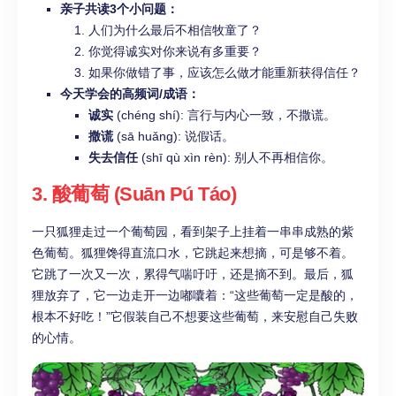
亲子共读3个小问题：
人们为什么最后不相信牧童了？
你觉得诚实对你来说有多重要？
如果你做错了事，应该怎么做才能重新获得信任？
今天学会的高频词/成语：
诚实
(chéng shí): 言行与内心一致，不撒谎。
撒谎
(sā huǎng): 说假话。
失去信任
(shī qù xìn rèn): 别人不再相信你。
3. 酸葡萄 (Suān Pú Táo)
一只狐狸走过一个葡萄园，看到架子上挂着一串串成熟的紫
色葡萄。狐狸馋得直流口水，它跳起来想摘，可是够不着。
它跳了一次又一次，累得气喘吁吁，还是摘不到。最后，狐
狸放弃了，它一边走开一边嘟囔着：“这些葡萄一定是酸的，
根本不好吃！”它假装自己不想要这些葡萄，来安慰自己失败
的心情。