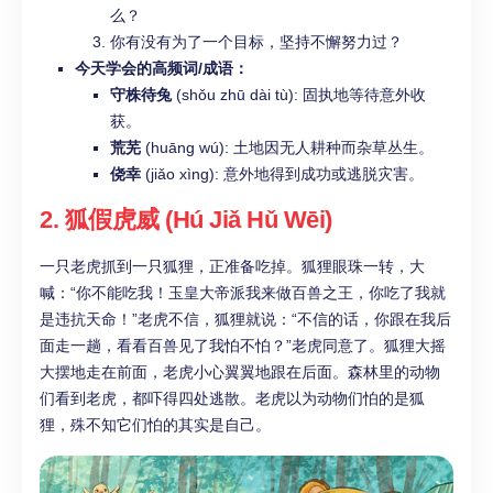
么？
你有没有为了一个目标，坚持不懈努力过？
今天学会的高频词/成语：
守株待兔
(shǒu zhū dài tù): 固执地等待意外收
获。
荒芜
(huāng wú): 土地因无人耕种而杂草丛生。
侥幸
(jiǎo xìng): 意外地得到成功或逃脱灾害。
2. 狐假虎威 (Hú Jiǎ Hǔ Wēi)
一只老虎抓到一只狐狸，正准备吃掉。狐狸眼珠一转，大
喊：“你不能吃我！玉皇大帝派我来做百兽之王，你吃了我就
是违抗天命！”老虎不信，狐狸就说：“不信的话，你跟在我后
面走一趟，看看百兽见了我怕不怕？”老虎同意了。狐狸大摇
大摆地走在前面，老虎小心翼翼地跟在后面。森林里的动物
们看到老虎，都吓得四处逃散。老虎以为动物们怕的是狐
狸，殊不知它们怕的其实是自己。