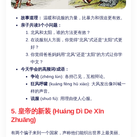
故事道理：
温暖和说服的力量，比暴力和强迫更有效。
亲子共读3个小问题：
北风和太阳，谁的方法更有效？
在说服别人方面，你觉得“北风”式还是“太阳”式更
好？
你觉得爸爸妈妈用“北风”还是“太阳”的方式让你学
中文？
今天学会的高频词/成语：
争论
(zhēng lùn): 各持己见，互相辩论。
狂风呼啸
(kuáng fēng hū xiào): 大风发出像叫喊一
样的声音。
说服
(shuō fú): 用理由使人心服。
5. 皇帝的新装 (Huáng Dì De Xīn
Zhuāng)
有两个骗子来到一个国家，声称他们能织出世界上最美丽、