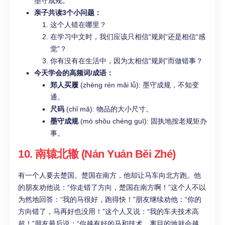
墨守成规。
亲子共读3个小问题：
这个人错在哪里？
在学习中文时，我们应该只相信“规则”还是相信“感
觉”？
你有没有在生活中，因为太相信“规则”而做错事？
今天学会的高频词/成语：
郑人买履
(zhèng rén mǎi lǚ): 墨守成规，不知变
通。
尺码
(chǐ mǎ): 物品的大小尺寸。
墨守成规
(mò shǒu chéng guī): 固执地按老规矩办
事。
10. 南辕北辙 (Nán Yuán Běi Zhé)
有一个人要去楚国。楚国在南方，他却让马车向北方跑。他
的朋友劝他说：“你走错了方向，楚国在南方啊！”这个人不以
为然地回答：“我的马很好，跑得快！”朋友继续劝他：“你的
方向错了，马再好也没用！”这个人又说：“我的车夫技术高
超！”朋友最后说：“你越有好的马和技术，离目的地就会越