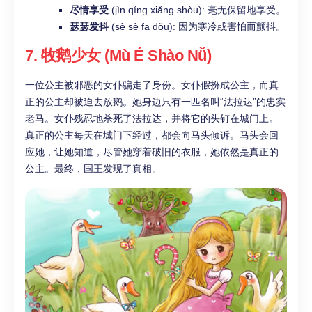
尽情享受
(jìn qíng xiǎng shòu): 毫无保留地享受。
瑟瑟发抖
(sè sè fā dǒu): 因为寒冷或害怕而颤抖。
7. 牧鹅少女 (Mù É Shào Nǚ)
一位公主被邪恶的女仆骗走了身份。女仆假扮成公主，而真
正的公主却被迫去放鹅。她身边只有一匹名叫“法拉达”的忠实
老马。女仆残忍地杀死了法拉达，并将它的头钉在城门上。
真正的公主每天在城门下经过，都会向马头倾诉。马头会回
应她，让她知道，尽管她穿着破旧的衣服，她依然是真正的
公主。最终，国王发现了真相。