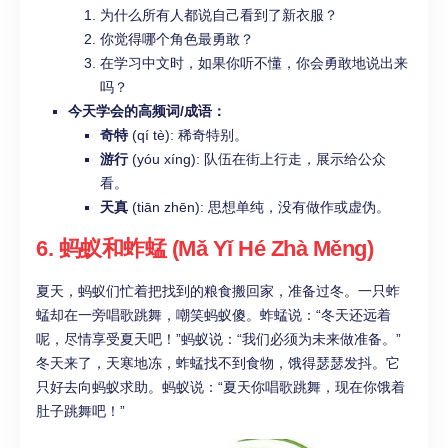
为什么所有人都说自己看到了新衣服？
你觉得哪个角色最勇敢？
在学习中文时，如果你听不懂，你会勇敢地说出来
吗？
今天学会的高频词/成语：
奇特
(qí tè): 稀奇特别。
游行
(yóu xíng): 队伍在街上行走，展示给公众
看。
天真
(tiān zhēn): 思想单纯，没有做作或虚伪。
6. 蚂蚁和蚱蜢 (Mǎ Yǐ Hé Zhà Měng)
夏天，蚂蚁们忙着把找到的粮食搬回家，准备过冬。一只蚱
蜢却在一旁唱歌跳舞，嘲笑蚂蚁傻。蚱蜢说：“冬天还远着
呢，尽情享受夏天吧！”蚂蚁说：“我们必须为未来做准备。”
冬天来了，天寒地冻，蚱蜢找不到食物，饿得瑟瑟发抖。它
只好去向蚂蚁求助。蚂蚁说：“夏天你唱歌跳舞，现在你饿着
肚子跳舞吧！”