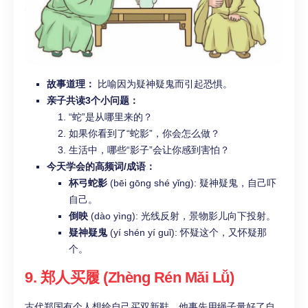
故事道理：
比喻因为疑神疑鬼而引起恐惧。
亲子共读3个小问题：
“蛇”是从哪里来的？
如果你看到了“蛇影”，你会怎么做？
生活中，哪些“影子”会让你感到害怕？
今天学会的高频词/成语：
杯弓蛇影
(bēi gōng shé yǐng): 疑神疑鬼，自己吓
自己。
倒映
(dào yìng): 光线反射，景物影儿向下投射。
疑神疑鬼
(yí shén yí guǐ): 怀疑这个，又怀疑那
个。
9. 郑人买履 (Zhèng Rén Mǎi Lǚ)
古代郑国有个人想给自己买双新鞋。他事先用绳子量好了自