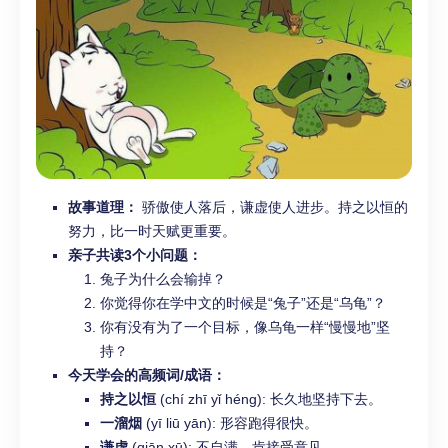
故事道理：
骄傲使人落后，谦虚使人进步。持之以恒的
努力，比一时天赋更重要。
亲子共读3个小问题：
兔子为什么会输掉？
你觉得你在学中文的时候是“兔子”还是“乌龟”？
你有没有为了一个目标，像乌龟一样“慢慢地”坚
持？
今天学会的高频词/成语：
持之以恒
(chí zhī yǐ héng): 长久地坚持下去。
一溜烟
(yī liū yān): 形容跑得很快。
谦虚
(qiān xū): 不自满，肯接受意见。