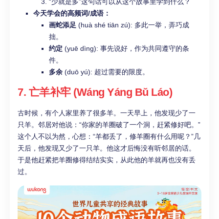
“少就是多”这句话可以从这个故事里学到什么？
今天学会的高频词/成语：
画蛇添足
(huà shé tiān zú): 多此一举，弄巧成
拙。
约定
(yuē dìng): 事先说好，作为共同遵守的条
件。
多余
(duō yú): 超过需要的限度。
7. 亡羊补牢 (Wáng Yáng Bǔ Láo)
古时候，有个人家里养了很多羊。一天早上，他发现少了一
只羊。邻居对他说：“你家的羊圈破了一个洞，赶紧修好吧。”
这个人不以为然，心想：“羊都丢了，修羊圈有什么用呢？”几
天后，他发现又少了一只羊。他这才后悔没有听邻居的话。
于是他赶紧把羊圈修得结结实实，从此他的羊就再也没有丢
过。