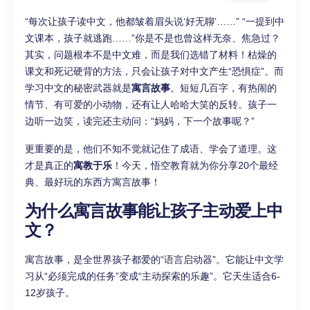
“每次让孩子读中文，他都皱着眉头说‘好无聊’……” “一提到中
文课本，孩子就逃跑……”你是不是也曾这样无奈、焦急过？
其实，问题根本不是中文难，而是我们选错了材料！枯燥的
课文和死记硬背的方法，只会让孩子对中文产生“恐惧症”。而
学习中文的秘密武器就是
寓言故事
。短短几百字，有热闹的
情节、有可爱的小动物，还有让人哈哈大笑的反转。孩子一
边听一边笑，读完还主动问：“妈妈，下一个故事呢？”
更重要的是，他们不知不觉就记住了成语、学会了道理。这
才是真正的
寓教于乐
！今天，悟空教育就为你分享20个最经
典、最好玩的东西方寓言故事！
为什么寓言故事能让孩子主动爱上中
文？
寓言故事，是全世界孩子都爱的“语言启动器”。它能让中文学
习从“必须完成的任务”变成“主动探索的乐趣”。它天生适合6-
12岁孩子。