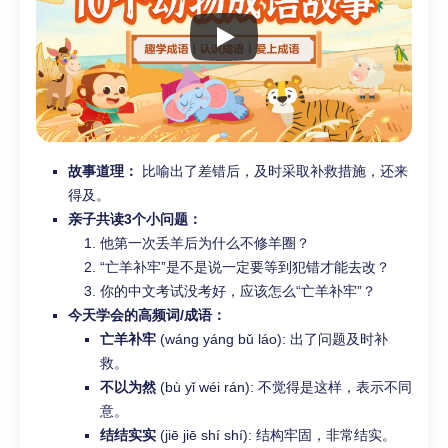
故事道理：
比喻出了差错后，及时采取补救措施，还来
得及。
亲子共读3个小问题：
他第一次丢羊后为什么不修羊圈？
“亡羊补牢”是不是说一定要等到犯错才能去改？
你的中文考试没考好，应该怎么“亡羊补牢”？
今天学会的高频词/成语：
亡羊补牢
(wáng yáng bǔ láo): 出了问题及时补
救。
不以为然
(bù yǐ wéi rán): 不觉得是这样，表示不同
意。
结结实实
(jiē jiē shí shí): 结构牢固，非常结实。