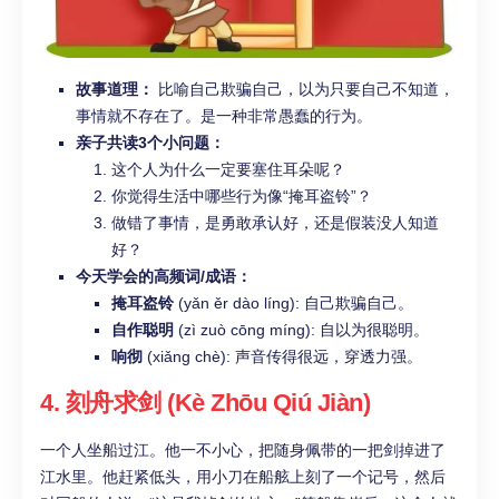
故事道理：
比喻自己欺骗自己，以为只要自己不知道，
事情就不存在了。是一种非常愚蠢的行为。
亲子共读3个小问题：
这个人为什么一定要塞住耳朵呢？
你觉得生活中哪些行为像“掩耳盗铃”？
做错了事情，是勇敢承认好，还是假装没人知道
好？
今天学会的高频词/成语：
掩耳盗铃
(yǎn ěr dào líng): 自己欺骗自己。
自作聪明
(zì zuò cōng míng): 自以为很聪明。
响彻
(xiǎng chè): 声音传得很远，穿透力强。
4. 刻舟求剑 (Kè Zhōu Qiú Jiàn)
一个人坐船过江。他一不小心，把随身佩带的一把剑掉进了
江水里。他赶紧低头，用小刀在船舷上刻了一个记号，然后