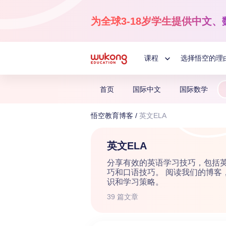
Skip
to
为全球3-18岁学生提供
中文、
content
课程
选择悟空的理
Toggle
首页
国际中文
国际数学
Child
国际中文
悟空教育博客
/
英文ELA
3-18岁
Menu
让孩子爱上中文！
英文ELA
分享有效的英语学习技巧，包括
巧和口语技巧。 阅读我们的博客
识和学习策略。
39 篇文章