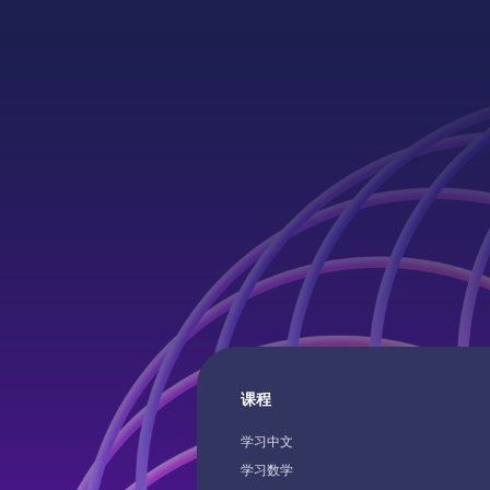
法的系统实践，即便是0基础的初学者
new（新）等单词开头。理解字母与发
露头角，成为众多家长和孩子的首选。
成新的单词，不得不说，这跟咱们中文
构来进行系统化学习，那么一般5-9个
专注于培养学生的阅读、写作、口语表
在短时间内看到显著的进步。对于已有
对应关系后，孩子就能通过拼读解码新
文将为大家详细介绍悟空英文（ELA）
成语接龙有异曲同工之妙。 举个例子：
时间，就差不多了。从零开始学英语技
达、倾听以及语言规范技能。它涵盖了
定基础的学习者而言，更是能够突破瓶
汇。 关键区分： Phonics ≠ 整体语言法
其他几个优秀的英语在线学习平台——
条单词链就是最简单的CVC类单词，如
巧，挺多的，例如多开口说英语；例如
多元文本的分析与理解、高效的书面与
颈，迈向英语精通的新高度。 1. 设立
（Whole Language）。后者依赖视觉
Novakid、LIULINGO和HelloKid，帮
要加大难度，还可以让孩子从CVC单词
树立好学会英语的信心，勤加练习；例
头表达，以及对语法和语言规范的扎实
的学习目标 设立明确的学习目标是英语
和上下文猜测，而Phonics依赖规则驱
家更好地了解并选择适合自己的学习平
换到其他三类单词。 孩子用这个单词链
如，掌握好单词、语法和句子，打好英
握。ELA旨在培养批判性思维、有见识
习征途上的一盏明灯，它不仅为学习者
解码。美国国家阅读委员会（NRP, 200
台。 1. Novakid 适合年龄：4-12岁儿童
词法来背单词，就跟玩游戏一样，妥妥
学习的基础等。 二、10个方法告诉你
民意识以及终身学习的能力。 回想我自
明了前进的方向，还激发了内在的动力
的元分析研究表明，系统性Phonics教
Novakid成立于2017年，总部位于美国
事半功倍！ 而单词链会不断变化，孩子
从零开始学英语 学英语是长期的持续到
作为学生在俄克拉荷马州公立学校接受E
决心。短期目标如同路途中的里程碑，
阅读理解能力的提升效应量（Effect Siz
山。该平台通过AI辅助的数据提取和分
建单词链的过程中，也在不断熟悉构词
程，小编为大家总结了10个从零开始学
教育的经历，那时的课程高度侧重于文
如“三个月内提升阅读速度至每分钟300
为d=0.41，显著优于非系统性方法。
能为4~12岁儿童提供在线英语课程。经
和拼读规律，一举多得！ 2、视觉词游
语方法，一起来看看： 1.制定计划：从
学。在高中阶段，我们主要阅读和分析
词”，这样的目标具体可量，让人在短期
Phonics vs. 音标（IPA）vs. 整体语言
认证的英语母语老师根据《欧洲共同语
忆法 单词链记忆法虽好，但还有很多不
开始学英语，要制定一个有效可行的计
典文学与诗歌，偶尔才写写散文。初中
能看到切实的成果，从而维持学习的热
三者的本质区别 维度 Phonics（自然拼
参考标准》（CEFR）的教学大纲在
合自然拼读规律的单词，孩子们就要头
划，每天每周持续学习； 2.遵循语言学
通过练习册强调语法，这与我在新闻社
与动力。而长期目标，诸如“一年内能流
读） IPA（国际音标） Whole
Novakid的平台上提供基于游戏的课程
了……在美国的课堂教学中，这些特殊
规律：学英语是为了交流，所以先是听
上的实际语言运用形成了鲜明对比——
地进行英语对话”，则为学习者树立了高
Language（整体语言） 学习对象 字母
Novakid提供数字课程、360度虚拟参
词有个专属名称——Sight Words，也
说，后是读写； 3.单词背诵：英语学习
新闻社，我们是在写作的具体语境中学
的志向，鼓励他们持续不断地精进英语
母组合的常规发音规则 精确的语音符号
课堂游戏和基于机器学习的学习进度评
觉词。 据统计，视觉词在儿童读物中能
不开单词，可以使用词根记忆和联想记
语法的。值得注意的是，在七年级和八
力，以达到英语能力的更高层次。 细化
统 完整单词的视觉形态 适用年龄 4-8岁
估。目前，Novakid的用户遍布40多个
到60%-80%。也就是说，当孩子阅读
等方法来背诵单词； 4.口语练习：英语
级，ELA和阅读是被作为两门独立的课
些目标至每日可实施的任务是实现快速
（启蒙期） 8岁+（系统学习期） 全年
家，提供了超过220万节课程。此外，
书的时候，如果能明白视觉词的含义，
语的提升，需要借助与聚会，或是于其
教的，阅读课由专门的阅读老师授课。
高英语水平的关键步骤。比如，设定“每
核心技能 解码（Decoding） 精确发音
Novakid还升级了其品牌VI设计，以庆
以最大限度减少孩子阅读的障碍。 记忆
课程
人交流，多说； 5.语法学习：学习语法
来，当我成为一名初中教师时，我发现
学习20个新词汇”的日常目标，看似微
语境推测（Contextual…
Toggle
立五周年，并展示了其在全球EdTech
类单词只能多加练习，拼读法不管用，
关键是多联系，多阅读，多表达，去全
Child
任教的学区在我离开后也将ELA和阅读
实则在日积月累中构建起词汇的长城，
的重要地位。 1）高效学习体验 Novaki
学习中文
Menu
教于乐的视觉词游戏就成了美国老师的
位地理解语法规则； 6.创造语言环境：
了，但把阅读课改头换面称为“读写
流畅阅读、清晰写作打下坚实基础。这
用25分钟的短课时设计，避免孩子注意
选。其中，最受孩子们喜爱的游戏就是
学习数学
英语成为生活的一部分，例如随身携带
（literacy）”课。老教师们说，这样做
的细化不仅保证了学习的连续性和系统
分散，确保每一分钟的学习都充满效率