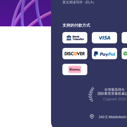
Sight Words Bingo（视觉词宾果）。 
文卡片，例如看英文电影，例如用英语
英文阅读写作（ELA）
为了省去聘请专门阅读老师的费用。 在
性，还让学习者在每日的成就感中感受
结合虚拟教室的教学工具，将学习过程
也和传统宾果游戏差不多： 准备好填满
话等； 7.利用网络资源：如今有很多英
索了关于定义ELA的各种视角后，显而
进步的喜悦，从而形成良性循环，不断
化为一场探索之旅，使学习变得趣味横
觉词的宾果游戏表和彩色标记记卡，由
学习app和学习平台，以及免费可用的
见，这是一门旨在培养综合交流能力的
我激励，向着更远大的目标稳步迈进。 
生。2）系统化课程设置 基于CEFR标
师读出单词，小朋友从表内找出相应单
学习在线资源，利用好这些平台，进步
元学科。明确了这一点，让我们来仔细
外，明确的学习目标还促使学习者进行
计的课程结构，确保了教学的科学性和
支持的付款方式
词，并大声读出，然后用卡片标记；老
很快； 8.学习语言背景：通过多个渠道
看构成这门学科的核心要素。这些要素
我反思和调整。在实施过程中，通过定
统性。从基础语法、词汇到口语表达，
继续喊下一个单词，若同一行、同一列
培养英语思维，了解其文化特点，学习
——包括阅读、写作、口语表达、倾听
回顾学习成果与目标的匹配度，可以及
个单元都围绕同一主题展开，帮助孩子
对角线的单词全部被标记，小朋友则大
来会更快； 9.互动学习：学英语要多互
语言技能——并驾齐驱，共同促进读写
发现问题，调整学习策略，确保每一步
建完整的知识体系。 3）鼓励式教育
“bingo”。 比起死记硬背英文单词，这
交流，可以是同学，可以是外教，关键
力与有效沟通的提升。 ELA的核心组成
努力都精准地服务于最终目标的达成。
Novakid注重激发孩子的学习动力，通
视觉词记忆法可有趣多了。 3、思维导
提升实际运用能力； 10.一起学习：人
分 阅读 (Reading) ELA中的阅读涉及
此，目标设定不仅是规划学习路径的起
发成绩证书等方式，让孩子为自己的进
思维导图一直被视为学习利器，在背单
量大，找人一起学习，互相鼓励，效果
丰富多样的文本，既包括文学作品，也
点，更是贯穿整个学习过程的导航系统
感到骄傲。这种正向的激励机制有助于
这个领域，它的地位依然很稳。 欧美孩
好。 免费在线工具： 小众高效教材： 
括信息类文本。学生通过分析主题、结
确保每一份努力都不偏离航道，朝着语
养孩子的自信心和学习兴趣 2.悟空英文
背单词时就会使用思维导图，既能记忆
从零开始学英语APP/教材/课程 现在的
和背景，来培养理解与解读能力。接触
精通的彼岸坚定航行。 2. 建立良好的
（ELA） 适合年龄：2-6年级儿童 悟空
词本身的含义，也实现了单词的大量拓
对孩子教育是非常上心的，很多会让孩
同流派的批判性阅读能够扩大词汇量，
习惯 建立良好的学习习惯，是英语学习
旗下英文品牌—悟空英文（ELA）倾心
展。 比如，孩子读完了一本动物主题的
从小进行英语启蒙。从零开始学英语，
增强文化意识。 写作 (Writing) 写作教
途中不可忽视的基石。正如古语所言，“
“悟空高级英文阅读写作课”在线英语课
事书，家长就可以提问：“这本书里出现
要掌握一定的方法，自然也需要相应的
全球最高得分
重于培养表达的清晰度、连贯性和创造
惯成自然”，当学习英语成为一种日常习
高级英文阅读写作课程|悟空教育|悟空
国际教育质量权威
哪些动物？” 让孩子把答案一一写下来
法、技巧和材料。从零开始学英语，可
性。学生要学习如何在多种形式（如散
惯，其效果是潜移默化且深远的。设定
阅读写作ELA (wukongsch.com)，专
Cognia® 2023
时候就可以开始画思维导图了。导图的
选择使用这些APP：扇贝英语、悟空教
文、叙事文和研究论文）中有效地表达
定的每日学习时段，无论是清晨的清醒
球范围内3至6年级的英语母语小学生设
心是主题：动物，四周延伸出来的是不
新概念英语、学而思、作业帮、英语流
法。教学重点放在语法、句法和结构上
刻，还是夜晚的宁静时光，都能让大脑
计，致力于全面提升孩子们的批判性思
的动物名称。 如果想要拓展更多，还可
说等。 从零开始学英语的教材，需要选
以提升书面表达能力。 口语表达与倾听
渐适应并期待这一学习规律，从而减少
340 E Middlefield
能力，在行业内首倡“阅读与写作双向成
让孩子思考每个动物喜欢吃的食物，顺
可靠渠道的官方教材。当然，有些口碑
(Speaking and Listening) 有效的口头
延，提高学习效率。 哪怕每天只投入1
体系”的创新理念，实现读写双轨并进式
就能再记一堆食物的单词。 到这还没完
好的教材也是很不错的，比如《英语音