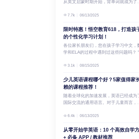
从英文启蒙时期开始，背单词就成为了
Story Contest） 4. 贝蒂奖（The Betty
World》是一部主打自然与微观世界
协会（NCTE）曾发布过一份ELA教学
浅出地介绍自然拼读法（Phonics）的
论文，让语言更精准、有说服力。 3.
子们的必备学习环节。谁小时候还没被
Award） 5. 安阿伯地区图书馆短篇故
然界中微观的神奇世界展现得淋漓尽致
清单，这也反映了他们制定“NCTE/IRA
概念和规则，还会附上一份详尽的自然
Hemingway Editor：句子太复杂？一
单词的痛苦支配过呢？那英文母语国家
7.7k
06/13/2025
赛（Write On! Ann Arbor District Libra
吃西红柿的仓鼠、在海岛上采集蜂蜜的
语语言艺术标准”时的核心愿景： 此外
读法基本规则表PDF，以及推荐几款实
清晰易读 适合年级：Grade 7–12核心
孩子需要背单词吗？他们记忆单词的趣
Short Story Contest） 6. 未来学者基
佛置身童话世界。再配上生动解说和背
还曾花数年时间攻读美国国家专业教学
的自然拼读法课程和教材，希望能为您
势：可视化标注难读句子 + 给出可读性
妙招又有哪些呢？抛开“死记硬背”的老
限时特惠！悟空教育618，打造孩
月度竞赛（Future Scholars Foundati
存、怎么捕食、怎么躲避天敌，给每一
准委员会（NBPTS）的“青少年与青年期
英语学习之路提供有价值的参考。在 悟
级（Grade Level） 很多学生误以为“
法，各位海外家长快来看看如何让孩子
7. 石头汤闪小说竞赛（Stone Soup Fla
的个性化学习计划！
看动画一样有趣。 2、Do You Know ?
语语言艺术”教师认证，因此我查阅了他
高级英文阅读写作课 的帮助下，孩子可
越高级”，结果写出冗长难懂的句子。
上背英语单词。 一、 英文母语国家重
Contest） 8. 了不起的女性版竞赛
岁+ 提升技能 生活百科 观看链接
的标准，看看是否有相关定义——确实
各位家长朋友们，您在孩子学习中文，
轻松爱上英文阅读与写作。课程对接美
Hemingway Editor 用颜色直观揭示问
词记忆：测试、竞赛都不少 根据《经济
（Amazing Women’s Edition Contest）
https://www.youtube.com/channel/
有： 英语语言艺术领域由阅读、写作、
学和ELA的过程中遇到过这些问题吗？ 
CCSS、欧洲CEFR及Lexile®体系，在
更重要的是，它会给出整体“Grade Leve
人》的数据统计，英文母语国家孩子： 
全国PTA反思奖（National PTA
推荐理由： 这是一部英文版的“十万个
听、表达、观赏（viewing）和创作
少中文语言环境，很难看到孩子的进步。
味课堂让孩子打好基础、精读名作，同
评分。例如，一篇面向同龄人的演讲稿
然，这里的词汇量指的是4岁和8岁的孩
Reflections Awards） 10. Write the Wo
很爱问十万个为什么，那这个纪录片一定要看！
（producing）等相互关联的技能组成
“孩子校内的数学课太过简单，无法应对
3.1k
08/15/2025
培养创造力和批判性思维。 什么是英语
控制在 Grade 8–9；若系统显示 Grade
能听懂的单词，不代表读写就没问题。 
青少年组竞赛（Write…
类似，这也是一部专门给青少年的生活科
本可以是口头的、书面的，也可以完全
学选拔考试。” “孩子的英语阅读和写作
然拼读法Phonics？ Phonics的科学定
14，说明语言过于复杂，需简化。 4.
感培养差不多之后，英文母语国家就会
绕生活常识展开。 主持人Maddie带
图像构成。字里行间皆有力量，而落于
常扣分，不知道如何帮孩子提高。” “报
少儿英语课程哪个好？5家值得家
核心机制 Phonics（自然拼读法）是一
LanguageTool：支持多方言与多语言
抓孩子的单词读写，关于单词的测验、
深入浅出地给大家介绍事物运转的原理
面的文字则是永恒的。通过阅读，人们
常规的培训课程，孩子没有学习兴趣，
赖的课程推荐！
码教学（Decoding Instruction）方法
合国际背景学生 适合年级：Grade 5–1
动、竞赛，一个接着一个。 对美国小学
的气泡是怎么形成的？怎么进到水里去
以连接永恒，彼此相通。读者可以超越
课不认真。” “送孩子上补习班距离太远
科学基础建立在以下三个认知机制上： 
心优势：可切换美式/英式/澳式英语 + 
随着全球化的加速发展，英语已经成为
来说，背单词就是一项重要的英语学习
到顶上去的？ 一步一步拓展启发，就
前的局限，与远古时代或遥远国度的人
一来一回家长完全没时间处理自己的事
制 定义 学习表现 字母原理（Alphabeti
30+种语言校对 对于在英美澳加不同国
国际交流的通用语言。对于儿童而言，
容。孩子们从Pre-K阶段开始，每周都
超赞的英文学习材料，还能扩大孩子的
产生情感共鸣。在感到脆弱时，读者能
情。” 如果上述的某个问题也正在困扰
Principle） 理解字母代表语音，而非任
就读、或家中使用多种语言的学生，
习英语不仅是提升学业成绩的关键，更
行单词测验。 除了学校里的硬性要求，
看几集！ 3、If I Were An Animal 
到安全感；在感到孤立时，读者能找到
你，那你一定不能错过悟空教育【618
符号 儿童能识别”cat”中的c-a-t分别对
LanguageTool 提供灵活的语言设置： 
培养跨文化交流能力和全球视野的重要
6.4k
06/13/2025
学3、4年级以上的美国孩子，还会参加
提升技能 动物世界知识、亲子关系 观
体。此外，读者在体验文本和共同构建
闪购活动】。【618年中闪购】我们年
应/k/-/æ/-/t/ 音素意识（Phonemic
外，它尊重用户隐私，不存储文本内容
径。特别是在儿童时期，他们的语言学
词拼写大赛“Spelling Bee”。 而英国孩
https://www.youtube.com/@IfIWere
义的过程中，也会建立起强大的纽带。 
盛大的优惠活动，即将进入尾声。这是
Awareness） 能够辨别、拆分和组合
适合对数据安全敏感的家庭。 5.
能力强、模仿能力强，是掌握英语的黄
从零开始学英语：10 个高效自学
小学阶段会经历三次重要考试，每项考
是，这部纪录片是从一个孩子的视角，
过写作、演讲和创作视觉文本，学生可
次难得的机会，不容错过！ 👇点击下方
中的单个音素 听到”ship”能拆分为/ʃ/-/ɪ/-/
NoRedInk：语法总出错？用兴趣驱动
时期。在线英语课程以其灵活便捷、个
+ 必备 APP / 教材推荐
都少不了对单词的考查。 为什么国外的