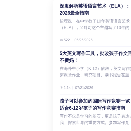
深度解析英语语言艺术（ELA）：
2026最全指南
按理说，在中学教了10年英语语言艺术
（ELA），又针对这个主题写了13年的
章，我总该在某个地方给它下过定义。
“ELA”就是那种人人都觉得懂、实则有
522
05/25/2026
糊的缩写词。不过，在悟空教育中工作
会了我一件事：明确定义术语，是建立
5大英文写作工具，批改孩子作文
识、提升表达清晰度与精准度的关键，
不费妈！
时也能有效避免误读。 ELA定义：怎么
在海外中小学（K-12）阶段，英文写作
解ELA是什么 于是，我上网搜索了答案
穿课堂作业、研究项目、读书报告甚至
出现在最顶端的检索结果来自美国国防
准化考试（如MAP、STAAR、IB MYP
教育活动处（DoDEA）的官方网站。 
但很多学生常因语法错误、句式单一或
1.1k
07/21/2026
DoDEA的页面列出了ELA的各个组成部
辑不清而失分。好消息是，借助几款优
分，但并没有给出一个真正的定义。所
的实用英文写作工具，学生可以自主完
孩子可以参加的国际写作竞赛一览
我点击了课程页面导航，找到了以下内
高质量修改，提升写作效率与信心。 本
适合6-12岁孩子的写作竞赛指南
容： 虽然这个摘要依然侧重于ELA的构
精选5款被北美、英国、澳洲多所中小
写作不仅是学习的基石，更是孩子表达
要素，但已经比较接近一个真正的定义
师推荐的写作辅助工具，涵盖语法检查
我、探索世界的重要方式。参加写作竞
了。 搜索结果页面上紧随其后的权威网
风格优化、句子简化和互动练习，帮助
不仅能激发孩子的创作热情，还能在过
是纽约市公立学校。该网站指出：“在英