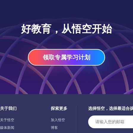
也能
音的
本
的
月的
一
词
以及
 这
对
果
，
口
明确
记忆
助大
变
掌
好教育，从悟空开始
学
动的
构
语
的公
指
0）
地
怎么
己
与
学对
旧金
构
过
LA
例
e）
析功
法
英
过
戏记
领取专属学习计划
零
经
内
法：
言
符
则
情
疼
习
课
利
。
单
在
远
/字
观、
叫视
离
习
能
系
达
忆
年
这
国
一本
口
程来
提
龄段
可
他
后
天
标注
祝成
这
关于我们
探索更多
选择悟空，选择最适合
的
我
小，
Toggle
Toggle
领域
寓
方
Child
Child
分开
为
d采
关于悟空
加入悟空
Menu
Menu
首
让
样
力
媒体新闻
博客
英
只是
。