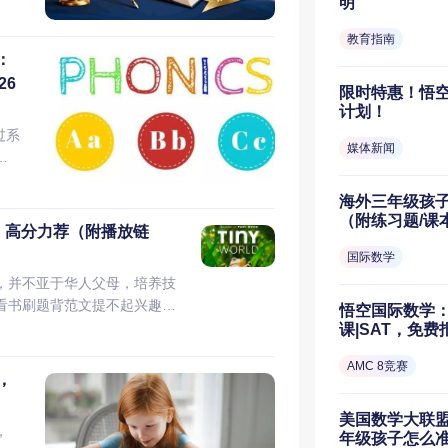
明
的
如何
适
长
教育指南
堂
工
以
：
学
网
26
，
限时特惠！悟空
还符
文
根据
计划！
适合
或中
过系
基础
0个
媒体新闻
养
，
能独
性
教学
势：
让孩
他
海外三年级孩
为
索
（附练习题/课
音的
系统
，高分力荐（附播放链
？
为
le
英
国际数学
初
ce,
举
，并不亚于华人父母，培养技
织
更
形
看书刷题背范文提不起兴趣
我
悟空国际数学：
友的电子榨菜，既能学习英
语
课|SAT，免
程，
被动
问
举多得。 海外小孩一般都看
这是
心能
 当
家竞
AMC 8竞赛
且高分的英文原版纪录片，并
我
词解
，
预
工程
。 1、Tiny World 每
我还
能 了解自然界知识 观看链接
作
美国数学大联盟Ma
技
，
vd4y1c7fs/ 推荐理由： 《Tiny
师
年级孩子怎么
入
或历史