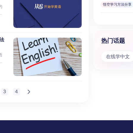
 I were an animal”
成
优
心优
选
悟空学习方法分享
因
的
两个小朋友一问一答互相讨论
自
您和
动
线
语
这些动物成长的同时，孩子们
、
十万
音和”
是
的
如鲸鱼妈妈跟鲸鱼宝宝是如何
，
是一
期
美
的
会捕猎的，画面非常温馨，是
介
验
规
其
出
e China 每集时长 5分钟
实
学
中
汇
始
法
热门话题
们
进
读
模
窍
大
想
18
关
的
法
么
和
部
语
读
他
在线学中文
子
音
生
国
。
—
速
认
可
字
课
术
面字
英
rd
是
用
了全
英
化
文
元音
造
学
行
母
文
，小
，
的
g
似
口
于
四
3
4
最
以
少儿
的
字。
关
at
要
影
中
关
数字
，
这
的
科产
升
的
为
比
英
了
少
想
孩
平
2
间
，我
家
为
识到
优
，
英语
方
崭
形
机
域，