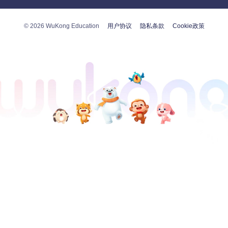
学生
微
教
句
英
思
建
欧
子
和
些
就
© 2026 WuKong Education
用户协议
隐私条款
Cookie政策
）教
戏推
要
学
时间
长
词
有
实掌握
知
有
词
趣
）
言
。
英语
出
聚了
的
。
，
准与
包
国际
关
比
念
始
行制定
交
高
习
，概
单
课
语
。
这
学
、
与
要素
。
好地
习
指导
？
可以
过
旨
触
维
。
。
，
位的
逐
总
，
入
提
文
处
飞
个
的
习