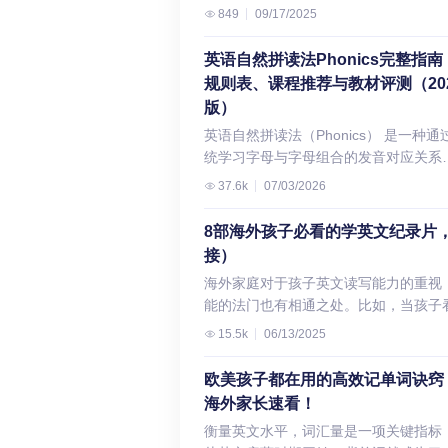
同年级的学生写出更清晰、准确、地道
中锻炼语言组织能力、逻辑思维和想象
849
09/17/2025
语言艺术（ELA）课程中，学生将学习
英文作文。 哪些实用英文写作工具真正
力，甚至赢得奖项和认可，为他们的成
成为高效的阅读者和写作者。教师在课
合K-12学生？这5款经过课堂验证 这些
之路增添光彩。悟空为你整理了孩子可
英语自然拼读法Phonics完整指南
上均衡使用复杂的虚构类和非虚构类文
具不仅功能强大，而且界面友好、支持
参加的英文写作竞赛，包括报名时间和
规则表、课程推荐与教材评测（20
本，开展阅读、写作、词汇和讨论教学
校常用平台（如Google Docs），部分
址等信息，一起来看看吧！ 悟空高级英
版）
并强调对文本细节和证据的运用。” 而
合COPPA/FERPA儿童隐私保护标准，
阅读写作课精准对接美国CCSS、欧洲
Dictionary.com 的解释，ELA是“小学
英语自然拼读法（Phonics） 是一种通
在校内外安全使用。 1. Grammarly：
CEFR和Lexile®体系，涵盖7个级别17
学的一门核心必修课程，学生在其中培
统学习字母与字母组合的发音对应关系
语法与拼写纠错最可靠，6年级以上就
主题，从名作精读到写作实践激发批判
英语的听、说、读、写、语法和拼写技
实现”见词能读、听音能写”的科学英语
立使用 适合年级：Grade 6–12核心优
37.6k
07/03/2026
思维与创造力。灵活在线+免费试听，
能。”该网站也承认，这一缩写词还有其
方法。它基于字母原理（Alphabetic
实时标错 + 错误解释 + 写作语气建议
子随时开启高效的阅读写作之旅！ 一、
与读写无关的定义。 在权衡了网上的搜
Principle）——即书面字母代表口语发
Grammarly 是目前最广泛集成于学校
8部海外孩子必看的学英文纪录片
什么鼓励孩子参加国际性英文写作竞赛
结果后，我决定向那些陪伴我一路成长
概念，帮助学习者建立音形对应
的实用英文写作工具之一。学生在 Goog
接）
二、悟空精选：适合6–12岁孩子的国际
英语教师的专业组织寻求答案。在初登
（Grapheme-Phoneme Corresponden
Docs 或网页端写作时，它会自动： 2.
文写作竞赛 以下是目前正在举办或即将
海外家庭对于孩子英文读写能力的重视
高中讲台的那几年里，我常常向专业组
GPC）的系统性认知。Phonics是美国
ProWritingAid：想让议论文或研究报告
办的国内外写作竞赛，涵盖多种主题和
能的法门也有相通之处。比如，当孩子
取经，学习如何成为一名更好的老师。
CCSS（共同核心州立标准）和英国
专业？用它优化写作风格 适合年级：
式，适合不同年龄段的孩子参与。 请注
时，英文动画片、纪录片，就成了小朋
最早接触的组织之一是俄克拉荷马州英
DFE（教育部）规定的K-3年级必修课
15.5k
06/13/2025
Grade 8–12核心优势：分析重复词、
意：竞赛信息可能变动，报名前务必访
文，又能补充知识，还能打发时间，一
教师协会（NCTE的下属分支机构）。
也是欧洲CEFR框架下A1-A2级别的核
语态、句子节奏 + 抄袭检测（付费版）
官网确认最新详情。 1. PBS KIDS 作
些什么呢？今天就给大家推荐8部趣味
第一个能为我提供实用教学培训、并让
力指标。掌握Phonics可将儿童英语单
欧美孩子都在用的高效记单词诀窍
学生开始写文学分析、科学报告或大学
赛（PBS KIDS Writers Contest） 2. 
为大家提供播放链接、推荐理由，一起来看看吧
找到ELA同行归属感的组织。在这里，
码准确率提升至70%-80%，是自主阅读
备文书时，仅“语法正确”已不够。
海外家长速看！
师女孩写作竞赛（Engineer Girl Writing
集时长 30分钟 适合年龄 6岁+ 提升技
遇到了我的研究生导师以及多年来并肩
（Independent Reading）的必备基础
ProWritingAid 能帮助他们： 其“Writing
衡量英文水平，词汇量是一项关键指标
Contest） 3. 53字故事竞赛（53-Word
https://www.bilibili.com/video/BV1
战的许多同仁。 话虽如此，全美英语教
能。 本文悟空英文ELA的老师不仅会深
Style Report”特别适合修改读书报告