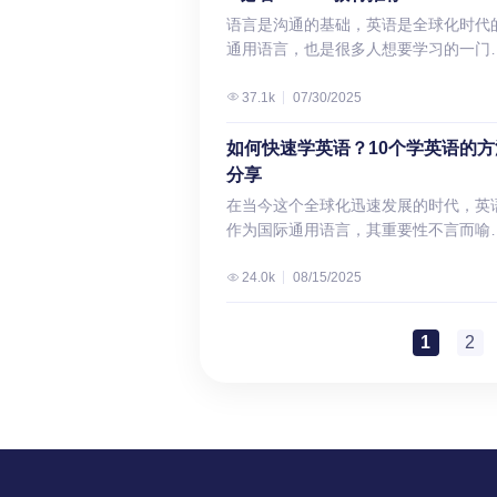
征、生活习性、成长、繁殖等等。 每一集都以“If
阐发自己的思想并赢得关注。他们可以
片，预约免费体验课，并获得618尊享
三个音素 正字法映射（Orthographic
式巩固基础 适合年级：Grade 4–10核
化定制的特点，成为了越来越多家长的
学生如此重视单词学习呢？ 说到底还是
语言是沟通的基础，英语是全球化时代
开头，把自己代入片中的动物，旁白是
为推动社会变革的积极力量，也可以为
惠！ 🔥我们的承诺： 🎁在悟空教育，
Mapping） 将视觉词形与语音、语义自
势：个性化语法练习…
择。本篇文章整理了几个优质的少儿在
为他们对阅读的重视，单词是阅读的基
通用语言，也是很多人想要学习的一门
画面中的动物，又萌又可爱。 在经历
己和他人开启机遇之门。当语言被清晰
孩子可以获得： 👍用户评价： ——数
关联 看到”sight”能瞬间激活/saɪt/的发
英语课程，希望能够给大家带来帮助。
础，想要提高阅读水平，理解单词含义
言。从零开始学英语，需要掌握学英语
也能体会到它们的情感和生活方式。比
精准地使用时，它能帮助人们洞察虚伪
学员和家长的口碑之选 享受优质服务：
看见”的语义 英语自然拼读法(Phonics)
一、儿童时期学习英语的必要性 儿童时
第一步。 为了让孩子们快乐背单词，欧
顺序、方法和技巧。对于没有英语基础
37.1k
07/30/2025
互动的，老虎宝宝是怎么一步步独立学
明辨是非。 英语语言艺术倡导一种积极
1V1陪伴助学｜学习反馈｜在线答疑 体
种通过系统学习字母和字母组合的发音
是语言学习的关键期，学习英语具有极
老师没少在课堂上费心思，各种妙招层
人来说，学英语可能无从下手。通过本
一部幸福感满满的亲子纪录片。 4、Festiv
入世界的姿态。能够运用语言来审视现
卓越学习效果：精进中文素养｜深化数
则来掌握英语单词拼读和发音的教学方
重要的意义。在这一阶段，孩子的语言
不穷！ 二、欧美孩子高效背单词的方法
文，悟空教育会给大家介绍一些从零开
如何快速学英语？10个学英语的方
适合年龄 6岁+ 提升技能…
的人，有助于推动思想的自由交流。他
思维｜提升英文写作（ELA） 中文能力
法。与传统的单词记忆法不同，自然拼
枢特别活跃，他们天生具备强大的语言
总 背单词没有捷径，但只要孩子掌握了
学英语的顺序、方法和技巧，希望能对
分享
可以阐明自己的理想，并为实现这些理
步 ✨关于悟空 悟空教育专注于为全球3-
法强调通过理解字母和字母组合的对应
仿和学习能力，可以迅速吸收并内化新
门，就能越背越轻松！ 1、单词链记忆
家有所帮助。 一、从零开始学英语学什
而奔走呼吁。然而，语言也有其趣味性
岁青少儿提供高品质的在线直播课，总
在当今这个全球化迅速发展的时代，英
系，培养学习者的拼读和发音能力。 拼
语言信息。通过学习英语还有助于培养
刚开始学英文的时候，欧美老师会教孩
从零开始学英语第一步，就是学习英语
审美性。通过英语语言艺术的学习，学
位于美国硅谷，拥有”悟空中文”和”悟空
作为国际通用语言，其重要性不言而喻
教学的目标是帮助儿童掌握字母原理—
们的跨文化交流能力。随着全球化的加
们用自然拼读规则背单词，在孩子能辨
标和26个字母。学会了音标和字母，就
可以学会欣赏语言的细微之处，并从文
际数学”、”悟空英文阅读写作”三大王牌
无论是海外留学、跨国工作，还是在学
即字母代表口语发音的概念, 并理解书
发展，国际交流与合作日益频繁。掌握
音节之后，就会引入单词链记忆法（Wo
以通过词典来学习英语单词。第二步，
那令人着迷、震撼、启迪甚至迷惑的运
程。 悟空已服务全球30万家庭，成为
交流与日常沟通中，掌握流利且精准的
24.0k
08/15/2025
母与口语发音之间存在着系统化、逻辑
语意味着孩子们能够与不同国家、不同
Chain）。 众所周知，英文单词都是由
英语语法学习，学会了就能了解英语的
方式中获得乐趣。 英语语言艺术为终身
球最受孩子喜爱的K12教育品牌之一。
语能力，都成为了通往更广阔世界的通
且可预测的对应关系。解码是指运用字
化背景的人们进行有效沟通，了解不同
（Vowel）、辅音（Consonant）构成
句规则和方法，能更好地造句；第三步
习提供了技能。在英语语言艺术课程上
WuKong Edu Global悟空教育（WuKon
证。但对于很多人来说，英语学习之路
与发音的对应关系，将印刷文字转化为
化，尊重多元差异。这种能力的培养对
学阶段的大部分单词构成可以大致分为
1
2
是背诵单词，单词是英语学习的基础；
成功，会对学生在其他课堂、其他学科
Education），专注于为3-18岁全球青
乎充满了挑战与困惑，尤其是在快节奏
语的过程，有时也被称为“拼读”印刷文
孩子们未来的国际视野和全球竞争力至
类： CVC 辅音+元音+辅音 比如，map/c
后，就是多练习了，不仅要多阅读，还
及非学术生活领域中的成功产生深远的
提供在线教育解决方案，旗下拥有悟空
生活中寻找高效的学习方法显得尤为关
当孩子掌握字母与发音间的规律性对应
重要。 二、少儿英语在线课程推荐 在
CVCC/CCVC 辅音+元音+2个辅音 比如
多写，多说。 从零开始学英语要多久？
响。 我所在的俄克拉荷马州在2021年
文、悟空国际数学、悟空英文ELA等学
键。因此，如何在有限的时间里快速提
系后，便能将此规律应用于熟悉与陌生
化时代，少儿英语课程平台层出不穷，
mend/ship CVCE 辅音+元音+辅音+E 
个问题其实很难一概而论，从零开始学
《俄克拉荷马州学术标准》中，也阐明
品。2016年创立至今，已成长为全球青
英语水平，成为了众多英语学习者迫切
词汇，从而逐步实现流畅阅读。例如，
孩子们的学习提供了更多选择。在众多
如，cake/bake CCVCC 2个辅音+元音+
语自学，每天投入学习，能保证学习时
ELA的“根本宗旨”： 基于上述所有信息
儿在线直播课的教育领导品牌，是全球
要解决的问题。 本篇文章，悟空教育将
子会学习字母“n”代表/n/的发音，并认
台中，悟空教育以其独特的教学理念、
个辅音 比如，trunk/drink 而单词链记忆
的话，一般一年左右是差不多的。当然
们似乎可以给ELA下这样一个定义： **
庭实现精英教育梦想的首选国际教育平
大家分享10个学英语的方法。通过这些
它出现在nose（鼻子）、nice（好）和
质的教学资源和卓越的学习成果，逐渐
法，就是让孩子们变换单词的部分音节
这是自学的进度。如果是找专门的培训
语言艺术（ELA）**是一门核心教学领
台。 wukongstudyland.wordpress.com