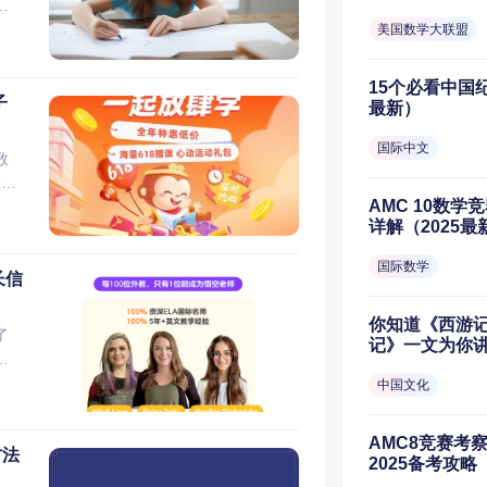
孩
的纪录片，画面极其精致，把自
目标
基本
背
美国数学大联盟
事竞
，令人叹为观止。在农田里偷
英
拼
键变
的
ry
蜂鸟……活泼可爱的模样，仿
，我
用
优
味
金会
景音乐，描述它们是怎么生
标
15个必看中国纪
的
等
方
子
on）
最新）
个动物都增加了故事线，就像
/英
空
越长
爱
sh
 每集时长 14分钟 适合年龄 6
们
以
国际中文
视单
数
国
题：
学
 9.
UCgQwWhhQskoE_8VrxoHr3EA
倾
“缺
线趣
l”
当
为什么”，如果家里的小孩平时
AMC 10数
”
时
应
子
rld
详解（2025最
和前面的Blippi Toys
。文
升
自
听
普纪录片，由BBC制作，围
由
常
义与
国际数学
狠
领大家深入到身边的事物中去，
纸
名
长信
种解
，适
活
和它们的用处。 比如汽水中
得
上
，其
2核
生
的？当打开瓶子时它是怎么升
眼
你知道《西游
，
机
支持
了
内
记》一文为你
像一本生活百科全书。不仅是
物
c
家
学
会进
知识面，连大人都忍不住想多
找
着
意
是
中国文化
小
每集时长 14分钟 适合年龄 6岁+
群
年中
此
途
单
看链接
意
度最
，
习
子在
AMC8竞赛考
AnAnimal_Official 与其他不同的
通
一
单词
金
方法
试
2025备考攻略
去记录自然界动物的外形特
以
图
p/
的方
性
小