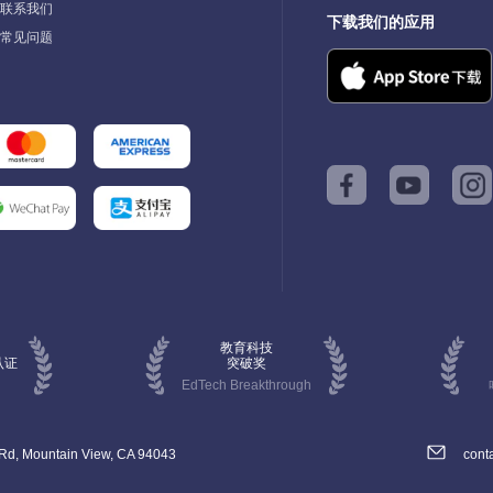
玩法
对
联系我们
探
到
转
下载我们的应用
视
语
易
常见问题
自
老
英语
多
此
准设
会
看
自
系
师
来
期
每
或
起
和
时
构
喊
动
能
的
样的
是
部
因
过颁
图法
多力
接触
步
词
更
包
，
培
子
三、
构
言
单
家人
不
学习
教育
子
并
旅
打造
故
需
学侧
习
程，
了
方
教育科技
英文
认证
突破奖
，这
以
固
为全
EdTech Breakthrough
中
育、
想
时
同
利
，
逐
维
以
用
拖
 Rd, Mountain View, CA 94043
cont
长
便
很
表达
5分
提
，
标