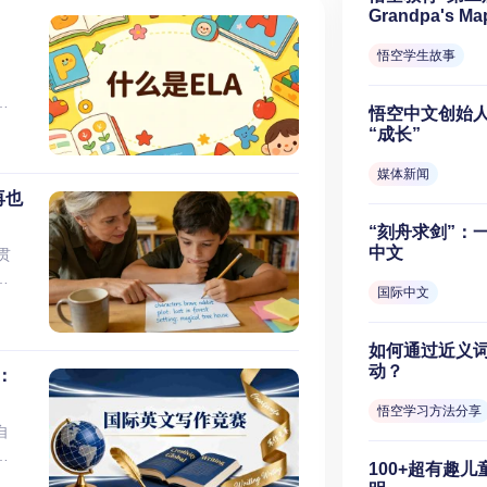
Grandpa's Ma
悟空学生故事
文
悟空中文创始人
但
“成长”
些模
教
媒体新闻
共
再也
同
“刻舟求剑”：
理
中文
贯
。
标
部
国际中文
）。
虽然
逻
如何通过近义
秀
以
动？
成
：
文
悟空学习方法分享
成
学教
自
、
赛
站
100+超有趣
不
程
语