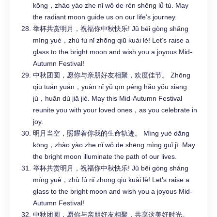
kōng，zhào yào zhe nǐ wǒ de rén shēng lǚ tú. May
the radiant moon guide us on our life’s journey.
举杯共赏明月，祝福你中秋快乐! Jǔ bēi gòng shǎng
míng yuè，zhù fú nǐ zhōng qiū kuài lè! Let’s raise a
glass to the bright moon and wish you a joyous Mid-
Autumn Festival!
中秋团圆，愿你与亲朋好友相聚，欢度佳节。 Zhōng
qiū tuán yuán，yuàn nǐ yǔ qīn péng hǎo yǒu xiāng
jù，huān dù jiā jié. May this Mid-Autumn Festival
reunite you with your loved ones，as you celebrate in
joy.
明月当空，照耀着你我的生命轨迹。 Míng yuè dāng
kōng，zhào yào zhe nǐ wǒ de shēng mìng guǐ jì. May
the bright moon illuminate the path of our lives.
举杯共赏明月，祝福你中秋快乐! Jǔ bēi gòng shǎng
míng yuè，zhù fú nǐ zhōng qiū kuài lè! Let’s raise a
glass to the bright moon and wish you a joyous Mid-
Autumn Festival!
中秋团圆，愿你与亲朋好友相聚，共享这美好时光。