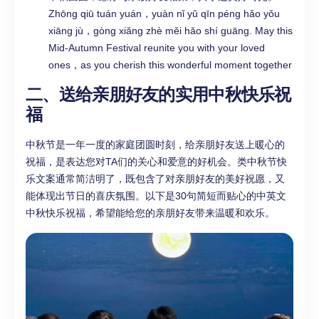
Zhōng qiū tuán yuán，yuàn nǐ yǔ qīn péng hǎo yǒu
xiāng jù，gòng xiǎng zhè měi hǎo shí guāng. May this
Mid-Autumn Festival reunite you with your loved
ones，as you cherish this wonderful moment together
二、送给亲朋好友的实用中秋快乐祝
福
中秋节是一年一度的家庭团圆时刻，给亲朋好友送上暖心的
祝福，是表达您对TA们的关心和爱意的好机会。类中秋节快
乐文案通常简洁明了，既包含了对亲朋好友的美好祝愿，又
能体现出节日的喜庆氛围。以下是30句简短而贴心的中英文
中秋快乐祝福，希望能给您的亲朋好友带来温暖和欢乐。