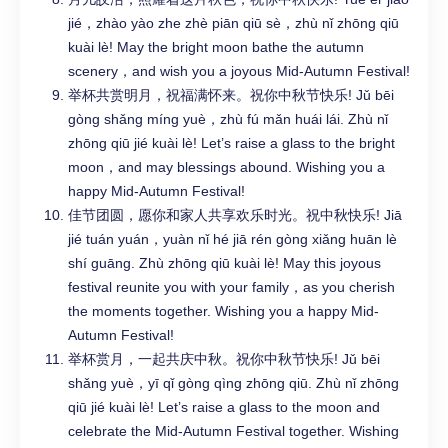
jié，zhào yào zhe zhè piān qiū sè，zhù nǐ zhōng qiū
kuài lè! May the bright moon bathe the autumn
scenery，and wish you a joyous Mid-Autumn Festival!
举杯共赏明月，祝福满怀来。祝你中秋节快乐! Jǔ bēi
gòng shǎng míng yuè，zhù fú mǎn huái lái. Zhù nǐ
zhōng qiū jié kuài lè! Let’s raise a glass to the bright
moon，and may blessings abound. Wishing you a
happy Mid-Autumn Festival!
佳节团圆，愿你和家人共享欢乐时光。祝中秋快乐! Jiā
jié tuán yuán，yuàn nǐ hé jiā rén gòng xiǎng huān lè
shí guāng. Zhù zhōng qiū kuài lè! May this joyous
festival reunite you with your family，as you cherish
the moments together. Wishing you a happy Mid-
Autumn Festival!
举杯赏月，一起共庆中秋。祝你中秋节快乐! Jǔ bēi
shǎng yuè，yī qǐ gòng qìng zhōng qiū. Zhù nǐ zhōng
qiū jié kuài lè! Let’s raise a glass to the moon and
celebrate the Mid-Autumn Festival together. Wishing