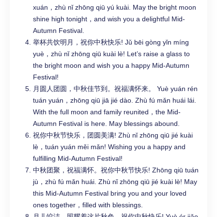
xuán，zhù nǐ zhōng qiū yú kuài. May the bright moon
shine high tonight，and wish you a delightful Mid-
Autumn Festival.
举杯共饮明月，祝你中秋快乐! Jǔ bēi gòng yǐn míng
yuè，zhù nǐ zhōng qiū kuài lè! Let’s raise a glass to
the bright moon and wish you a happy Mid-Autumn
Festival!
月圆人团圆，中秋佳节到。祝福满怀来。 Yuè yuán rén
tuán yuán，zhōng qiū jiā jié dào. Zhù fú mǎn huái lái.
With the full moon and family reunited，the Mid-
Autumn Festival is here. May blessings abound.
祝你中秋节快乐，团圆美满! Zhù nǐ zhōng qiū jié kuài
lè，tuán yuán měi mǎn! Wishing you a happy and
fulfilling Mid-Autumn Festival!
中秋团聚，祝福满怀。祝你中秋节快乐! Zhōng qiū tuán
jù，zhù fú mǎn huái. Zhù nǐ zhōng qiū jié kuài lè! May
this Mid-Autumn Festival bring you and your loved
ones together，filled with blessings.
月儿皎洁，照耀着这片秋色，祝你中秋快乐! Yuè ér jiǎo