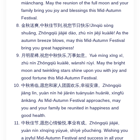
miánchang. May the reunion of the full moon and your
family bring you joy and blessings this Mid-Autumn
Festival.
金秋送爽,中秋佳节到,祝您节日快乐!Jīnqiū sòng
shuǎng, Zhōngqiū jiājié dào, zhù nín jiējí kuàilè! As the
autumn breeze blows, may this Mid-Autumn Festival
bring you great happiness!
月明星稀,祝您中秋快乐,万事如意。Yuè míng xīng xī,
zhù nín Zhōngqiū kuàilè, wànshì rúyì. May the bright
moon and twinkling stars shine upon you with joy and
good fortune this Mid-Autumn Festival.
中秋将临,愿您和家人团圆欢乐,幸福安康。Zhōngqiū
jiāng lín, yuàn nín hé jiārén tuányuán huānlè, xìngfú
ānkāng. As Mid-Autumn Festival approaches, may
you and your family be reunited in happiness and
good health.
中秋佳节,愿您心情愉悦,事业有成。Zhōngqiū jiājié,
yuàn nín xīnqíng yúyuè, shìyè yǒuchéng. Wishing you
a joyful Mid-Autumn Festival and success in all your