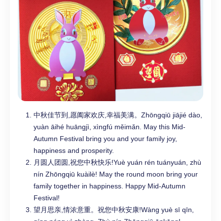
中秋佳节到,愿阖家欢庆,幸福美满。Zhōngqiū jiājié dào,
yuàn āihé huāngjì, xìngfú měimǎn. May this Mid-
Autumn Festival bring you and your family joy,
happiness and prosperity.
月圆人团圆,祝您中秋快乐!Yuè yuán rén tuányuán, zhù
nín Zhōngqiū kuàilè! May the round moon bring your
family together in happiness. Happy Mid-Autumn
Festival!
望月思亲,情浓意重。祝您中秋安康!Wàng yuè sī qīn,