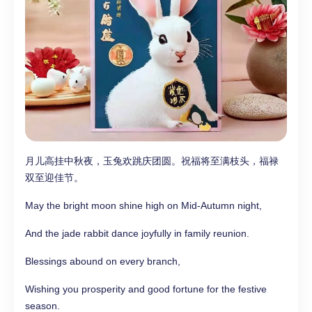
月儿高挂中秋夜，玉兔欢跳庆团圆。祝福将至满枝头，福禄
双至迎佳节。
May the bright moon shine high on Mid-Autumn night,
And the jade rabbit dance joyfully in family reunion.
Blessings abound on every branch,
Wishing you prosperity and good fortune for the festive
season.