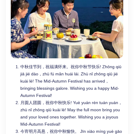
中秋佳节到，祝福满怀来。祝你中秋节快乐! Zhōng qiū
jiā jié dào，zhù fú mǎn huái lái. Zhù nǐ zhōng qiū jié
kuài lè! The Mid-Autumn Festival has arrived，
bringing blessings galore. Wishing you a happy Mid-
Autumn Festival!
月圆人团圆，祝你中秋快乐! Yuè yuán rén tuán yuán，
zhù nǐ zhōng qiū kuài lè! May the full moon bring you
and your loved ones together. Wishing you a joyous
Mid-Autumn Festival!
今宵明月高悬，祝你中秋愉快。 Jīn xiāo míng yuè gāo