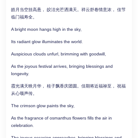
皓月当空挂高悬， 皎洁光芒洒满天。祥云舒卷情意浓， 佳节
临门福寿全。
A bright moon hangs high in the sky,
Its radiant glow illuminates the world.
Auspicious clouds unfurl, brimming with goodwill,
As the joyous festival arrives, bringing blessings and
longevity.
霞光满天映月华， 桂子飘香庆团圆。佳期将近福禄至， 祝福
从心颂声传。
The crimson glow paints the sky,
As the fragrance of osmanthus flowers fills the air in
celebration.
The joyous occasion approaches, bringing blessings and