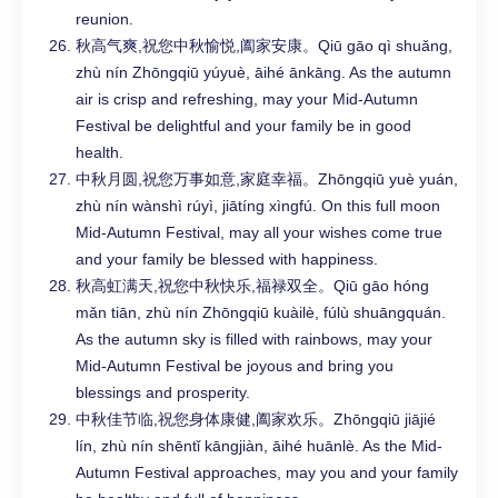
reunion.
秋高气爽,祝您中秋愉悦,阖家安康。Qiū gāo qì shuǎng,
zhù nín Zhōngqiū yúyuè, āihé ānkāng. As the autumn
air is crisp and refreshing, may your Mid-Autumn
Festival be delightful and your family be in good
health.
中秋月圆,祝您万事如意,家庭幸福。Zhōngqiū yuè yuán,
zhù nín wànshì rúyì, jiātíng xìngfú. On this full moon
Mid-Autumn Festival, may all your wishes come true
and your family be blessed with happiness.
秋高虹满天,祝您中秋快乐,福禄双全。Qiū gāo hóng
mǎn tiān, zhù nín Zhōngqiū kuàilè, fúlù shuāngquán.
As the autumn sky is filled with rainbows, may your
Mid-Autumn Festival be joyous and bring you
blessings and prosperity.
中秋佳节临,祝您身体康健,阖家欢乐。Zhōngqiū jiājié
lín, zhù nín shēntǐ kāngjiàn, āihé huānlè. As the Mid-
Autumn Festival approaches, may you and your family