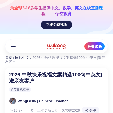
Skip
to
为全球3-18岁学生提供
中文、数学、英文
在线直播课
content
程 —— 悟空教育
立即免费试听
免费试课
首页
/
国际中文
/
2026 中秋快乐祝福文案精选100句中英文|送亲
友客户
2026 中秋快乐祝福文案精选100句中英文|
送亲友客户
# 节日祝福语
WangBella | Chinese Teacher
16.7k
0
上次更新日期：07/08/2026
分享