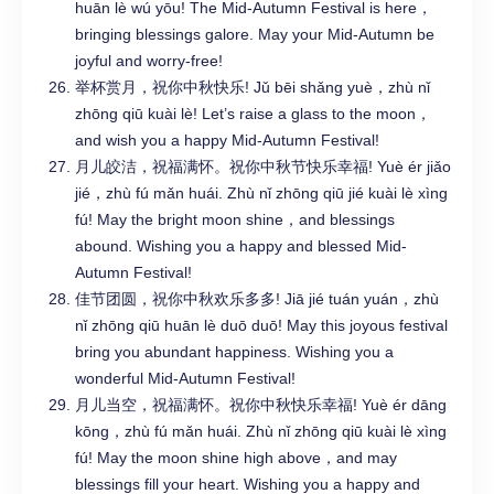
huān lè wú yōu! The Mid-Autumn Festival is here，
bringing blessings galore. May your Mid-Autumn be
joyful and worry-free!
举杯赏月，祝你中秋快乐! Jǔ bēi shǎng yuè，zhù nǐ
zhōng qiū kuài lè! Let’s raise a glass to the moon，
and wish you a happy Mid-Autumn Festival!
月儿皎洁，祝福满怀。祝你中秋节快乐幸福! Yuè ér jiǎo
jié，zhù fú mǎn huái. Zhù nǐ zhōng qiū jié kuài lè xìng
fú! May the bright moon shine，and blessings
abound. Wishing you a happy and blessed Mid-
Autumn Festival!
佳节团圆，祝你中秋欢乐多多! Jiā jié tuán yuán，zhù
nǐ zhōng qiū huān lè duō duō! May this joyous festival
bring you abundant happiness. Wishing you a
wonderful Mid-Autumn Festival!
月儿当空，祝福满怀。祝你中秋快乐幸福! Yuè ér dāng
kōng，zhù fú mǎn huái. Zhù nǐ zhōng qiū kuài lè xìng
fú! May the moon shine high above，and may
blessings fill your heart. Wishing you a happy and