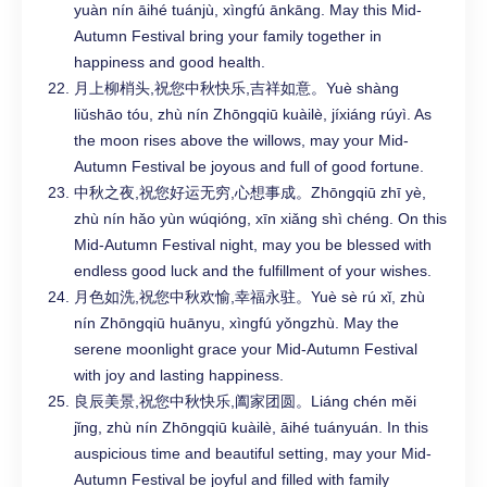
yuàn nín āihé tuánjù, xìngfú ānkāng. May this Mid-
Autumn Festival bring your family together in
happiness and good health.
月上柳梢头,祝您中秋快乐,吉祥如意。Yuè shàng
liǔshāo tóu, zhù nín Zhōngqiū kuàilè, jíxiáng rúyì. As
the moon rises above the willows, may your Mid-
Autumn Festival be joyous and full of good fortune.
中秋之夜,祝您好运无穷,心想事成。Zhōngqiū zhī yè,
zhù nín hǎo yùn wúqióng, xīn xiǎng shì chéng. On this
Mid-Autumn Festival night, may you be blessed with
endless good luck and the fulfillment of your wishes.
月色如洗,祝您中秋欢愉,幸福永驻。Yuè sè rú xǐ, zhù
nín Zhōngqiū huānyu, xìngfú yǒngzhù. May the
serene moonlight grace your Mid-Autumn Festival
with joy and lasting happiness.
良辰美景,祝您中秋快乐,阖家团圆。Liáng chén měi
jǐng, zhù nín Zhōngqiū kuàilè, āihé tuányuán. In this
auspicious time and beautiful setting, may your Mid-
Autumn Festival be joyful and filled with family