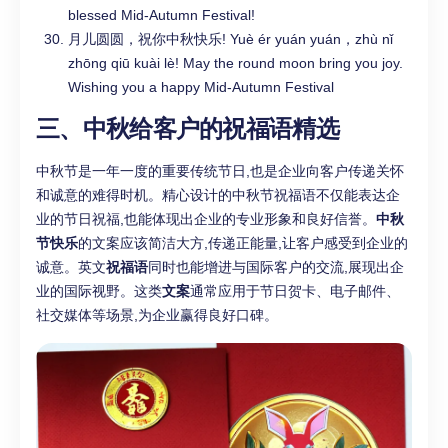
blessed Mid-Autumn Festival!
月儿圆圆，祝你中秋快乐! Yuè ér yuán yuán，zhù nǐ
zhōng qiū kuài lè! May the round moon bring you joy.
Wishing you a happy Mid-Autumn Festival
三、中秋给客户的祝福语精选
中秋节是一年一度的重要传统节日,也是企业向客户传递关怀
和诚意的难得时机。精心设计的中秋节祝福语不仅能表达企
业的节日祝福,也能体现出企业的专业形象和良好信誉。
中秋
节快乐
的文案应该简洁大方,传递正能量,让客户感受到企业的
诚意。英文
祝福语
同时也能增进与国际客户的交流,展现出企
业的国际视野。这类
文案
通常应用于节日贺卡、电子邮件、
社交媒体等场景,为企业赢得良好口碑。