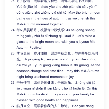
月儿皎洁，照耀着这片秋色，与你共享这中秋时刻。
Yuè ér jiǎo jié，zhào yào zhe zhè piān qiū sè，yǔ nǐ
gòng xiǎng zhè zhōng qiū shí kè. May the bright moon
bathe us in the hues of autumn，as we cherish this
Mid-Autumn moment together.
举杯共赏明月，祝福你中秋快乐! Jǔ bēi gòng shǎng
míng yuè，zhù fú nǐ zhōng qiū kuài lè! Let’s raise a
glass to the bright moon and wish you a joyous Mid-
Autumn Festival!
季节更替，岁月如梭，愿这中秋之夜，与你共享欢乐时
光。 Jì jié gēng tì，suì yuè rú suō，yuàn zhè zhōng
qiū zhī yè，yǔ nǐ gòng xiǎng huān lè shí guāng. As the
seasons change and time flies，may this Mid-Autumn
night bring us shared moments of joy.
中秋佳节，愿你身体健康，合家欢乐。 Zhōng qiū jiā
jié，yuàn nǐ shēn tǐ jiàn kāng，hé jiā huān lè. On this
Mid-Autumn Festival，may you and your family be
blessed with good health and happiness.
皓月当空，照耀着你我的人生旅途。 Hào yuè dāng