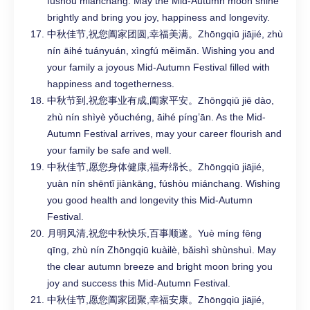
fúshòu miánchang. May the Mid-Autumn moon shine
brightly and bring you joy, happiness and longevity.
中秋佳节,祝您阖家团圆,幸福美满。Zhōngqiū jiājié, zhù
nín āihé tuányuán, xìngfú měimǎn. Wishing you and
your family a joyous Mid-Autumn Festival filled with
happiness and togetherness.
中秋节到,祝您事业有成,阖家平安。Zhōngqiū jiē dào,
zhù nín shìyè yǒuchéng, āihé píng’ān. As the Mid-
Autumn Festival arrives, may your career flourish and
your family be safe and well.
中秋佳节,愿您身体健康,福寿绵长。Zhōngqiū jiājié,
yuàn nín shēntǐ jiànkāng, fúshòu miánchang. Wishing
you good health and longevity this Mid-Autumn
Festival.
月明风清,祝您中秋快乐,百事顺遂。Yuè míng fēng
qīng, zhù nín Zhōngqiū kuàilè, bǎishì shùnshuì. May
the clear autumn breeze and bright moon bring you
joy and success this Mid-Autumn Festival.
中秋佳节,愿您阖家团聚,幸福安康。Zhōngqiū jiājié,