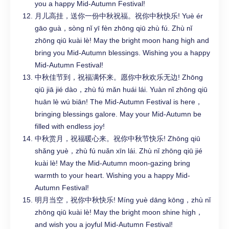
you a happy Mid-Autumn Festival!
月儿高挂，送你一份中秋祝福。祝你中秋快乐! Yuè ér
gāo guà，sòng nǐ yī fèn zhōng qiū zhù fú. Zhù nǐ
zhōng qiū kuài lè! May the bright moon hang high and
bring you Mid-Autumn blessings. Wishing you a happy
Mid-Autumn Festival!
中秋佳节到，祝福满怀来。愿你中秋欢乐无边! Zhōng
qiū jiā jié dào，zhù fú mǎn huái lái. Yuàn nǐ zhōng qiū
huān lè wú biān! The Mid-Autumn Festival is here，
bringing blessings galore. May your Mid-Autumn be
filled with endless joy!
中秋赏月，祝福暖心来。祝你中秋节快乐! Zhōng qiū
shǎng yuè，zhù fú nuǎn xīn lái. Zhù nǐ zhōng qiū jié
kuài lè! May the Mid-Autumn moon-gazing bring
warmth to your heart. Wishing you a happy Mid-
Autumn Festival!
明月当空，祝你中秋快乐! Míng yuè dāng kōng，zhù nǐ
zhōng qiū kuài lè! May the bright moon shine high，
and wish you a joyful Mid-Autumn Festival!