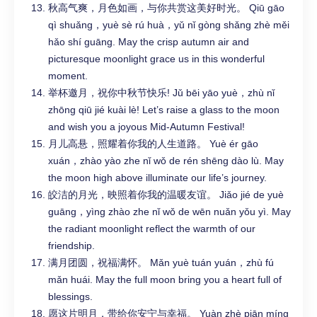
秋高气爽，月色如画，与你共赏这美好时光。 Qiū gāo
qì shuǎng，yuè sè rú huà，yǔ nǐ gòng shǎng zhè měi
hǎo shí guāng. May the crisp autumn air and
picturesque moonlight grace us in this wonderful
moment.
举杯邀月，祝你中秋节快乐! Jǔ bēi yāo yuè，zhù nǐ
zhōng qiū jié kuài lè! Let’s raise a glass to the moon
and wish you a joyous Mid-Autumn Festival!
月儿高悬，照耀着你我的人生道路。 Yuè ér gāo
xuán，zhào yào zhe nǐ wǒ de rén shēng dào lù. May
the moon high above illuminate our life’s journey.
皎洁的月光，映照着你我的温暖友谊。 Jiǎo jié de yuè
guāng，yìng zhào zhe nǐ wǒ de wēn nuǎn yǒu yì. May
the radiant moonlight reflect the warmth of our
friendship.
满月团圆，祝福满怀。 Mǎn yuè tuán yuán，zhù fú
mǎn huái. May the full moon bring you a heart full of
blessings.
愿这片明月，带给你安宁与幸福。 Yuàn zhè piān míng