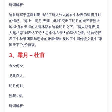
诗词解析:
这首诗写于盛唐时期,描述了诗人张九龄在中秋夜仰望明月时
的情感。”海上生明月,天涯共此时”突出了明月的光芒普照大
地,让身在天涯的人都沐浴在这轮明月之下。”情人怨遥夜,竟
夕起相思”则表达了诗人思念远方亲人的深切之情。这首诗抒
发了中秋节团圆与思念的矛盾情绪,反映了中国传统文化中”家
国天下”的价值观。
3、霜月 – 杜甫
今夕何夕,
见此良人。
明月何时,
照我੭襟。
诗词解析: