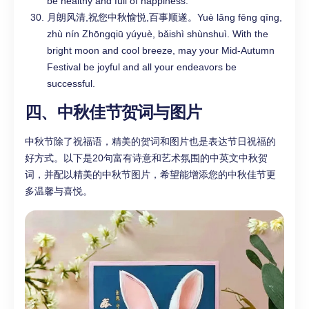
be healthy and full of happiness.
月朗风清,祝您中秋愉悦,百事顺遂。Yuè lǎng fēng qīng,
zhù nín Zhōngqiū yúyuè, bǎishì shùnshuì. With the
bright moon and cool breeze, may your Mid-Autumn
Festival be joyful and all your endeavors be
successful.
四、中秋佳节贺词与图片
中秋节除了祝福语，精美的贺词和图片也是表达节日祝福的
好方式。以下是20句富有诗意和艺术氛围的中英文中秋贺
词，并配以精美的中秋节图片，希望能增添您的中秋佳节更
多温馨与喜悦。