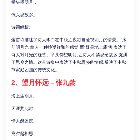
举头望明月，
低头思故乡。
诗词解析:
这首诗描述了诗人李白在中秋之夜独自凝视明月的情景。”床
前明月光”给人一种静谧祥和的感觉,而”疑是地上霜”则表达了
诗人对月光的疑惑。举头仰望明月,让诗人不禁思念故乡,充满
了思乡之情。这首诗集中表达了中秋思乡的情感,反映了中秋
节家庭团圆的传统文化。
2、望月怀远 – 张九龄
海上生明月,
天涯共此时。
情人怨遥夜,
竟夕起相思。