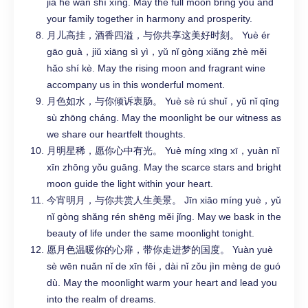
jiā hé wàn shì xīng. May the full moon bring you and
your family together in harmony and prosperity.
月儿高挂，酒香四溢，与你共享这美好时刻。 Yuè ér
gāo guà，jiǔ xiāng sì yì，yǔ nǐ gòng xiǎng zhè měi
hǎo shí kè. May the rising moon and fragrant wine
accompany us in this wonderful moment.
月色如水，与你倾诉衷肠。 Yuè sè rú shuǐ，yǔ nǐ qīng
sù zhōng cháng. May the moonlight be our witness as
we share our heartfelt thoughts.
月明星稀，愿你心中有光。 Yuè míng xīng xī，yuàn nǐ
xīn zhōng yǒu guāng. May the scarce stars and bright
moon guide the light within your heart.
今宵明月，与你共赏人生美景。 Jīn xiāo míng yuè，yǔ
nǐ gòng shǎng rén shēng měi jǐng. May we bask in the
beauty of life under the same moonlight tonight.
愿月色温暖你的心扉，带你走进梦的国度。 Yuàn yuè
sè wēn nuǎn nǐ de xīn fēi，dài nǐ zǒu jìn mèng de guó
dù. May the moonlight warm your heart and lead you
into the realm of dreams.