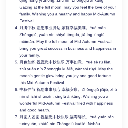
qíng nóng yì zhòng. Zhù nín Zhōngqiū ānkāng!
Gazing at the full moon, may you feel the love of your
family. Wishing you a healthy and happy Mid-Autumn
Festival!
月满中秋,愿您事业腾达,家庭幸福美满。Yuè mǎn
Zhōngqiū, yuàn nín shìyè téngdá, jiātíng xìngfú
měimǎn. May the full moon of Mid-Autumn Festival
bring you great success in business and happiness in
your family.
月色如练,祝愿您中秋快乐,万事如意。Yuè sè rú liàn,
zhù yuàn nín Zhōngqiū kuàilè, wànshì rúyì. May the
moon’s gentle glow bring you joy and good fortune
this Mid-Autumn Festival.
中秋佳节,祝您事事顺心,幸福安康。Zhōngqiū jiājié, zhù
nín shìshì shùnxīn, xìngfú ānkāng. Wishing you a
wonderful Mid-Autumn Festival filled with happiness
and good health.
月圆人团圆,祝福您中秋快乐,福寿绵长。Yuè yuán rén
tuányuán, zhùfú nín Zhōngqiū kuàilè, fúshòu