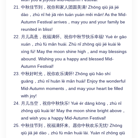
中秋佳节到，祝你和家人团圆美满! Zhōng qiū jiā jié
dào，zhù nǐ hé jiā rén tuán yuán měi mǎn! As the Mid-
Autumn Festival arrives，may you and your family be
reunited in bliss!
月儿高悬，祝福满怀。祝你中秋节快乐幸福! Yuè ér gāo
xuán，zhù fú mǎn huái. Zhù nǐ zhōng qiū jié kuài lè
xìng fú! May the moon shine high，and may blessings
abound. Wishing you a happy and blessed Mid-
Autumn Festival!
中秋好时光，祝你欢乐满怀! Zhōng qiū hǎo shí
guāng，zhù nǐ huān lè mǎn huái! Enjoy the wonderful
Mid-Autumn moments，and may your heart be filled
with joy!
月儿当空，祝你中秋快乐! Yuè ér dāng kōng，zhù nǐ
zhōng qiū kuài lè! May the moon shine bright above，
and wish you a happy Mid-Autumn Festival!
中秋佳节到，祝福满怀来。愿你中秋欢乐无忧! Zhōng
qiū jiā jié dào，zhù fú mǎn huái lái. Yuàn nǐ zhōng qiū