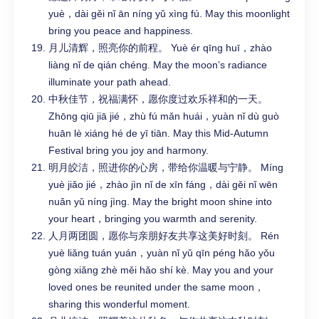
yuè，dài gěi nǐ ān níng yǔ xìng fú. May this moonlight
bring you peace and happiness.
月儿清辉，照亮你的前程。 Yuè ér qīng huī，zhào
liàng nǐ de qián chéng. May the moon’s radiance
illuminate your path ahead.
中秋佳节，祝福满怀，愿你度过欢乐祥和的一天。
Zhōng qiū jiā jié，zhù fú mǎn huái，yuàn nǐ dù guò
huān lè xiáng hé de yī tiān. May this Mid-Autumn
Festival bring you joy and harmony.
明月皎洁，照进你的心房，带给你温暖与宁静。 Míng
yuè jiǎo jié，zhào jìn nǐ de xīn fáng，dài gěi nǐ wēn
nuǎn yǔ níng jìng. May the bright moon shine into
your heart，bringing you warmth and serenity.
人月两团圆，愿你与亲朋好友共享这美好时刻。 Rén
yuè liǎng tuán yuán，yuàn nǐ yǔ qīn péng hǎo yǒu
gòng xiǎng zhè měi hǎo shí kè. May you and your
loved ones be reunited under the same moon，
sharing this wonderful moment.