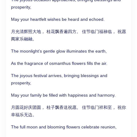
prosperity,
May your heartfelt wishes be heard and echoed.
月光清辉照大地， 桂花飘香遍四方。 佳节临门福禄临， 祝愿
阖家乐融融。
The moonlight’s gentle glow illuminates the earth,
As the fragrance of osmanthus flowers fills the air.
The joyous festival arrives, bringing blessings and
prosperity,
May your family be filled with happiness and harmony.
月圆花好庆团圆， 桂子飘香送祝愿。 佳节临门祥和至， 祝你
幸福乐无边。
The full moon and blooming flowers celebrate reunion,