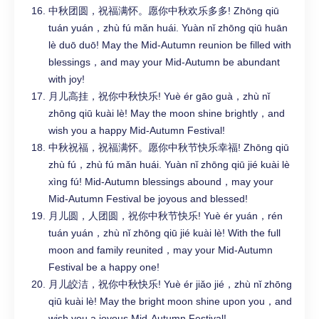
中秋团圆，祝福满怀。愿你中秋欢乐多多! Zhōng qiū
tuán yuán，zhù fú mǎn huái. Yuàn nǐ zhōng qiū huān
lè duō duō! May the Mid-Autumn reunion be filled with
blessings，and may your Mid-Autumn be abundant
with joy!
月儿高挂，祝你中秋快乐! Yuè ér gāo guà，zhù nǐ
zhōng qiū kuài lè! May the moon shine brightly，and
wish you a happy Mid-Autumn Festival!
中秋祝福，祝福满怀。愿你中秋节快乐幸福! Zhōng qiū
zhù fú，zhù fú mǎn huái. Yuàn nǐ zhōng qiū jié kuài lè
xìng fú! Mid-Autumn blessings abound，may your
Mid-Autumn Festival be joyous and blessed!
月儿圆，人团圆，祝你中秋节快乐! Yuè ér yuán，rén
tuán yuán，zhù nǐ zhōng qiū jié kuài lè! With the full
moon and family reunited，may your Mid-Autumn
Festival be a happy one!
月儿皎洁，祝你中秋快乐! Yuè ér jiǎo jié，zhù nǐ zhōng
qiū kuài lè! May the bright moon shine upon you，and
wish you a joyous Mid-Autumn Festival!