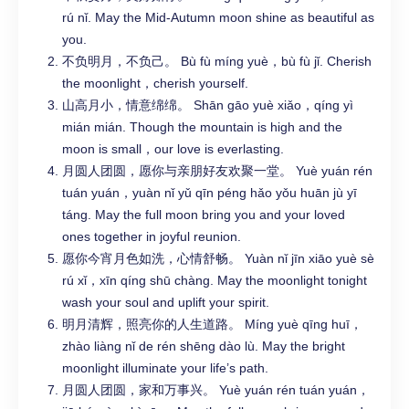
rú nǐ. May the Mid-Autumn moon shine as beautiful as
you.
不负明月，不负己。 Bù fù míng yuè，bù fù jǐ. Cherish
the moonlight，cherish yourself.
山高月小，情意绵绵。 Shān gāo yuè xiǎo，qíng yì
mián mián. Though the mountain is high and the
moon is small，our love is everlasting.
月圆人团圆，愿你与亲朋好友欢聚一堂。 Yuè yuán rén
tuán yuán，yuàn nǐ yǔ qīn péng hǎo yǒu huān jù yī
táng. May the full moon bring you and your loved
ones together in joyful reunion.
愿你今宵月色如洗，心情舒畅。 Yuàn nǐ jīn xiāo yuè sè
rú xǐ，xīn qíng shū chàng. May the moonlight tonight
wash your soul and uplift your spirit.
明月清辉，照亮你的人生道路。 Míng yuè qīng huī，
zhào liàng nǐ de rén shēng dào lù. May the bright
moonlight illuminate your life’s path.
月圆人团圆，家和万事兴。 Yuè yuán rén tuán yuán，