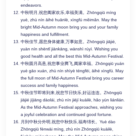
endeavors.
中秋明月,祝您阖家欢乐,幸福美满。Zhōngqiū míng
yuè, zhù nín āihé huānlè, xìngfú měimǎn. May the
bright Mid-Autumn moon bring you and your family
happiness and fulfillment.
中秋佳节,愿您身体健康,万事如意。Zhōngqiū jiājié,
yuàn nín shēntǐ jiànkāng, wànshì rúyì. Wishing you
good health and all the best this Mid-Autumn Festival.
中秋圆月高悬,祝您事业腾飞,阖家幸福。Zhōngqiū yuán
yuè gāo xuán, zhù nín shìyè téngfēi, āihé xìngfú. May
the full moon of Mid-Autumn Festival bring you career
success and family happiness.
中秋佳节即将到来,祝您节日快乐,好运连连。Zhōngqiū
jiājié jíjiāng dàolái, zhù nín jiējí kuàilè, hǎo yùn liánlián.
As the Mid-Autumn Festival approaches, wishing you
a joyful celebration and continued good fortune.
月到中秋分外明,祝您中秋快乐,福寿绵长。Yuè dào
Zhōngqiū fènwài míng, zhù nín Zhōngqiū kuàilè,