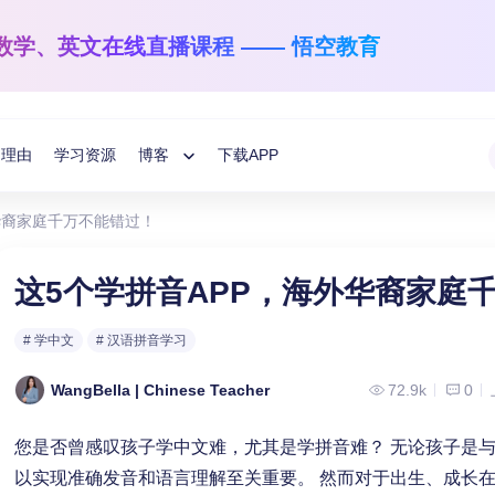
数学、英文
在线直播课程 —— 悟空教育
的理由
学习资源
博客
下载APP
Toggle
华裔家庭千万不能错过！
Child
悟空学习方法分享
国际数学
英文阅读与写作
这5个学拼音APP，海外华裔家庭
1-12年级
学龄前-6年级
教育指南
Menu
# 学中文
# 汉语拼音学习
让数学之光照亮每一个孩子！
让孩子解码语言的
悟空分享
WangBella | Chinese Teacher
72.9k
0
您是否曾感叹孩子学中文难，尤其是学拼音难？ 无论孩子是
以实现准确发音和语言理解至关重要。 然而对于出生、成长