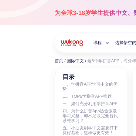
Skip
to
为全球3-18岁学生提供
中文、
content
课程
选择悟空
Toggle
首页
/
国际中文
/
这5个学拼音APP，海外
Child
国际中文
目录
一、学拼音APP学习中文的优
3-18岁
势
Menu
让孩子爱上中文！
二、TOP5学拼音APP推荐
三、如何充分利用学拼音APP
四、为什么拼音App适合激发
学习兴趣，却不足以完全替代
系统学习？
五、小朋友刚学中文需要打下
良好基础，这样做更有效！