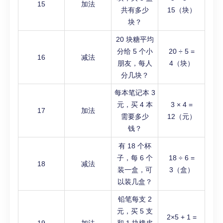
15
加法
共有多少
15（块）
块？
20 块糖平均
分给 5 个小
20 ÷ 5 =
16
减法
朋友，每人
4（块）
分几块？
每本笔记本 3
元，买 4 本
3 × 4 =
17
加法
需要多少
12（元）
钱？
有 18 个杯
子，每 6 个
18 ÷ 6 =
18
减法
装一盒，可
3（盒）
以装几盒？
铅笔每支 2
元，买 5 支
2×5 + 1 =