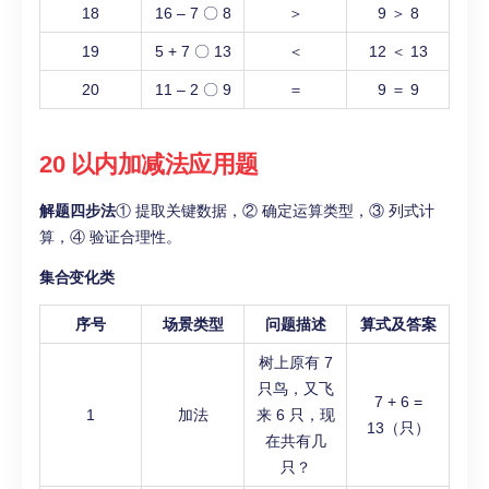
18
16 – 7 〇 8
＞
9 ＞ 8
19
5 + 7 〇 13
＜
12 ＜ 13
20
11 – 2 〇 9
＝
9 ＝ 9
20 以内加减法应用题
解题四步法
① 提取关键数据，② 确定运算类型，③ 列式计
算，④ 验证合理性。
集合变化类
序号
场景类型
问题描述
算式及答案
树上原有 7
只鸟，又飞
7 + 6 =
1
加法
来 6 只，现
13（只）
在共有几
只？