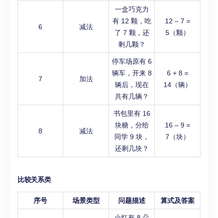
一盒巧克力
有 12 颗，吃
12 – 7 =
6
减法
了 7 颗，还
5（颗）
剩几颗？
停车场原有 6
辆车，开来 8
6 + 8 =
7
加法
辆后，现在
14（辆）
共有几辆？
书包里有 16
块糖，分给
16 – 9 =
8
减法
同学 9 块，
7（块）
还剩几块？
比较关系类
序号
场景类型
问题描述
算式及答案
小红有 8 朵