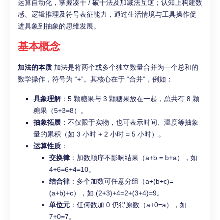
运算自动化，掌握凑十 / 破十法及加减法互逆；认知上构建数
感、逻辑推理及符号表征能力，通过生活情境与工具操作促
进具象到抽象的思维发展。
基本概念
加法的本质
加法是将两个或多个独立数量合并为一个总和的
数学操作，符号为 “+”。其核心在于 “合并”，例如：
具象理解
：5 颗糖果与 3 颗糖果放在一起，总共有 8 颗
糖果（5+3=8）。
抽象拓展
：不仅限于实物，也可表示时间、温度等抽象
量的累积（如 3 小时 + 2 小时 = 5 小时）。
运算性质
：
交换律
：加数顺序不影响结果（a+b = b+a），如
4+6=6+4=10。
结合律
：多个加数可任意分组（a+(b+c)=
(a+b)+c），如 (2+3)+4=2+(3+4)=9。
单位元
：任何数加 0 仍得原数（a+0=a），如
7+0=7。