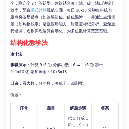
个，剩几个？）等题型。建议结合凑十法、破十法口诀提升
效率，配合
竖式计算
规范步骤。每日 10-15 分钟集中练习，
重点突破易错点（如连续进位、借位混淆），并通过生活场
景（如购物找零）增强应用能力。错题需标记分析，避免重
复错误，逐步实现运算自动化，为多位数计算奠定基础。
结构化教学法
凑十法
步骤演示
：计算 9+6 ① 分解小数：6 → 1+5 ② 凑十：
9+1=10 ③ 累加剩余：10+5=15
口诀
：看大数，分小数，凑成十，加剩数。
例题：
序号
题目
解题步骤
答案
把 2 分成 1
和 1，9 + 1
1
9 + 2
11