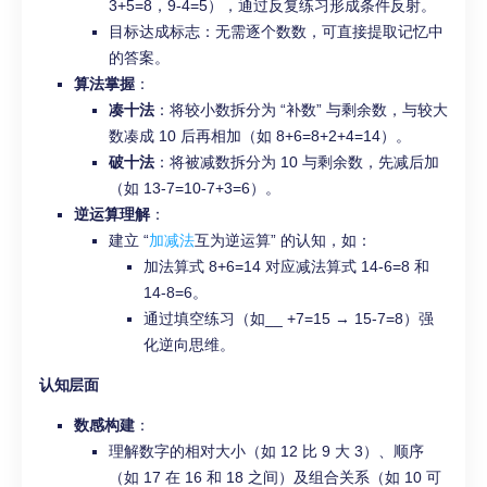
3+5=8，9-4=5），通过反复练习形成条件反射。
目标达成标志：无需逐个数数，可直接提取记忆中
的答案。
算法掌握
：
凑十法
：将较小数拆分为 “补数” 与剩余数，与较大
数凑成 10 后再相加（如 8+6=8+2+4=14）。
破十法
：将被减数拆分为 10 与剩余数，先减后加
（如 13-7=10-7+3=6）。
逆运算理解
：
建立 “
加减法
互为逆运算” 的认知，如：
加法算式 8+6=14 对应减法算式 14-6=8 和
14-8=6。
通过填空练习（如__ +7=15 → 15-7=8）强
化逆向思维。
认知层面
数感构建
：
理解数字的相对大小（如 12 比 9 大 3）、顺序
（如 17 在 16 和 18 之间）及组合关系（如 10 可