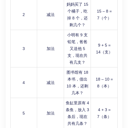
妈妈买了 15
个橘子，吃
15 – 8 =
2
减法
掉 8 个，还
7（个）
剩几个？
小明有 9 支
铅笔，爸爸
9 + 5 =
3
加法
又送他 5
14（支）
支，现在共
有几支？
图书馆有 18
本书，借出
18 – 10 =
4
减法
10 本，还剩
8（本）
几本？
鱼缸里原有 4
条鱼，放入 3
4 + 3 =
5
加法
条后，现在
7（条）
共有几条？