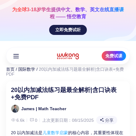
Skip
to
为全球3-18岁学生提供
中文、数学、英文
在线直播课
content
程 —— 悟空教育
立即免费试听
免费试课
首页
/
国际数学
/
20以内加减法练习题最全解析|含口诀表+免费
PDF
20以内加减法练习题最全解析|含口诀表
+免费PDF
James | Math Teacher
6.6k
0
上次更新日期：08/15/2025
分享
20 以内加减法是
儿童数学启蒙
的核心内容，其重要性体现在