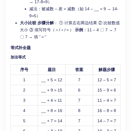
→ 17-8=9）
减法：被减数 – 差 = 减数（如 14 – __ = 9 → 14-
9=5）
大小比较
步骤分解
： ① 计算左右两边结果 ② 比较数值
大小 ③ 填写符号（＞/＜/＝）
示例
：11 – 4 〇 7 → 7
〇 7 → 填 “＝”
等式补全题
加法等式
序号
题目
答案
解题步骤
1
__ + 5 = 12
7
12 – 5 = 7
2
__ + 9 = 15
6
15 – 9 = 6
3
__ + 4 = 11
7
11 – 4 = 7
4
__ + 8 = 16
8
16 – 8 = 8
5
__ + 7 = 14
7
14 – 7 = 7