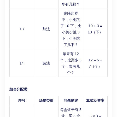
华有几颗？
跳绳比赛
中，小刚跳
了 10 下，比
10 + 3 =
13
加法
小美少跳 3
13（下）
下，小美跳
了几下？
苹果有 12
个，比梨多 5
12 – 5 =
14
减法
个，梨有几
7（个）
个？
组合分配类
序号
场景类型
问题描述
算式及答案
每盒饼干有 5
块，买 3 盒
5 × 3 =