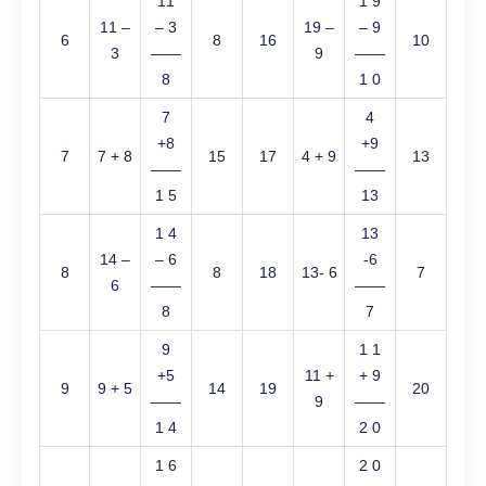
11
1 9
11 –
– 3
19 –
– 9
6
8
16
10
3
——
9
——
8
1 0
7
4
+8
+9
7
7 + 8
15
17
4 + 9
13
——
——
1 5
13
1 4
13
14 –
– 6
-6
8
8
18
13- 6
7
6
——
——
8
7
9
1 1
+5
11 +
+ 9
9
9 + 5
14
19
20
——
9
——
1 4
2 0
1 6
2 0