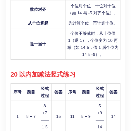
个位对个位，十位对十位
数位对齐
（如 14 与 -5 对齐个位）。
从个位算起
先计算个位，再计算十位。
个位不够减时，从十位借
1（退 1），个位变为 10 再
退一当十
减（如 14-5，借 1 后个位为
14-5=9）。
20 以内加减法竖式练习
竖式
竖式
序号
题目
答案
序号
题目
答案
过程
过程
8
5
+7
+9
1
8 + 7
15
11
5 + 9
14
——
——
1 5
14