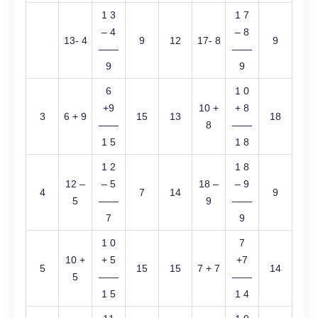
1 3
1 7
– 4
– 8
13- 4
9
12
17- 8
9
——
——
9
9
6
1 0
+9
10 +
+ 8
3
6 + 9
15
13
18
——
8
——
1 5
1 8
1 2
1 8
12 –
– 5
18 –
– 9
4
7
14
9
5
——
9
——
7
9
1 0
7
10 +
+ 5
+7
5
15
15
7 + 7
14
5
——
——
1 5
1 4