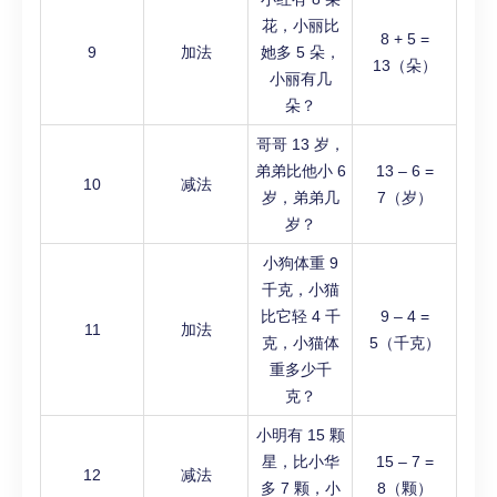
花，小丽比
8 + 5 =
9
加法
她多 5 朵，
13（朵）
小丽有几
朵？
哥哥 13 岁，
弟弟比他小 6
13 – 6 =
10
减法
岁，弟弟几
7（岁）
岁？
小狗体重 9
千克，小猫
比它轻 4 千
9 – 4 =
11
加法
克，小猫体
5（千克）
重多少千
克？
小明有 15 颗
星，比小华
15 – 7 =
12
减法
多 7 颗，小
8（颗）