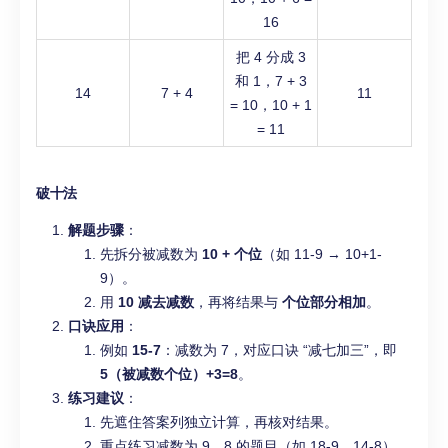
16
把 4 分成 3
和 1，7 + 3
14
7 + 4
11
= 10，10 + 1
= 11
破十法
解题步骤
：
先拆分被减数为
10 + 个位
（如 11-9 → 10+1-
9）。
用
10 减去减数
，再将结果与
个位部分相加
。
口诀应用
：
例如
15-7
：减数为 7，对应口诀 “减七加三”，即
5（被减数个位）+3=8
。
练习建议
：
先遮住答案列独立计算，再核对结果。
重点练习减数为 9、8 的题目（如 18-9、14-8）