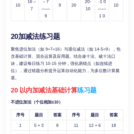
16 –
– 7
20-
-1 0
10
9
20
10
7
——
10
——
9
1 0
20加减法练习题
聚焦进位加法（如 9+7=16）与退位减法（如 14-5=9），包
含基础计算、混合运算及应用题。结合凑十法、破十法口
诀，建议每日练习 10-15 分钟，强化易错点（如连续进
位），通过错题分析提升运算自动化能力，为多位数计算奠
基。
20 以内加减法基础计算
练习题
不进位加法（个位相加≤10）
序号
题目
答案
序号
题目
答案
1
5 + 3
8
11
12 + 6
18