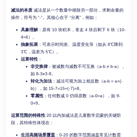
减法的本质
减法是从一个数量中移除另一部分，求剩余量的
操作，符号为 “-”。其核心在于 “分离”，例如：
具象理解
：原有 10 块积木，拿走 4 块后剩下 6 块（10-
4=6）。
抽象拓展
：可表示时间差、温度变化等（如从 8℃降到
3℃，温差为 5℃）。
运算特性
：
非交换律
：被减数与减数不可互换（a-b ≠ b-a），
如 8-3≠3-8。
转化为加法
：减法可视为加上相反数（a-b = a+(-
b)），如 15-7=15+(-7)=8。
零属性
：任何数减 0 仍得原数（a-0=a），如 9-
0=9。
运算范围的特殊性
20 以内加减法是儿童数学启蒙的关键阶
段，其特殊性体现在：
生活高频场景覆盖
：0-20 的数字范围涵盖常见计数需