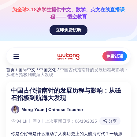
Skip
to
为全球3-18岁学生提供
中文、数学、英文
在线直播课
content
程 —— 悟空教育
立即免费试听
免费试课
首页
/
国际中文
/
中国文化
/
中国古代指南针的发展历程与影响：
从磁石指极到航海大发现
中国古代指南针的发展历程与影响：从磁
石指极到航海大发现
Meng Yuan | Chinese Teacher
94.1k
0
上次更新日期：06/19/2025
分享
你是否好奇是什么推动了人类历史上的大航海时代？一项源