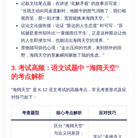
记叙文结尾点题：在讲述 “化解矛盾” 的故事后写道：
“当我主动向同桌道歉时，他眼中的怒气消散了，我们相
视而笑，那一刻才懂，宽容能换来海阔天空。”
议论文论据衔接：论证 “豁达的人生态度” 时可写：“苏
轼被贬黄州却吟出‘一蓑烟雨任平生’，正是这种豁达让他
的人生即便坎坷，也能活出海阔天空的境界。”
景物描写烘托心境：“走出压抑的书房，来到郊外的田
野，海阔天空的景象瞬间驱散了我的焦虑。”
3. 考试高频：语文试题中 “海阔天空”
的考点解析
“海阔天空” 是 K-12 语文考试的高频考点，常见考查形式及应
对技巧如下：
考查题型
核心考点解析
应对技巧
区分 “海阔天空”
与近义词差异：
牢记 “多维含义