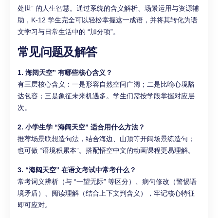
处世” 的人生智慧。通过系统的含义解析、场景运用与资源辅
助，K-12 学生完全可以轻松掌握这一成语，并将其转化为语
文学习与日常生活中的 “加分项”。
常见问题及解答
1.
海阔天空” 有哪些核心含义？
有三层核心含义：一是形容自然空间广阔；二是比喻心境豁
达包容；三是象征未来机遇多。学生们需按学段掌握对应层
次。
2.
小学生学 “海阔天空” 适合用什么方法？
推荐场景联想造句法，结合海边、山顶等开阔场景练造句；
也可做 “语境积累本”。搭配悟空中文的动画课程更易理解。
3. “海阔天空” 在语文考试中常考什么？
常考词义辨析（与 “一望无际” 等区分）、病句修改（警惕语
境矛盾）、阅读理解（结合上下文判含义），牢记核心特征
即可应对。