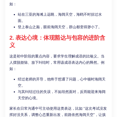
如：
站在三亚的海滩上远眺，海阔天空，海鸥不时掠过水
面。
登上泰山之巅，眼前海阔天空，群山都变得渺小了。
2. 表达心境：体现豁达与包容的进阶含
义
这是初中阶段的重点内容，要求学生理解成语的比喻义。当
人摆脱烦恼、放下纠结时，常用该成语表达内心的释然。例
如：
经过老师的开导，他终于想通了问题，心中顿时海阔天
空。
与其纠结过往的失误，不如坦然面对，反而能迎来海阔
天空的心境。
家长在日常沟通中可主动使用这类表达，比如 “这次考试没发
挥好没关系，调整心态重新出发，前路依然海阔天空”，让孩