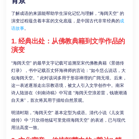
背景
了解成语的来源能帮助学生深化记忆与理解，“海阔天空” 的
演变过程蕴含着丰富的文化底蕴，是中国古代非常经典的
成
语故事
。
1. 经典出处：从佛教典籍到文学作品的
演变
“海阔天空” 的最早文字记载可追溯至宋代佛教典籍《景德传
灯录》，书中记载百丈怀海禅师的言论：“如今恁么说话，大
似海阔天空。” 此时该词多用于形容禅理的广阔无垠。后来，
这一表述逐渐走出宗教语境，被文人引入文学创作中。南宋
诗人陆游在《剑南诗稿》中写道 “海阔天空浪若雷，钱塘潮涌
自天来”，首次将其用于描绘自然景观。
明清时期，“海阔天空” 基本定型为成语。清代小说《儿女英
雄传》中 “只吹得他猛可里觉得海阔天空” 的表述，已与现代
用法高度一致。