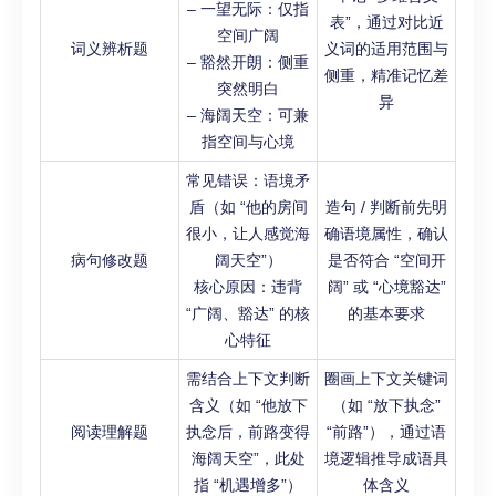
– 一望无际：仅指
表”，通过对比近
空间广阔
词义辨析题
义词的适用范围与
– 豁然开朗：侧重
侧重，精准记忆差
突然明白
异
– 海阔天空：可兼
指空间与心境
常见错误：语境矛
盾（如 “他的房间
造句 / 判断前先明
很小，让人感觉海
确语境属性，确认
病句修改题
阔天空”）
是否符合 “空间开
核心原因：违背
阔” 或 “心境豁达”
“广阔、豁达” 的核
的基本要求
心特征
需结合上下文判断
圈画上下文关键词
含义（如 “他放下
（如 “放下执念”
阅读理解题
执念后，前路变得
“前路”），通过语
海阔天空”，此处
境逻辑推导成语具
指 “机遇增多”）
体含义