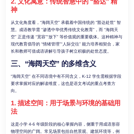
2. 文化寓意：传统智慧中的 “豁达” 精
神
从文化角度看，“海阔天空” 承载着中国传统的 “豁达处世” 智
慧。成语教学需 “渗透中华优秀传统文化教育”，而 “海阔天
空” 正是传递 “宽容”“放下” 等价值观的重要载体。这种精神与
现代教育倡导的 “情绪管理”“人际交往” 能力培养相契合，家
长和教师可借成语讲解引导孩子树立积极的处世态度。
三、“海阔天空” 的多维含义
“海阔天空” 在不同语境中有不同含义，K-12 学生需根据学段
要求掌握对应的解读维度，这也是语文考试的重点考查方
向。
1. 描述空间：用于场景与环境的基础用
法
这是小学 4-6 年级阶段的核心掌握内容，侧重于用成语形容
物理空间的广阔。常见场景包括自然景观、建筑环境等，例