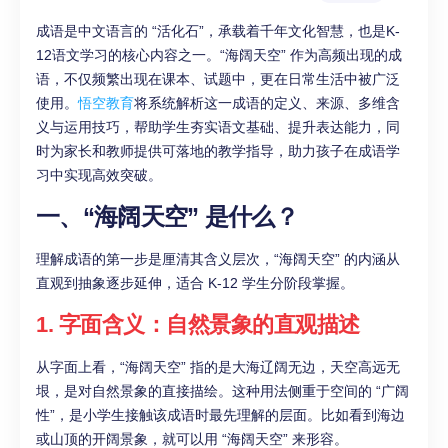
成语是中文语言的 “活化石”，承载着千年文化智慧，也是K-
12语文学习的核心内容之一。“海阔天空” 作为高频出现的成
语，不仅频繁出现在课本、试题中，更在日常生活中被广泛
使用。
悟空教育
将系统解析这一成语的定义、来源、多维含
义与运用技巧，帮助学生夯实语文基础、提升表达能力，同
时为家长和教师提供可落地的教学指导，助力孩子在成语学
习中实现高效突破。
一、“海阔天空” 是什么？
理解成语的第一步是厘清其含义层次，“海阔天空” 的内涵从
直观到抽象逐步延伸，适合 K-12 学生分阶段掌握。
1. 字面含义：自然景象的直观描述
从字面上看，“海阔天空” 指的是大海辽阔无边，天空高远无
垠，是对自然景象的直接描绘。这种用法侧重于空间的 “广阔
性”，是小学生接触该成语时最先理解的层面。比如看到海边
或山顶的开阔景象，就可以用 “海阔天空” 来形容。