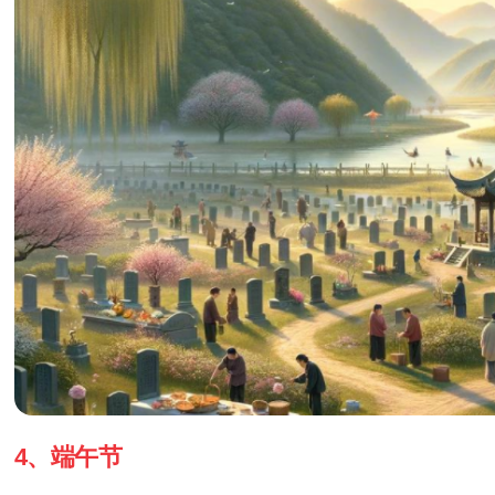
4、
端午节