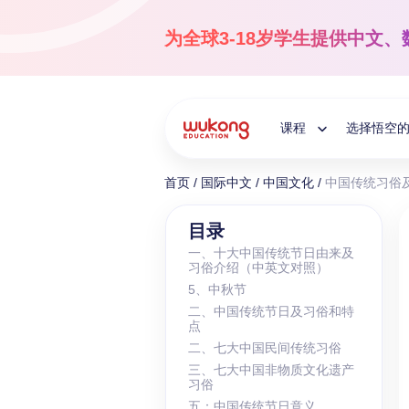
Skip
to
为全球3-18岁学生提供
中文、
content
课程
选择悟空
Toggle
首页
/
国际中文
/
中国文化
/
中国传统习俗及
Child
国际中文
目录
一、十大中国传统节日由来及
3-18岁
习俗介绍（中英文对照）
Menu
让孩子爱上中文！
5、中秋节
二、中国传统节日及习俗和特
点
二、七大中国民间传统习俗
三、七大中国非物质文化遗产
习俗
五：中国传统节日意义