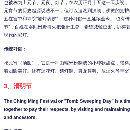
也被称为上元节、元夜、灯节，在农历正月十五这一天庆祝，
元宵节的历史起源说法不一，但可以追溯到汉朝，佛教的拥护
五在宫中和寺院“燃灯表佛”， 这种习俗一直延续至今。 也有
节”，百姓在乡间田野持火把驱赶虫兽，希望减轻虫害，祈祷
现代的彩灯。
传统习俗：
吃元宵（汤圆），它是一种由糯米粉制成的小球状甜点，馅料
着团圆美好。还有逛花灯、猜灯谜、舞龙舞狮、放烟火等丰富
3、
清明节
The Ching Ming Festival or “Tomb Sweeping Day” is a time
together to pay their respects, by visiting and maintaining
and ancestors.