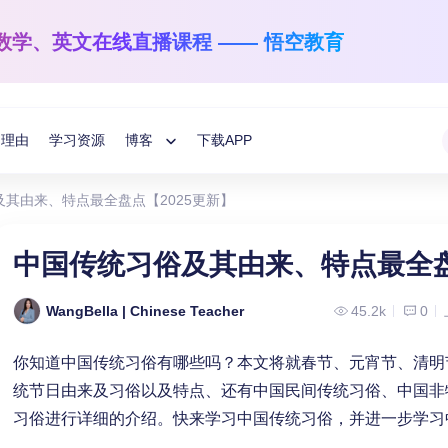
数学、英文
在线直播课程 —— 悟空教育
的理由
学习资源
博客
下载APP
Toggle
其由来、特点最全盘点【2025更新】
Child
悟空学习方法分享
国际数学
英文阅读与写作
中国传统习俗及其由来、特点最全盘
1-12年级
学龄前-6年级
教育指南
Menu
让数学之光照亮每一个孩子！
让孩子解码语言的
WangBella | Chinese Teacher
45.2k
0
悟空分享
你知道中国传统习俗有哪些吗？本文将就春节、元宵节、清明
统节日由来及习俗以及特点、还有中国民间传统习俗、中国非
习俗进行详细的介绍。快来学习中国传统习俗，并进一步学习