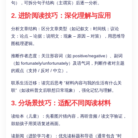
句），可拆分句子结构（主谓宾）后逐一分析。​
2. 进阶阅读技巧：深化理解与应用​
分析文章结构：区分文章类型（如记叙文：时间线；议论
文：论点 – 论据；说明文：现象 – 原因 – 对策），用思维导
图梳理逻辑。​
推断作者态度：关注形容词（如 positive/negative）、副词
（如 fortunately/unfortunately）及语气词，判断作者对主题
的观点（支持 / 反对 / 中立）。​
联系生活迁移：读完后思考 “材料内容与我的生活有什么关
联”（如读科普文后联想日常现象），强化记忆与理解。​
3. 分场景技巧：适配不同阅读材料​
读绘本（儿童）：先看图片猜内容，再听音频 / 读文字验证，
鼓励孩子用英语复述画面。​
读新闻（进阶学习者）：优先读标题和导语（通常包含 “时