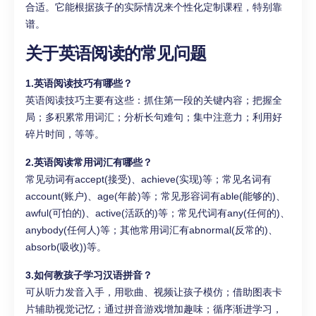
合适。它能根据孩子的实际情况来个性化定制课程，特别靠
谱。
关于英语阅读的常见问题
1.英语阅读技巧有哪些？
英语阅读技巧主要有这些：抓住第一段的关键内容；把握全
局；多积累常用词汇；分析长句难句；集中注意力；利用好
碎片时间，等等。
2.英语阅读常用词汇有哪些？
常见动词有accept(接受)、achieve(实现)等；常见名词有
account(账户)、age(年龄)等；常见形容词有able(能够的)、
awful(可怕的)、active(活跃的)等；常见代词有any(任何的)、
anybody(任何人)等；其他常用词汇有abnormal(反常的)、
absorb(吸收))等。
3.如何教孩子学习汉语拼音？
可从听力发音入手，用歌曲、视频让孩子模仿；借助图表卡
片辅助视觉记忆；通过拼音游戏增加趣味；循序渐进学习，