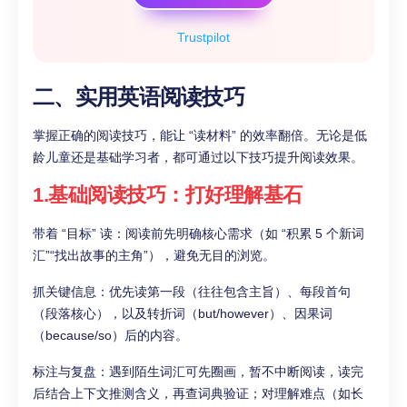
Trustpilot
二、实用英语阅读技巧
掌握正确的阅读技巧，能让 “读材料” 的效率翻倍。无论是低
龄儿童还是基础学习者，都可通过以下技巧提升阅读效果。
1.基础阅读技巧：打好理解基石​
带着 “目标” 读：阅读前先明确核心需求（如 “积累 5 个新词
汇”“找出故事的主角”），避免无目的浏览。​
抓关键信息：优先读第一段（往往包含主旨）、每段首句
（段落核心），以及转折词（but/however）、因果词
（because/so）后的内容。​
标注与复盘：遇到陌生词汇可先圈画，暂不中断阅读，读完
后结合上下文推测含义，再查词典验证；对理解难点（如长