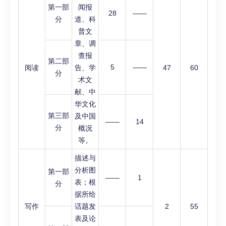
第一部
闻报
28
——
分
道、科
普文
章、调
查报
第二部
5
——
阅读
告、学
47
60
分
术文
献、中
华文化
第三部
及中国
——
14
分
概况
等。
描述与
分析图
第一部
——
1
表；根
分
据所给
写作
话题发
2
55
表及论