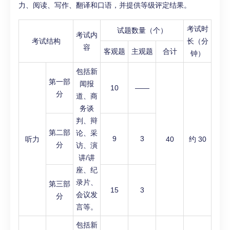
力、阅读、写作、翻译和口语，并提供等级评定结果。
考试时
试题数量（个）
考试内
考试结构
长（分
容
客观题
主观题
合计
钟）
包括新
第一部
闻报
10
——
分
道、商
务谈
判、辩
第二部
论、采
9
3
听力
40
约 30
分
访、演
讲/讲
座、纪
录片、
第三部
15
3
会议发
分
言等。
包括新