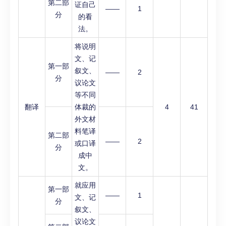
第二部
证自己
——
1
分
的看
法。
将说明
文、记
第一部
叙文、
——
2
分
议论文
等不同
翻译
体裁的
4
41
外文材
料笔译
第二部
——
2
或口译
分
成中
文。
就应用
第一部
——
1
文、记
分
叙文、
议论文