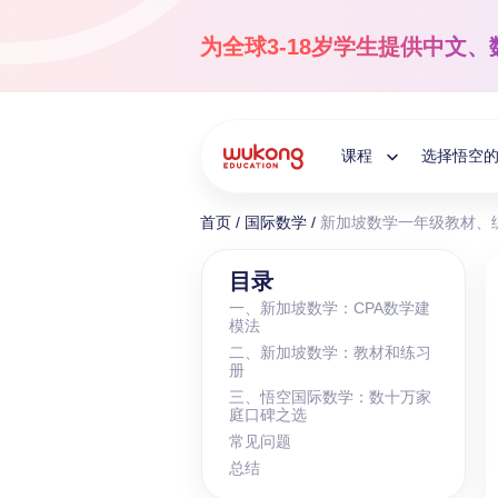
Skip
to
为全球3-18岁学生提供
中文、
content
课程
选择悟空
Toggle
首页
/
国际数学
/
新加坡数学一年级教材、
Child
国际中文
目录
一、新加坡数学：CPA数学建
3-18岁
模法
Menu
让孩子爱上中文！
二、新加坡数学：教材和练习
册
三、悟空国际数学：数十万家
庭口碑之选
常见问题
总结