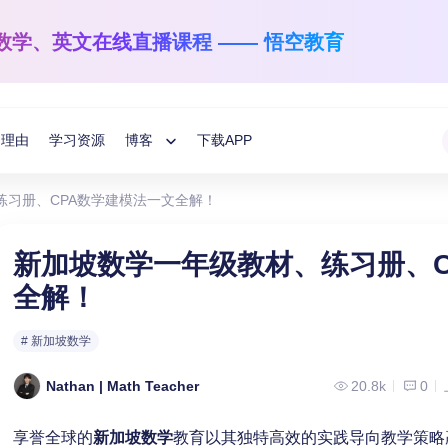
数学、英文
在线直播课程 —— 悟空教育
的理由
学习资源
博客
下载APP
Toggle
练习册、CPA数学建模法一文全解！
Child
悟空学习方法分享
国际数学
英文阅读与写作
新加坡数学一年级教材、练习册、C
1-12年级
学龄前-6年级
教育指南
全解！
Menu
让数学之光照亮每一个孩子！
让孩子解码语言的
悟空分享
# 新加坡数学
Nathan | Math Teacher
20.8k
0
享誉全球的
新加坡数学
教育以其独特高效的实践导向教学策略