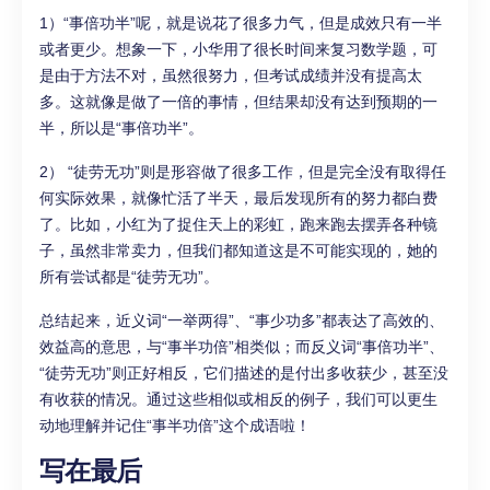
1）“事倍功半”呢，就是说花了很多力气，但是成效只有一半
或者更少。想象一下，小华用了很长时间来复习数学题，可
是由于方法不对，虽然很努力，但考试成绩并没有提高太
多。这就像是做了一倍的事情，但结果却没有达到预期的一
半，所以是“事倍功半”。
2） “徒劳无功”则是形容做了很多工作，但是完全没有取得任
何实际效果，就像忙活了半天，最后发现所有的努力都白费
了。比如，小红为了捉住天上的彩虹，跑来跑去摆弄各种镜
子，虽然非常卖力，但我们都知道这是不可能实现的，她的
所有尝试都是“徒劳无功”。
总结起来，近义词“一举两得”、“事少功多”都表达了高效的、
效益高的意思，与“事半功倍”相类似；而反义词“事倍功半”、
“徒劳无功”则正好相反，它们描述的是付出多收获少，甚至没
有收获的情况。通过这些相似或相反的例子，我们可以更生
动地理解并记住“事半功倍”这个成语啦！
写在最后