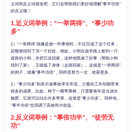
义词和反义词朋友吧，它们会帮助我们更好地理解“事半功倍”
的含义哦！
1.
近义词举例：“一举两得”、“事少功
多”
1）“一举两得”就像是做一件事情时，不仅完成了这个任务，
还顺便得到了另一个好处。例如，小明在放学路上捡到一只
迷路的小狗，并把它送回家，这样他既做了好事（帮助小狗
找到了家），又锻炼了身体（走路回家）。这就是“一举两得”
的例子，就像“事半功倍”，同样是努力一次，收获更多。
2）“事少功多”则表示做事效率非常高，少量的工作却能带来
很多的成果。比如，种下一棵苹果树，只需要每年适当浇水
施肥，它就可以结出许多苹果，这便是“事少功多”。同样地，
“事半功倍”也强调了高效和大收益。
2.
反义词举例：“事倍功半”、“徒劳无
功”