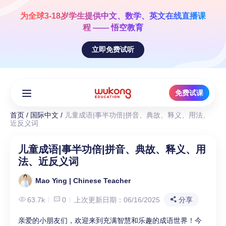
Skip
to
为全球3-18岁学生提供
中文、数学、英文
在线直播课
content
程 —— 悟空教育
立即免费试听
免费试课
首页
/
国际中文
/
儿童成语|事半功倍|拼音、典故、释义、用法、
近反义词
儿童成语|事半功倍|拼音、典故、释义、用
法、近反义词
Mao Ying | Chinese Teacher
63.7k
0
上次更新日期：06/16/2025
分享
亲爱的小朋友们，欢迎来到充满智慧和乐趣的成语世界！今