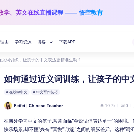
数学、英文
在线直播课程 —— 悟空教育
的理由
学习资源
博客
下载APP
Toggle
近义词训练，让孩子的中文表达更精准生动？
Child
悟空学习方法分享
国际数学
英文阅读与写作
如何通过近义词训练，让孩子的中
1-12年级
学龄前-6年级
教育指南
Menu
# 在线学中文
# 中文写作技巧
让数学之光照亮每一个孩子！
让孩子解码语言的
悟空分享
Feifei | Chinese Teacher
10.7k
0
在海外学习中文的孩子,常常面临”会说话但表达单一”的困境。
快乐场景,却不懂”兴奋””喜悦””欣慰”之间的细腻差异。这种”