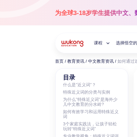
Skip
to
为全球3-18岁学生提供
中文、
content
课程
选择悟空
Toggle
首页
/
教育资讯
/
中文教育资讯
/
如何通过
Child
国际中文
目录
什么是”近义词”？
3-18岁
特殊近义词的分类与实例
Menu
让孩子爱上中文！
为什么”特殊近义词”是海外少
儿中文教育的分水岭?
如何有效学习和运用特殊近义
词
3个家庭实践法，让孩子轻松
玩转“特殊近义词”
专业教学视角：特殊近义词训