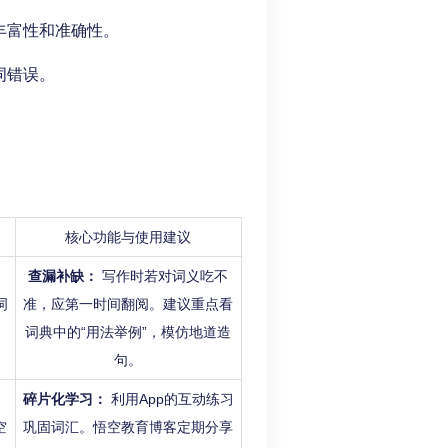
丰富性和准确性。
词错误。
核心功能与使用建议
查漏补缺：
写作时若对词义吃不
词
准，应第一时间翻阅。建议重点看
词典中的“用法举例”，模仿地道造
句。
碎片化学习：
利用App的互动练习
空
巩固词汇。悟空教育博客定期分享