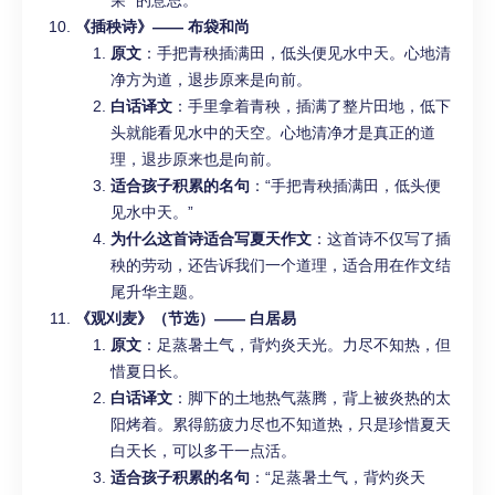
荣” 的意思。
《插秧诗》—— 布袋和尚
原文
：手把青秧插满田，低头便见水中天。心地清
净方为道，退步原来是向前。
白话译文
：手里拿着青秧，插满了整片田地，低下
头就能看见水中的天空。心地清净才是真正的道
理，退步原来也是向前。
适合孩子积累的名句
：“手把青秧插满田，低头便
见水中天。”
为什么这首诗适合写夏天作文
：这首诗不仅写了插
秧的劳动，还告诉我们一个道理，适合用在作文结
尾升华主题。
《观刈麦》（节选）—— 白居易
原文
：足蒸暑土气，背灼炎天光。力尽不知热，但
惜夏日长。
白话译文
：脚下的土地热气蒸腾，背上被炎热的太
阳烤着。累得筋疲力尽也不知道热，只是珍惜夏天
白天长，可以多干一点活。
适合孩子积累的名句
：“足蒸暑土气，背灼炎天