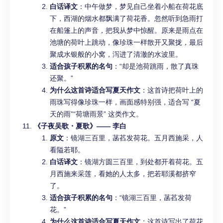
白话译文
：中午做梦，梦见自己坐着小船在荷花底
下，西湖的烟水都飘满了荷花香。忽然听到急雨打
在船篷上的声音，把我从梦中惊醒。原来是雨点在
池塘的荷叶上跳动，像珍珠一样散开又聚拢，最后
聚成水银般的小窝，泻进了清澈的水波里。
适合孩子积累的名句
：“却是池荷跳雨，散了真珠
还聚。”
为什么这首诗适合写夏天作文
：这首诗把荷叶上的
雨珠写得像珍珠一样，画面感特别强，适合写 “夏
天的雨”“荷塘雨景” 这类作文。
《子夜吴歌・夏歌》—— 李白
原文
：镜湖三百里，菡萏发荷花。五月西施采，人
看隘若耶。
白话译文
：镜湖方圆三百里，到处都开着荷花。五
月西施来采莲，看她的人太多，把若耶溪都挤窄
了。
适合孩子积累的名句
：“镜湖三百里，菡萏发荷
花。”
为什么这首诗适合写夏天作文
：这首诗写出了荷花