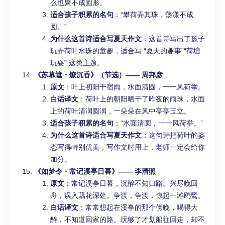
么也聚不成圆形。
适合孩子积累的名句
：“攀荷弄其珠，荡漾不成
圆。”
为什么这首诗适合写夏天作文
：这首诗写出了孩子
玩弄荷叶水珠的童趣，适合写 “夏天的趣事”“荷塘
玩耍” 这类主题。
《苏幕遮・燎沉香》（节选）—— 周邦彦
原文
：叶上初阳干宿雨，水面清圆，一一风荷举。
白话译文
：荷叶上的朝阳晒干了昨夜的雨珠，水面
上的荷叶清润圆润，一朵朵在风中亭亭玉立。
适合孩子积累的名句
：“水面清圆，一一风荷举。”
为什么这首诗适合写夏天作文
：这句诗把荷叶的姿
态写得特别优美，写作文时用上，老师一定会给你
加分。
《如梦令・常记溪亭日暮》—— 李清照
原文
：常记溪亭日暮，沉醉不知归路。兴尽晚回
舟，误入藕花深处。争渡，争渡，惊起一滩鸥鹭。
白话译文
：常常想起在溪亭的那个傍晚，喝得大
醉，不知道回家的路。玩够了才划船往回走，却不