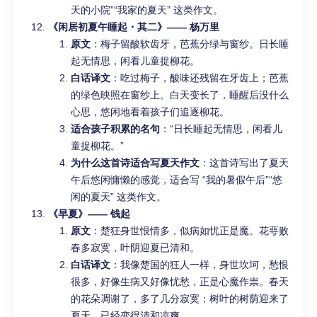
天的小院”“我家的夏天” 这类作文。
《闲居初夏午睡起・其二》—— 杨万里
原文
：梅子留酸软齿牙，芭蕉分绿与窗纱。日长睡
起无情思，闲看儿童捉柳花。
白话译文
：吃过梅子，酸味还残留在牙齿上；芭蕉
的绿色映照在窗纱上。白天变长了，睡醒后没什么
心思，悠闲地看着孩子们追逐柳花。
适合孩子积累的名句
：“日长睡起无情思，闲看儿
童捉柳花。”
为什么这首诗适合写夏天作文
：这首诗写出了夏天
午后悠闲慵懒的感觉，适合写 “我的暑假午后”“悠
闲的夏天” 这类作文。
《早夏》—— 钱起
原文
：楚狂身世恨情多，似病如忧正是魔。花萼败
春多寂寞，叶阴迎夏已清和。
白话译文
：我像楚国的狂人一样，身世坎坷，愁恨
很多，好像生病又好像忧愁，正是心魔作祟。春天
的花朵凋谢了，多了几分寂寞；树叶的树荫迎来了
夏天，已经变得清和凉爽。