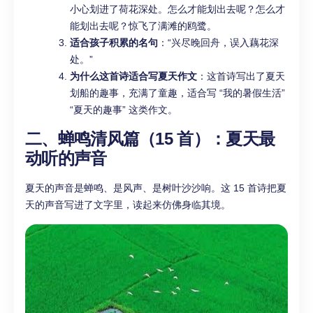
小心划进了荷花深处。怎么才能划出去呢？怎么才
能划出去呢？惊飞了满滩的鸥鹭。
适合孩子积累的名句
：“兴尽晚回舟，误入藕花深
处。”
为什么这首诗适合写夏天作文
：这首诗写出了夏天
划船的趣事，充满了童趣，适合写 “我的暑假生活”
“夏天的趣事” 这类作文。
二、蝉鸣清风篇（15 首）：夏天最
动听的声音
夏天的声音是蝉鸣、是风声、是树叶沙沙响。这 15 首诗把夏
天的声音写进了文字里，读起来仿佛身临其境。