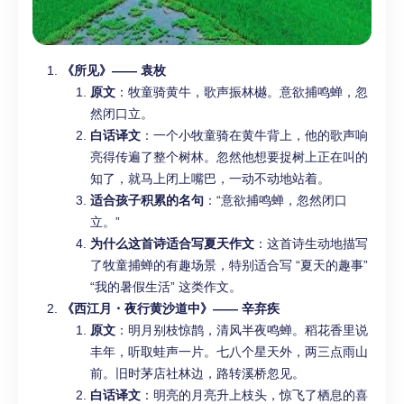
《所见》—— 袁枚
原文
：牧童骑黄牛，歌声振林樾。意欲捕鸣蝉，忽
然闭口立。
白话译文
：一个小牧童骑在黄牛背上，他的歌声响
亮得传遍了整个树林。忽然他想要捉树上正在叫的
知了，就马上闭上嘴巴，一动不动地站着。
适合孩子积累的名句
：“意欲捕鸣蝉，忽然闭口
立。”
为什么这首诗适合写夏天作文
：这首诗生动地描写
了牧童捕蝉的有趣场景，特别适合写 “夏天的趣事”
“我的暑假生活” 这类作文。
《西江月・夜行黄沙道中》—— 辛弃疾
原文
：明月别枝惊鹊，清风半夜鸣蝉。稻花香里说
丰年，听取蛙声一片。七八个星天外，两三点雨山
前。旧时茅店社林边，路转溪桥忽见。
白话译文
：明亮的月亮升上枝头，惊飞了栖息的喜