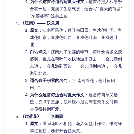
为什么这首诗适合写夏天作文
：这首诗把人和景融
合在一起，充满了生活气息，适合写 “夏天的荷塘”
“采莲趣事” 这类主题。
《江南》—— 汉乐府
原文
：江南可采莲，莲叶何田田。鱼戏莲叶间。鱼
戏莲叶东，鱼戏莲叶西，鱼戏莲叶南，鱼戏莲叶
北。
白话译文
：江南到了采莲的季节，荷叶长得多么茂
盛啊。鱼儿在荷叶间欢快地游来游去，一会儿游到
东边，一会儿游到西边，一会儿游到南边，一会儿
游到北边。
适合孩子积累的名句
：“江南可采莲，莲叶何田
田。”
为什么这首诗适合写夏天作文
：这首诗简单又活
泼，充满了童趣，低年级小朋友写夏天作文时用，
会显得特别可爱。
《赠荷花》—— 李商隐
原文
：世间花叶不相伦，花入金盆叶作尘。惟有绿
荷红菡萏，卷舒开合任天真。