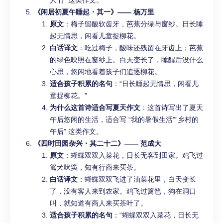
人们” 这类作文。
《闲居初夏午睡起・其一》—— 杨万里
原文
：梅子留酸软齿牙，芭蕉分绿与窗纱。日长睡
起无情思，闲看儿童捉柳花。
白话译文
：吃过梅子，酸味还残留在牙齿上；芭蕉
的绿色映照在窗纱上。白天变长了，睡醒后没什么
心思，悠闲地看着孩子们追逐柳花。
适合孩子积累的名句
：“日长睡起无情思，闲看儿
童捉柳花。”
为什么这首诗适合写夏天作文
：这首诗写出了夏天
午后悠闲的生活，适合写 “我的暑假生活”“乡村的
午后” 这类作文。
《四时田园杂兴・其二十二》—— 范成大
原文
：蝴蝶双双入菜花，日长无客到田家。鸡飞过
篱犬吠窦，知有行商来买茶。
白话译文
：蝴蝶双双飞进了油菜花里，白天变长
了，没有客人来到农家。鸡飞过篱笆，狗在洞口
叫，就知道有商人来买茶叶了。
适合孩子积累的名句
：“蝴蝶双双入菜花，日长无