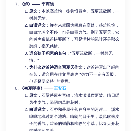
《蝉》—— 李商隐
原文
：本以高难饱，徒劳恨费声。五更疏欲断，一
树碧无情。
白话译文
：蝉本来就因为栖息在高处，很难吃饱，
白白地叫个不停，也是白费力气。到了五更天，它
的叫声稀疏得快要断了，可是满树的绿叶还是那么
碧绿，毫无感情。
适合孩子积累的名句
：“五更疏欲断，一树碧无
情。”
为什么这首诗适合写夏天作文
：这首诗写出了蝉的
辛苦，适合用在作文里表达 “努力不一定有回报，
但还是要坚持” 的意思。
《初夏即事》——
王安石
原文
：石梁茅屋有弯碕，流水溅溅度两陂。晴日暖
风生麦气，绿阴幽草胜花时。
白话译文
：石桥和茅屋坐落在弯曲的河岸上，溪水
哗哗地流过两个池塘。晴朗的日子里，暖风吹来麦
子的香气，碧绿的树荫和幽静的小草，比春天开花
的时候还要美。