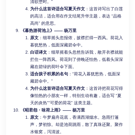
清欲堕时。”
为什么这首诗适合写夏天作文
：这首诗写出了白莲
的高洁，适合用在作文结尾升华主题，表达 “品格
高尚” 的意思。
《暮热游荷池上》—— 杨万里
原文
：细草摇头忽报侬，披襟拦得一西风。荷花入
暮犹愁热，低面深藏碧伞中。
白话译文
：细草摇着头忽然告诉我，敞开衣襟就能
拦住一阵西风。荷花到了傍晚还怕热，低着头深深
藏在碧绿的荷叶伞下面。
适合孩子积累的名句
：“荷花入暮犹愁热，低面深
藏碧伞中。”
为什么这首诗适合写夏天作文
：这首诗把荷花写得
像怕热的小朋友一样，特别生动有趣，适合写 “夏
天的炎热”“可爱的荷花” 这类主题。
《昭君怨・咏荷上雨》—— 杨万里
原文
：午梦扁舟花底，香满西湖烟水。急雨打篷
声，梦初惊。却是池荷跳雨，散了真珠还聚。聚作
水银窝，泻清波。