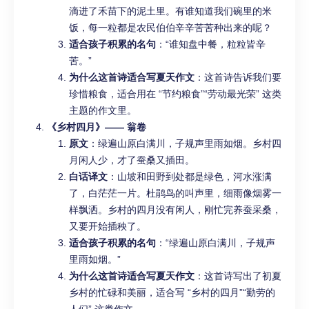
滴进了禾苗下的泥土里。有谁知道我们碗里的米
饭，每一粒都是农民伯伯辛辛苦苦种出来的呢？
适合孩子积累的名句
：“谁知盘中餐，粒粒皆辛
苦。”
为什么这首诗适合写夏天作文
：这首诗告诉我们要
珍惜粮食，适合用在 “节约粮食”“劳动最光荣” 这类
主题的作文里。
《乡村四月》—— 翁卷
原文
：绿遍山原白满川，子规声里雨如烟。乡村四
月闲人少，才了蚕桑又插田。
白话译文
：山坡和田野到处都是绿色，河水涨满
了，白茫茫一片。杜鹃鸟的叫声里，细雨像烟雾一
样飘洒。乡村的四月没有闲人，刚忙完养蚕采桑，
又要开始插秧了。
适合孩子积累的名句
：“绿遍山原白满川，子规声
里雨如烟。”
为什么这首诗适合写夏天作文
：这首诗写出了初夏
乡村的忙碌和美丽，适合写 “乡村的四月”“勤劳的