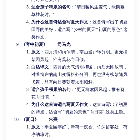
适合孩子积累的名句
：“晴日暖风生麦气，绿阴幽
草胜花时。”
为什么这首诗适合写夏天作文
：这首诗写出了初夏
田野的美好，适合写 “乡村的夏天”“初夏的景色” 这
类作文。
《客中初夏》—— 司马光
原文
：四月清和雨乍晴，南山当户转分明。更无柳
絮因风起，惟有葵花向日倾。
白话译文
：四月的天气清明和暖，雨后天刚放晴，
对着窗户的南山变得格外分明。再也没有柳絮随风
飞舞，只有向日葵朝着太阳倾斜。
适合孩子积累的名句
：“更无柳絮因风起，惟有葵
花向日倾。”
为什么这首诗适合写夏天作文
：这首诗写出了初夏
的特点，适合写 “初夏的景色”“向日葵” 这类主题。
《夏日》—— 朱熹
原文
：季夏园亭好，新荷一夜香。竹深留客处，荷
净纳凉时。