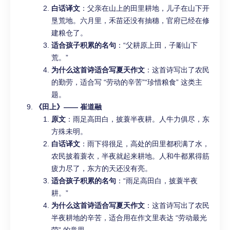
白话译文
：父亲在山上的田里耕地，儿子在山下开
垦荒地。六月里，禾苗还没有抽穗，官府已经在修
建粮仓了。
适合孩子积累的名句
：“父耕原上田，子劚山下
荒。”
为什么这首诗适合写夏天作文
：这首诗写出了农民
的勤劳，适合写 “劳动的辛苦”“珍惜粮食” 这类主
题。
《田上》—— 崔道融
原文
：雨足高田白，披蓑半夜耕。人牛力俱尽，东
方殊未明。
白话译文
：雨下得很足，高处的田里都积满了水，
农民披着蓑衣，半夜就起来耕地。人和牛都累得筋
疲力尽了，东方的天还没有亮。
适合孩子积累的名句
：“雨足高田白，披蓑半夜
耕。”
为什么这首诗适合写夏天作文
：这首诗写出了农民
半夜耕地的辛苦，适合用在作文里表达 “劳动最光