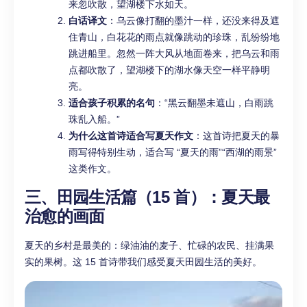
来忽吹散，望湖楼下水如天。
白话译文
：乌云像打翻的墨汁一样，还没来得及遮
住青山，白花花的雨点就像跳动的珍珠，乱纷纷地
跳进船里。忽然一阵大风从地面卷来，把乌云和雨
点都吹散了，望湖楼下的湖水像天空一样平静明
亮。
适合孩子积累的名句
：“黑云翻墨未遮山，白雨跳
珠乱入船。”
为什么这首诗适合写夏天作文
：这首诗把夏天的暴
雨写得特别生动，适合写 “夏天的雨”“西湖的雨景”
这类作文。
三、田园生活篇（15 首）：夏天最
治愈的画面
夏天的乡村是最美的：绿油油的麦子、忙碌的农民、挂满果
实的果树。这 15 首诗带我们感受夏天田园生活的美好。