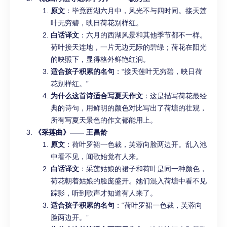
原文
：毕竟西湖六月中，风光不与四时同。接天莲
叶无穷碧，映日荷花别样红。
白话译文
：六月的西湖风景和其他季节都不一样。
荷叶接天连地，一片无边无际的碧绿；荷花在阳光
的映照下，显得格外鲜艳红润。
适合孩子积累的名句
：“接天莲叶无穷碧，映日荷
花别样红。”
为什么这首诗适合写夏天作文
：这是描写荷花最经
典的诗句，用鲜明的颜色对比写出了荷塘的壮观，
所有写夏天景色的作文都能用上。
《采莲曲》—— 王昌龄
原文
：荷叶罗裙一色裁，芙蓉向脸两边开。乱入池
中看不见，闻歌始觉有人来。
白话译文
：采莲姑娘的裙子和荷叶是同一种颜色，
荷花朝着姑娘的脸庞盛开。她们混入荷塘中看不见
踪影，听到歌声才知道有人来了。
适合孩子积累的名句
：“荷叶罗裙一色裁，芙蓉向
脸两边开。”