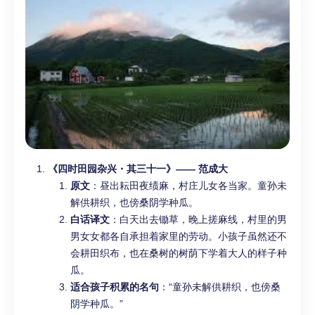
《四时田园杂兴・其三十一》—— 范成大
原文
：昼出耘田夜绩麻，村庄儿女各当家。童孙未
解供耕织，也傍桑阴学种瓜。
白话译文
：白天出去锄草，晚上搓麻线，村里的男
男女女都各自承担着家里的劳动。小孩子虽然还不
会耕田织布，也在桑树的树荫下学着大人的样子种
瓜。
适合孩子积累的名句
：“童孙未解供耕织，也傍桑
阴学种瓜。”