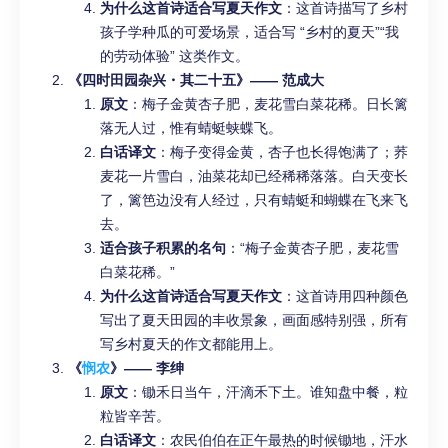
为什么这首诗适合写夏天作文
：这首诗描写了乡村
孩子学种瓜的可爱场景，适合写 “乡村的夏天”“我
的劳动体验” 这类作文。
《四时田园杂兴・其二十五》—— 范成大
原文
：梅子金黄杏子肥，麦花雪白菜花稀。日长篱
落无人过，惟有蜻蜓蛱蝶飞。
白话译文
：梅子变得金黄，杏子也长得饱满了；荞
麦花一片雪白，油菜花却已经稀稀落落。白天变长
了，篱笆边没有人经过，只有蜻蜓和蝴蝶在飞来飞
去。
适合孩子积累的名句
：“梅子金黄杏子肥，麦花雪
白菜花稀。”
为什么这首诗适合写夏天作文
：这首诗用四种颜色
写出了夏天田园的丰收景象，画面感特别强，所有
写乡村夏天的作文都能用上。
《
悯农
》—— 李绅
原文
：锄禾日当午，汗滴禾下土。谁知盘中餐，粒
粒皆辛苦。
白话译文
：农民伯伯在正午最热的时候锄地，汗水