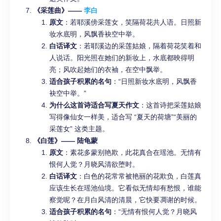
《采莲曲》——
李白
原文
：若耶溪傍采莲女，笑隔荷花共人语。日照新
妆水底明，风飘香袂空中举。
白话译文
：若耶溪边的采莲姑娘，隔着荷花笑着和
人说话。阳光照在她们的新妆上，水底都映得明
亮；风吹起她们的衣袖，在空中飘举。
适合孩子积累的名句
：“日照新妆水底明，风飘香
袂空中举。”
为什么这首诗适合写夏天作文
：这首诗把采莲姑娘
写得像仙女一样美，适合写 “夏天的荷塘”“美丽的
采莲女” 这类主题。
《白莲》—— 陆龟蒙
原文
：素花多蒙别艳欺，此花真合在瑶池。无情有
恨何人觉？月晓风清欲堕时。
白话译文
：白色的花常常被艳丽的花欺负，白莲真
应该生长在瑶池仙境。它看似无情却有愁恨，谁能
察觉呢？在月白风清的清晨，它快要凋谢的时候。
适合孩子积累的名句
：“无情有恨何人觉？月晓风