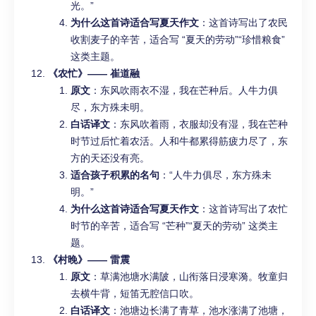
光。”
为什么这首诗适合写夏天作文
：这首诗写出了农民
收割麦子的辛苦，适合写 “夏天的劳动”“珍惜粮食”
这类主题。
《农忙》—— 崔道融
原文
：东风吹雨衣不湿，我在芒种后。人牛力俱
尽，东方殊未明。
白话译文
：东风吹着雨，衣服却没有湿，我在芒种
时节过后忙着农活。人和牛都累得筋疲力尽了，东
方的天还没有亮。
适合孩子积累的名句
：“人牛力俱尽，东方殊未
明。”
为什么这首诗适合写夏天作文
：这首诗写出了农忙
时节的辛苦，适合写 “芒种”“夏天的劳动” 这类主
题。
《村晚》—— 雷震
原文
：草满池塘水满陂，山衔落日浸寒漪。牧童归
去横牛背，短笛无腔信口吹。
白话译文
：池塘边长满了青草，池水涨满了池塘，