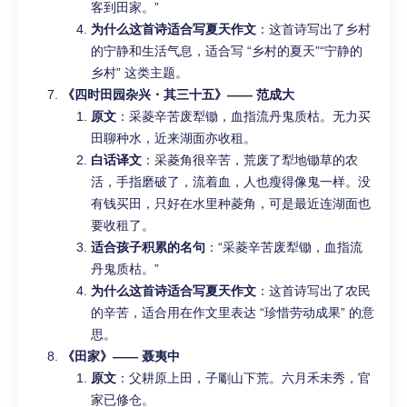
客到田家。”
为什么这首诗适合写夏天作文
：这首诗写出了乡村
的宁静和生活气息，适合写 “乡村的夏天”“宁静的
乡村” 这类主题。
《四时田园杂兴・其三十五》—— 范成大
原文
：采菱辛苦废犁锄，血指流丹鬼质枯。无力买
田聊种水，近来湖面亦收租。
白话译文
：采菱角很辛苦，荒废了犁地锄草的农
活，手指磨破了，流着血，人也瘦得像鬼一样。没
有钱买田，只好在水里种菱角，可是最近连湖面也
要收租了。
适合孩子积累的名句
：“采菱辛苦废犁锄，血指流
丹鬼质枯。”
为什么这首诗适合写夏天作文
：这首诗写出了农民
的辛苦，适合用在作文里表达 “珍惜劳动成果” 的意
思。
《田家》—— 聂夷中
原文
：父耕原上田，子劚山下荒。六月禾未秀，官
家已修仓。