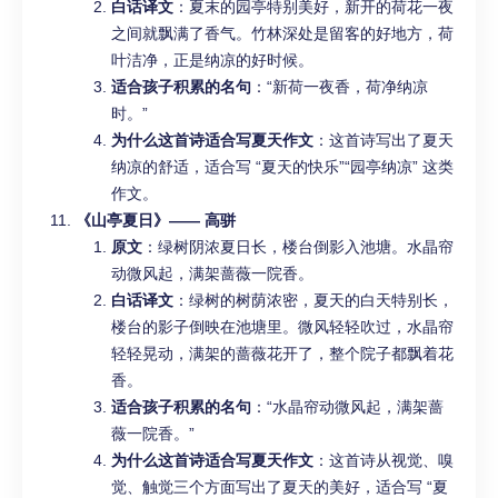
白话译文
：夏末的园亭特别美好，新开的荷花一夜
之间就飘满了香气。竹林深处是留客的好地方，荷
叶洁净，正是纳凉的好时候。
适合孩子积累的名句
：“新荷一夜香，荷净纳凉
时。”
为什么这首诗适合写夏天作文
：这首诗写出了夏天
纳凉的舒适，适合写 “夏天的快乐”“园亭纳凉” 这类
作文。
《山亭夏日》—— 高骈
原文
：绿树阴浓夏日长，楼台倒影入池塘。水晶帘
动微风起，满架蔷薇一院香。
白话译文
：绿树的树荫浓密，夏天的白天特别长，
楼台的影子倒映在池塘里。微风轻轻吹过，水晶帘
轻轻晃动，满架的蔷薇花开了，整个院子都飘着花
香。
适合孩子积累的名句
：“水晶帘动微风起，满架蔷
薇一院香。”
为什么这首诗适合写夏天作文
：这首诗从视觉、嗅
觉、触觉三个方面写出了夏天的美好，适合写 “夏