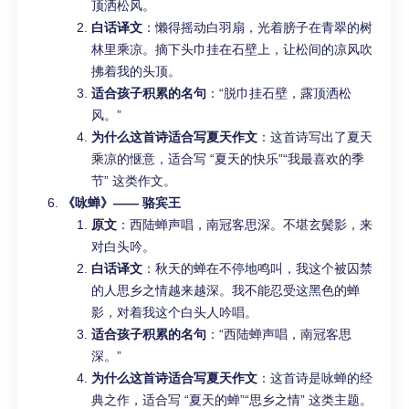
顶洒松风。
白话译文
：懒得摇动白羽扇，光着膀子在青翠的树
林里乘凉。摘下头巾挂在石壁上，让松间的凉风吹
拂着我的头顶。
适合孩子积累的名句
：“脱巾挂石壁，露顶洒松
风。”
为什么这首诗适合写夏天作文
：这首诗写出了夏天
乘凉的惬意，适合写 “夏天的快乐”“我最喜欢的季
节” 这类作文。
《咏蝉》—— 骆宾王
原文
：西陆蝉声唱，南冠客思深。不堪玄鬓影，来
对白头吟。
白话译文
：秋天的蝉在不停地鸣叫，我这个被囚禁
的人思乡之情越来越深。我不能忍受这黑色的蝉
影，对着我这个白头人吟唱。
适合孩子积累的名句
：“西陆蝉声唱，南冠客思
深。”
为什么这首诗适合写夏天作文
：这首诗是咏蝉的经
典之作，适合写 “夏天的蝉”“思乡之情” 这类主题。