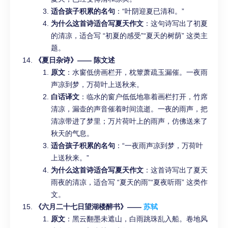
适合孩子积累的名句
：“叶阴迎夏已清和。”
为什么这首诗适合写夏天作文
：这句诗写出了初夏
的清凉，适合写 “初夏的感受”“夏天的树荫” 这类主
题。
《夏日杂诗》—— 陈文述
原文
：水窗低傍画栏开，枕簟萧疏玉漏催。一夜雨
声凉到梦，万荷叶上送秋来。
白话译文
：临水的窗户低低地靠着画栏打开，竹席
清凉，漏壶的声音催着时间流逝。一夜的雨声，把
清凉带进了梦里；万片荷叶上的雨声，仿佛送来了
秋天的气息。
适合孩子积累的名句
：“一夜雨声凉到梦，万荷叶
上送秋来。”
为什么这首诗适合写夏天作文
：这首诗写出了夏天
雨夜的清凉，适合写 “夏天的雨”“夏夜听雨” 这类作
文。
《六月二十七日望湖楼醉书》——
苏轼
原文
：黑云翻墨未遮山，白雨跳珠乱入船。卷地风