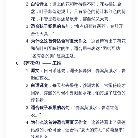
白话译文
：世上的花和叶待遇不同，花被插进金
盆，叶子却落进泥土。只有绿色的荷叶和红色的荷
花，不管是卷起还是展开，都自然又天真。
适合孩子积累的名句
：“惟有绿荷红菡萏，卷舒开
合任天真。”
为什么这首诗适合写夏天作文
：这首诗写出了荷花
和荷叶相互映衬的美，适合用来表达 “团结互助”
“各有各的美” 这类主题。
《莲花坞》—— 王维
原文
：日日采莲去，洲长多暮归。弄篙莫溅水，畏
湿红莲衣。
白话译文
：每天都去采莲，沙洲太长，常常傍晚才
回家。撑船的时候不要溅起水花，怕打湿了红色的
莲花裙。
适合孩子积累的名句
：“弄篙莫溅水，畏湿红莲
衣。”
为什么这首诗适合写夏天作文
：这首诗写出了采莲
姑娘的小心可爱，适合写 “夏天的劳动”“荷塘趣事”
这类作文。