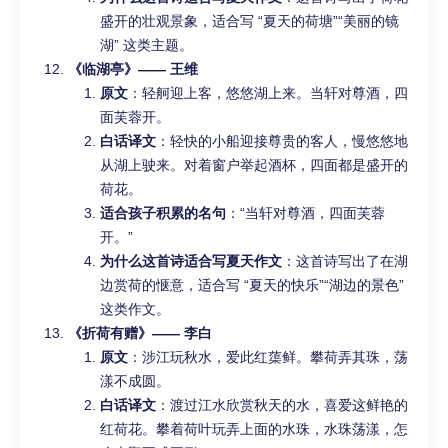
盛开的壮观景象，适合写 “夏天的荷塘”“美丽的镜
湖” 这类主题。
《临湖亭》—— 王维
原文
：轻舸迎上客，悠悠湖上来。当轩对尊酒，四
面芙蓉开。
白话译文
：轻快的小船迎接尊贵的客人，慢悠悠地
从湖上驶来。对着窗户举起酒杯，四面都是盛开的
荷花。
适合孩子积累的名句
：“当轩对尊酒，四面芙蓉
开。”
为什么这首诗适合写夏天作文
：这首诗写出了在湖
边赏荷的惬意，适合写 “夏天的快乐”“湖边的景色”
这类作文。
《折荷有赠》—— 李白
原文
：涉江玩秋水，爱此红蕖鲜。攀荷弄其珠，荡
漾不成圆。
白话译文
：渡过江水欣赏秋天的水，喜爱这鲜艳的
红荷花。攀着荷叶玩弄上面的水珠，水珠荡漾，怎