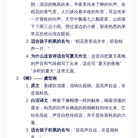
鹊；清凉的晚风吹来，半夜里传来了蝉的叫声。在
稻花的香气里，人们谈论着丰收的年景，耳边传来
一片青蛙的叫声。天空中飘着七八颗星星，山前落
下了两三点小雨。拐过溪边的小桥，那座熟悉的茅
草店忽然出现在眼前。
适合孩子积累的名句
：“稻花香里说丰年，听取蛙
声一片。”
为什么这首诗适合写夏天作文
：这首诗把夏天夜晚
的声音和气味都写了出来，适合写 “夏天的夜晚”
“乡村的夏天” 这类主题。
《蝉》—— 虞世南
原文
：垂緌饮清露，流响出疏桐。居高声自远，非
是藉秋风。
白话译文
：蝉垂下像帽缨一样的触角，喝着清澈的
露水，响亮的叫声从稀疏的梧桐树枝间传出来。它
站在高处，声音自然传得远，并不是依靠秋风的力
量。
适合孩子积累的名句
：“居高声自远，非是藉秋
风。”