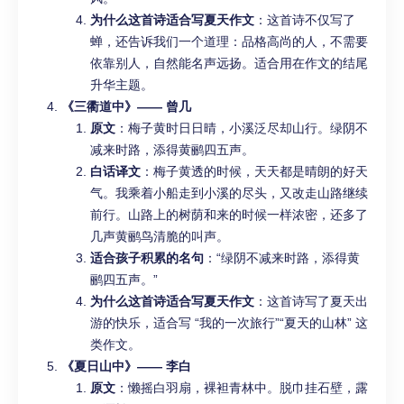
为什么这首诗适合写夏天作文
：这首诗不仅写了
蝉，还告诉我们一个道理：品格高尚的人，不需要
依靠别人，自然能名声远扬。适合用在作文的结尾
升华主题。
《三衢道中》—— 曾几
原文
：梅子黄时日日晴，小溪泛尽却山行。绿阴不
减来时路，添得黄鹂四五声。
白话译文
：梅子黄透的时候，天天都是晴朗的好天
气。我乘着小船走到小溪的尽头，又改走山路继续
前行。山路上的树荫和来的时候一样浓密，还多了
几声黄鹂鸟清脆的叫声。
适合孩子积累的名句
：“绿阴不减来时路，添得黄
鹂四五声。”
为什么这首诗适合写夏天作文
：这首诗写了夏天出
游的快乐，适合写 “我的一次旅行”“夏天的山林” 这
类作文。
《夏日山中》—— 李白
原文
：懒摇白羽扇，裸袒青林中。脱巾挂石壁，露