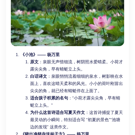
《小池》—— 杨万里
原文
：泉眼无声惜细流，树阴照水爱晴柔。小荷才
露尖尖角，早有蜻蜓立上头。
白话译文
：泉眼悄悄流着细细的泉水，树影映在水
面上，喜欢这晴天柔和的风光。小小的荷叶刚冒出
尖尖的角，就已经有蜻蜓停在上面了。
适合孩子积累的名句
：“小荷才露尖尖角，早有蜻
蜓立上头。”
为什么这首诗适合写夏天作文
：这首诗捕捉了夏天
最灵动的小瞬间，特别适合写 “初夏的景色”“池塘
边的发现” 这类作文。
《晓出净慈寺送林子方》—— 杨万里