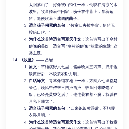
太阳落山了，好像被山衔住一样，倒映在清凉的水
波里。牧童骑着牛回家，横坐在牛背上，拿着短
笛，随便吹着不成调的曲子。
适合孩子积累的名句
：“牧童归去横牛背，短笛无
腔信口吹。”
为什么这首诗适合写夏天作文
：这首诗写出了乡村
傍晚的美好，适合写 “乡村的傍晚”“牧童的生活” 这
类主题。
《牧童》—— 吕岩
原文
：草铺横野六七里，笛弄晚风三四声。归来饱
饭黄昏后，不脱蓑衣卧月明。
白话译文
：青草像铺在地上一样，方圆六七里都是
绿色，晚风中传来三四声笛声。牧童回来吃饱了
饭，已经是黄昏之后了，他连蓑衣都不脱，就躺在
月光下睡觉了。
适合孩子积累的名句
：“归来饱饭黄昏后，不脱蓑
衣卧月明。”
为什么这首诗适合写夏天作文
：这首诗写出了牧童