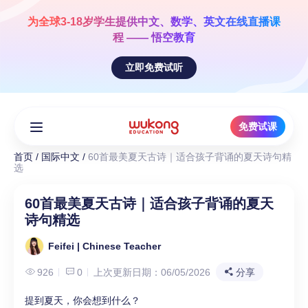
Skip
to
为全球3-18岁学生提供
中文、数学、英文
在线直播课
content
程 —— 悟空教育
立即免费试听
免费试课
首页
/
国际中文
/
60首最美夏天古诗｜适合孩子背诵的夏天诗句精
选
60首最美夏天古诗｜适合孩子背诵的夏天
诗句精选
Feifei | Chinese Teacher
926
0
上次更新日期：06/05/2026
分享
提到夏天，你会想到什么？