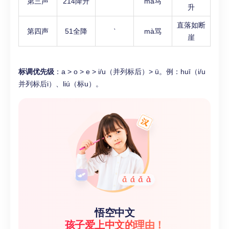
第三声
214降升
ˇ
mǎ马
升
直落如断
第四声
51全降
ˋ
mà骂
崖
标调优先级
：a > o > e > i/u（并列标后）> ü。例：huī（i/u
并列标后i）、liú（标u）。
悟空中文
孩子爱上中文的理由！