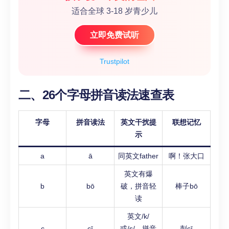
适合全球 3-18 岁青少儿
立即免费试听
Trustpilot
二、26个字母拼音读法速查表
字母
拼音读法
英文干扰提
联想记忆
示
a
ā
同英文father
啊！张大口
英文有爆
b
bō
破，拼音轻
棒子bō
读
英文/k/
c
cī
或/s/，拼音
刺cī