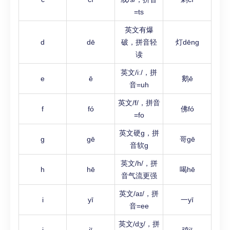
=ts
英文有爆
d
dē
破，拼音轻
灯dēng
读
英文/iː/，拼
e
ē
鹅ē
音=uh
英文/f/，拼音
f
fó
佛fó
=fo
英文硬g，拼
g
gē
哥gē
音软g
英文/h/，拼
h
hē
喝hē
音气流更强
英文/aɪ/，拼
i
yī
一yī
音=ee
英文/dʒ/，拼