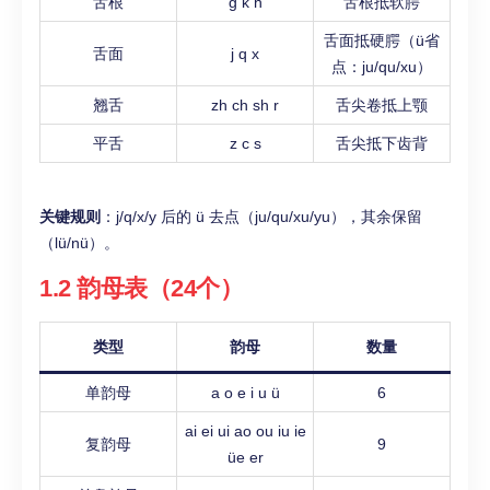
舌根
g k h
舌根抵软腭
舌面抵硬腭（ü省
舌面
j q x
点：ju/qu/xu）
翘舌
zh ch sh r
舌尖卷抵上颚
平舌
z c s
舌尖抵下齿背
关键规则
：j/q/x/y 后的 ü 去点（ju/qu/xu/yu），其余保留
（lü/nü）。
1.2 韵母表（24个）
类型
韵母
数量
单韵母
a o e i u ü
6
ai ei ui ao ou iu ie
复韵母
9
üe er