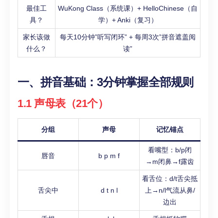
最佳工
WuKong Class（系统课）+ HelloChinese（自
具？
学）+ Anki（复习）
家长该做
每天10分钟”听写闭环” + 每周3次”拼音遮盖阅
什么？
读”
一、拼音基础：3分钟掌握全部规则
1.1 声母表（21个）
分组
声母
记忆锚点
看嘴型：b/p闭
唇音
b p m f
→m闭鼻→f露齿
看舌位：d/t舌尖抵
舌尖中
d t n l
上→n/l气流从鼻/
边出