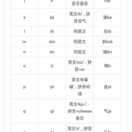
j
jī
鸡jī
音舌面音
英文/k/，拼
k
kē
课kè
音送气
l
èl
同英文
拉lā
m
èm
同英文
妈mā
n
èn
同英文
嗯ēn
英文/oʊ/，拼
o
ō
哦ō
音=or
英文有爆
p
pī
破，拼音轻
皮pí
读
英文/kjuː/，
q
qī
拼音=cheese
气qì
卷舌
英文/r/，拼音