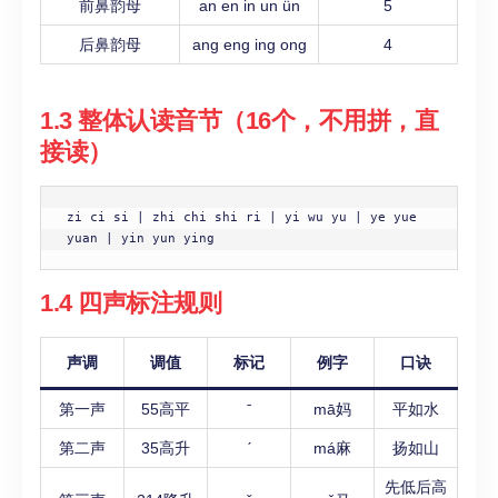
前鼻韵母
an en in un ün
5
后鼻韵母
ang eng ing ong
4
1.3 整体认读音节（16个，不用拼，直
接读）
zi ci si | zhi chi shi ri | yi wu yu | ye yue 
yuan | yin yun ying
1.4 四声标注规则
声调
调值
标记
例字
口诀
第一声
55高平
ˉ
mā妈
平如水
第二声
35高升
ˊ
má麻
扬如山
先低后高