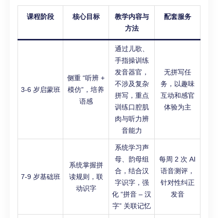
课程阶段
核心目标
教学内容与
配套服务
方法
通过儿歌、
手指操训练
发音器官，
无拼写任
侧重 “听辨 +
不涉及复杂
务，以趣味
3-6 岁启蒙班
模仿”，培养
拼写，重点
互动和感官
语感
训练口腔肌
体验为主
肉与听力辨
音能力
系统学习声
母、韵母组
每周 2 次 AI
系统掌握拼
合，结合汉
语音测评，
7-9 岁基础班
读规则，联
字识字，强
针对性纠正
动识字
化 “拼音 – 汉
发音
字” 关联记忆