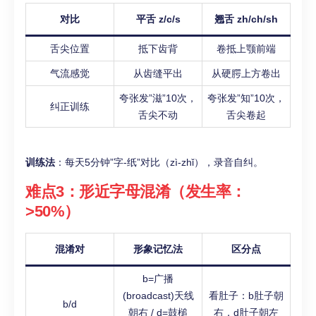
对比
平舌 z/c/s
翘舌 zh/ch/sh
舌尖位置
抵下齿背
卷抵上颚前端
气流感觉
从齿缝平出
从硬腭上方卷出
夸张发”滋”10次，
夸张发”知”10次，
纠正训练
舌尖不动
舌尖卷起
训练法
：每天5分钟”字-纸”对比（zì-zhǐ），录音自纠。
难点3：形近字母混淆（发生率：
>50%）
混淆对
形象记忆法
区分点
b=广播
(broadcast)天线
看肚子：b肚子朝
b/d
朝右 / d=鼓槌
右，d肚子朝左