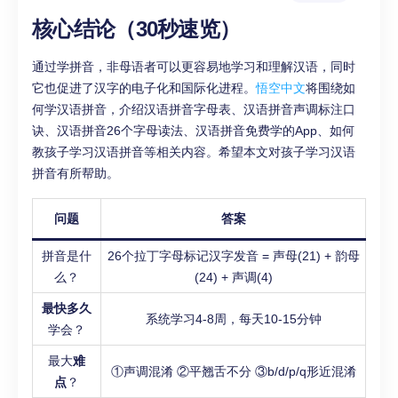
核心结论（30秒速览）
通过学拼音，非母语者可以更容易地学习和理解汉语，同时
它也促进了汉字的电子化和国际化进程。
悟空中文
将围绕如
何学汉语拼音，介绍汉语拼音字母表、汉语拼音声调标注口
诀、汉语拼音26个字母读法、汉语拼音免费学的App、如何
教孩子学习汉语拼音等相关内容。希望本文对孩子学习汉语
拼音有所帮助。
问题
答案
拼音是什
26个拉丁字母标记汉字发音 = 声母(21) + 韵母
么？
(24) + 声调(4)
最快多久
系统学习4-8周，每天10-15分钟
学会？
最大
难
①声调混淆 ②平翘舌不分 ③b/d/p/q形近混淆
点
？