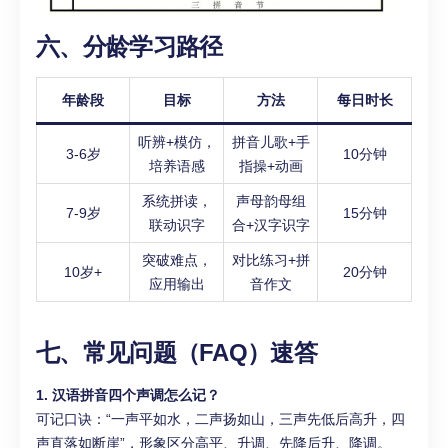
六、分龄学习路径
年龄段
目标
方法
每日时长
听辨+模仿，
拼音儿歌+手
3-6岁
10分钟
培养语感
指操+动画
系统拼读，
声母韵母组
7-9岁
15分钟
联动识字
合+汉字识字
突破难点，
对比练习+拼
10岁+
20分钟
应用输出
音作文
七、常见问题（FAQ）速答
1. 汉语拼音四个声调怎么记？
可记口诀：“一声平如水，二声扬如山，三声先低后高升，四
声直落如断崖”，形象区分高平、升调、先降后升、降调。