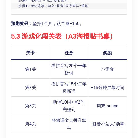
步骤3：读不出 → 掀开拼音提示

步骤4：整句连读，建立"拼音→汉字直认"通路
预期效果
：坚持1个月，认字量+150。
5.3 游戏化闯关表（A3海报贴书桌）
关卡
任务
奖励
看拼音写20个一年
第1关
小零食
级词
看拼音写15个二年
第2关
+15分钟屏幕时间
级新词
听写10词+写2句
第3关
周末 outing
完整句
整篇课文去拼音默
第4关
“拼音小达人”勋章
写