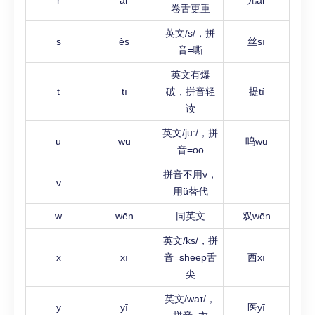
r
ár
儿ár
卷舌更重
英文/s/，拼
s
ès
丝sī
音=嘶
英文有爆
t
tī
破，拼音轻
提tí
读
英文/juː/，拼
u
wū
呜wū
音=oo
拼音不用v，
v
—
—
用ü替代
w
wēn
同英文
双wēn
英文/ks/，拼
x
xī
音=sheep舌
西xī
尖
英文/waɪ/，
y
yī
医yī