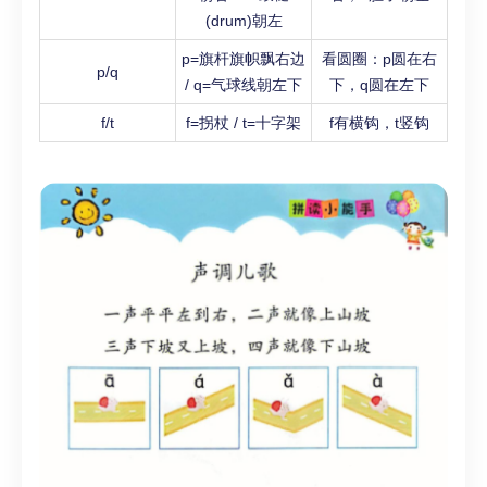
(drum)朝左
p=旗杆旗帜飘右边
看圆圈：p圆在右
p/q
/ q=气球线朝左下
下，q圆在左下
f/t
f=拐杖 / t=十字架
f有横钩，t竖钩