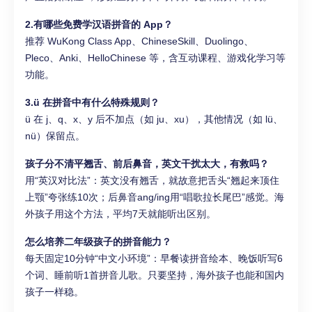
2.有哪些免费学汉语拼音的 App？
推荐 WuKong Class App、ChineseSkill、Duolingo、
Pleco、Anki、HelloChinese 等，含互动课程、游戏化学习等
功能。
3.ü 在拼音中有什么特殊规则？
ü 在 j、q、x、y 后不加点（如 ju、xu），其他情况（如 lü、
nü）保留点。
孩子分不清平翘舌、前后鼻音，英文干扰太大，有救吗？
用“英汉对比法”：英文没有翘舌，就故意把舌头“翘起来顶住
上颚”夸张练10次；后鼻音ang/ing用“唱歌拉长尾巴”感觉。海
外孩子用这个方法，平均7天就能听出区别。
怎么培养二年级孩子的拼音能力？
每天固定10分钟“中文小环境”：早餐读拼音绘本、晚饭听写6
个词、睡前听1首拼音儿歌。只要坚持，海外孩子也能和国内
孩子一样稳。