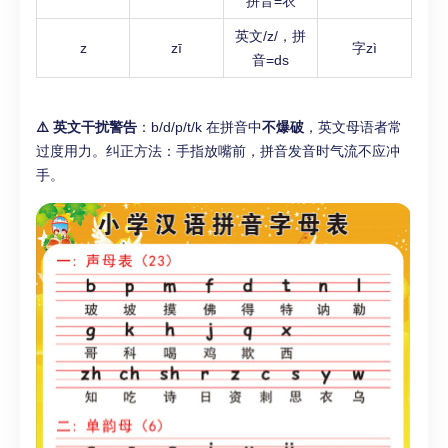
拼音=衣
英文/z/，拼
z
zī
字zì
音=ds
⚠️ 英文干扰警告
：b/d/p/t/k 在拼音中
不爆破
，英文母语者常
过度用力。纠正方法：手指放嘴前，拼音发音时气流不应冲
手。