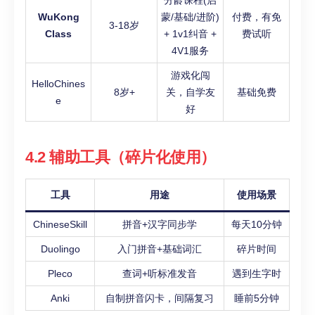
分龄课程(启
WuKong
蒙/基础/进阶)
付费，有免
3-18岁
Class
+ 1v1纠音 +
费试听
4V1服务
游戏化闯
HelloChines
8岁+
关，自学友
基础免费
e
好
4.2 辅助工具（碎片化使用）
工具
用途
使用场景
ChineseSkill
拼音+汉字同步学
每天10分钟
Duolingo
入门拼音+基础词汇
碎片时间
Pleco
查词+听标准发音
遇到生字时
Anki
自制拼音闪卡，间隔复习
睡前5分钟