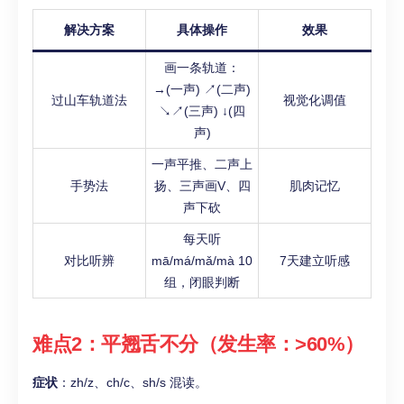
解决方案
具体操作
效果
画一条轨道：
→(一声) ↗(二声)
过山车轨道法
视觉化调值
↘↗(三声) ↓(四
声)
一声平推、二声上
手势法
扬、三声画V、四
肌肉记忆
声下砍
每天听
对比听辨
mā/má/mǎ/mà 10
7天建立听感
组，闭眼判断
难点2：平翘舌不分（发生率：>60%）
症状
：zh/z、ch/c、sh/s 混读。