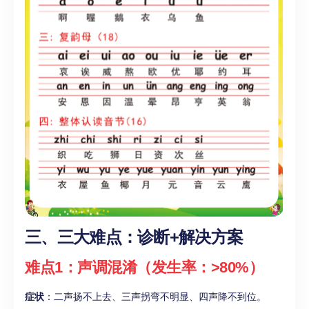
三、三大难点：诊断+解决方案
难点1：声调混淆（发生率：>80%）
症状
：二声扬不上去、三声拐弯不明显、四声降不到位。