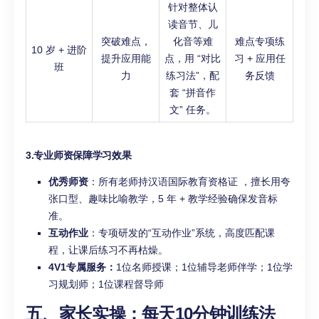
针对整体认
读音节、儿
突破难点，
化音等难
难点专项练
10 岁 + 进阶
提升应用能
点，用 “对比
习 + 应用任
班
力
练习法”，配
务反馈
套 “拼音作
文” 任务。
3.专业师资保障学习效果
优秀师资
：所有老师持汉语国际教育资格证 ，擅长用夸
张口型、趣味比喻教学，5 年 + 教学经验确保发音标
准。
互动作业
：专项研发的“互动作业”系统，高度匹配课
程，让课后练习不再枯燥。
4V1专属服务：
1位名师授课；1位辅导老师伴学；1位学
习规划师；1位课程督导师
五、家长实操：每天10分钟训练法