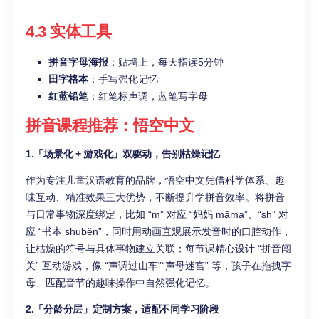
4.3 实体工具
拼音字母海报
：贴墙上，每天指读5分钟
田字格本
：手写强化记忆
红蓝铅笔
：红笔标声调，蓝笔写字母
拼音课程推荐：悟空中文
1.「场景化 + 游戏化」双驱动，告别枯燥记忆
作为专注儿童汉语教育的品牌，悟空中文凭借科学体系、趣
味互动、精准效果三大优势，不断提升学拼音效率。将拼音
与日常事物深度绑定，比如 “m” 对应 “妈妈 māma”、“sh” 对
应 “书本 shūběn”，同时用动画直观展示发音时的口腔动作，
让枯燥的符号与具体事物建立关联；每节课精心设计 “拼音闯
关” 互动游戏，像 “声调过山车”“声母迷宫” 等，孩子在拖拽字
母、匹配音节的趣味操作中自然强化记忆。
2.「分龄分层」定制方案，适配不同学习阶段