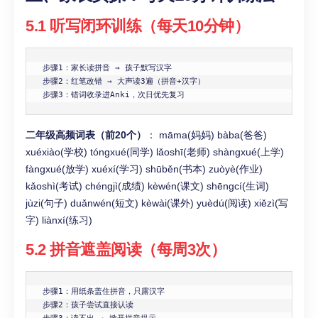
5.1 听写闭环训练（每天10分钟）
步骤1：家长读拼音 → 孩子默写汉字

步骤2：红笔改错 → 大声读3遍（拼音+汉字）

步骤3：错词收录进Anki，次日优先复习
二年级高频词表（前20个）
： māma(妈妈) bàba(爸爸)
xuéxiào(学校) tóngxué(同学) lǎoshī(老师) shàngxué(上学)
fàngxué(放学) xuéxí(学习) shūběn(书本) zuòyè(作业)
kǎoshì(考试) chéngjì(成绩) kèwén(课文) shēngcí(生词)
jùzi(句子) duǎnwén(短文) kèwài(课外) yuèdú(阅读) xiězì(写
字) liànxí(练习)
5.2 拼音遮盖阅读（每周3次）
步骤1：用纸条盖住拼音，只露汉字

步骤2：孩子尝试直接认读
