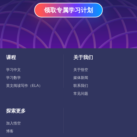
领取专属学习计划
课程
关于我们
Toggle
Toggle
Child
Child
Menu
Menu
学习中文
关于悟空
学习数学
媒体新闻
英文阅读写作（ELA）
联系我们
常见问题
探索更多
Toggle
Child
Menu
加入悟空
博客