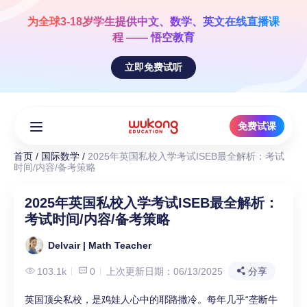
Skip
to
为全球3-18岁学生提供
中文、数学、英文
在线直播课
content
程 —— 悟空教育
立即免费试听
免费试课
首页
/
国际数学
/
2025年英国私校入学考试ISEB最全解析：考试
时间/内容/备考策略
2025年英国私校入学考试ISEB最全解析：
考试时间/内容/备考策略
Delvair | Math Teacher
103.1k
0
上次更新日期：06/13/2025
分享
英国顶尖私校，是鸡娃人心中的耶路撒冷。每年几乎“垄断牛