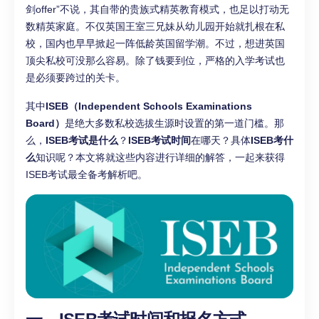
剑offer”不说，其自带的贵族式精英教育模式，也足以打动无
数精英家庭。不仅英国王室三兄妹从幼儿园开始就扎根在私
校，国内也早早掀起一阵低龄英国留学潮。不过，想进英国
顶尖私校可没那么容易。除了钱要到位，严格的入学考试也
是必须要跨过的关卡。
其中
ISEB（Independent Schools Examinations
Board）
是绝大多数私校选拔生源时设置的第一道门槛。那
么，
ISEB考试是什么
？
ISEB考试时间
在哪天？具体
ISEB考什
么
知识呢？本文将就这些内容进行详细的解答，一起来获得
ISEB考试最全备考解析吧。