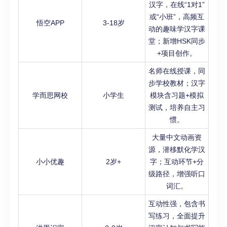
汉字，在线“1对1”
或“小班”，高频互
悟空APP
3-18岁
动的趣味学汉字课
堂；新增HSK同步
+项目创作。
名师在线授课，同
步学校教材；汉字
学而思网校
小学生
模块含习题+模拟
测试，培养自主习
惯。
大量中文动画资
源，潜移默化学汉
小小优趣
2岁+
字；互动环节+分
级路径，增强听口
词汇。
互动性强，包含书
写练习，全面提升