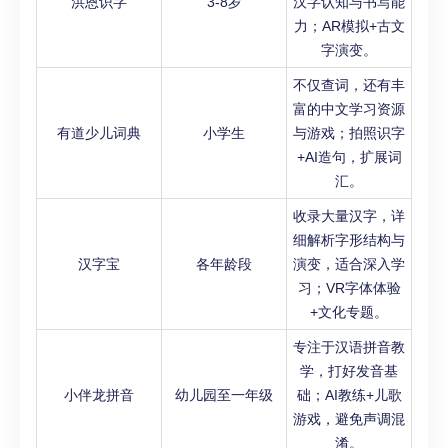
洪恩识字
3-8岁
汉字认知与书写能
力；AR模拟+古文
字演变。
不仅查词，还有丰
富的中文学习资源
有道少儿词典
小学生
与游戏；拍照识字
+AI造句，扩展词
汇。
收录大量汉字，详
细解析字形结构与
汉字宝
各年龄段
演变，适合深入学
习；VR字体体验
+文化专题。
专注于汉语拼音教
学，打好发音基
小伴龙拼音
幼儿园至一年级
础；AI教练+儿歌
游戏，避免声调混
淆。