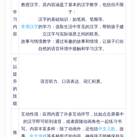
教授汉字。其内容涵盖了基本的汉字教学，包括但不限
学
于：
习
汉字的基础知识：如笔画、笔顺等。
内
常用汉字
的学习：选取生活中常见的汉字，帮助孩子建
容
立汉字与实际场景之间的联系。
故事与情境教学：通过有趣的故事和情境，让孩子们在
自然的语言环境中接触和学习汉字。
可
以
提
升
语言听力、口语表达、词汇积累。
的
技
能
互动性强：应用内置了许多互动环节，比如点击屏幕中
的汉字即可听到读音，或者跟随动画角色一起练习书
写。内容丰富多样：除了动画外，还包括
中文儿歌
、故
推
事、
中文游戏
等多种形式的内容，确保孩子能够保持兴