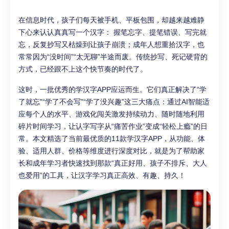
在信息时代，孩子们每天被手机、平板包围，却越来越难静
下心来认认真真写一个汉字： 握笔忘字、提笔错误、写完就
忘，反复抄写又枯燥到让孩子崩溃；成年人想重拾汉字，也
常常因为“没时间”“太无聊”半途而废。传统抄写、死记硬背的
方式，已经跟不上这个快节奏的时代了。
这时，一批优秀的学汉字APP应运而生。它们真正解决了“学
了就忘”“学了不会写”“学了没兴趣”这三大痛点：通过AI智能适
应每个人的水平、游戏化闯关激发持续动力、随时随地利用
碎片时间学习，让认字写字从“痛苦作业”变成“轻松上瘾”的日
常。本文精选了当前最优质的11款学汉字APP，从功能、体
验、适用人群、价格等维度进行深度对比，就是为了帮助家
长和成年学习者快速找到那款“真正好用、孩子不排斥、大人
也爱用”的工具，让汉字学习真正高效、有趣、持久！