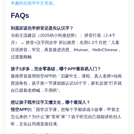
有趣的在线学中文资源
。
FAQs
到底应该先学拼音还是先认汉字？
当前主流建议（2025幼小衔接趋势）： 拼音打底（2-4个
月） → 拼音+汉字同步学 所以推荐：先用1-2个月把「儿童
汉语拼音」学完，再直接进洪恩、iHuman、HelloChinese，
过渡最顺畅
孩子3岁多，完全零基础，哪个APP最容易入门？
最推荐直接用悟空APP的「启蒙中文」课程。真人老师+动画
西游角色，孩子第一节课就能认识10个字，家长反馈“打开就
自己跟着老师喊，不用哄”。
想让孩子既学汉字又懂文化，哪个最深入？
悟空APP
的「国学汉字课」把每个字都讲成小故事：甲骨文
怎么来的？为什么“家”里有“豕”？孩子听完自己就能讲给别人
听，文化认同感直接拉满。