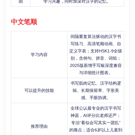
由
学习兴趣，同时加深对汉字的记忆。
中文笔顺
间隔重复算法驱动的汉字书
写练习、高清笔顺动画、自
定义字表；支持HSK1-9全级
学习内容
别，含例句、拼音、词组；
2025版新增手写板深度兼容
与详细统计图表。
书写肌肉记忆、汉字结构逻
可以提升的技能
辑、长期保留率、字形美
感、手眼协调。
全球公认最专业的汉字书写
神器，AI评分比老师还严；
专治“看似会写其实一团乱”
推荐理由
的痛点；适合6岁以上儿童到