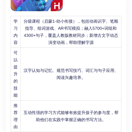
学
分级课程（启蒙1-幼小衔接），包括动画识字、笔顺
习
指导、组词游戏、AR书写模拟；融入5700+词组和
内
4300+句子，覆盖人教版教材同步；新增古文字动态
容
演变动画，帮助理解字源
可
以
提
汉字认知与记忆、规范书写技巧、词汇与句子应用、
升
阅读兴趣培养。
的
技
能
推
荐
互动性强的学习方式能够有效提升孩子的参与度，帮
理
助他们在实践中掌握正确的书写方法。
由