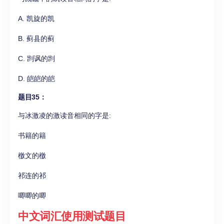
A. 凯旋的凯
B. 蓟县的蓟
C. 剀讽的剀
D. 皑皑的皑
题目35：
与冰激凌的激读音相同的字是:
书籍的籍
檄文的檄
祁连的祁
唧唧的唧
中文词汇使用测试题目