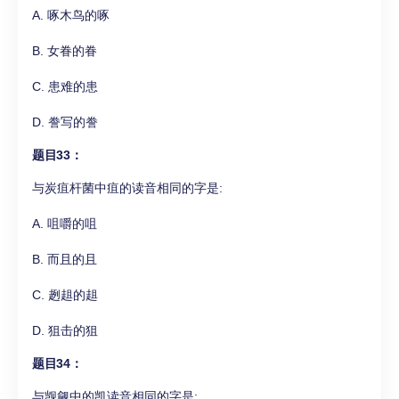
A. 啄木鸟的啄
B. 女眷的眷
C. 患难的患
D. 誊写的誊
题目33：
与炭疽杆菌中疽的读音相同的字是:
A. 咀嚼的咀
B. 而且的且
C. 趔趄的趄
D. 狙击的狙
题目34：
与觊觎中的凯读音相同的字是: