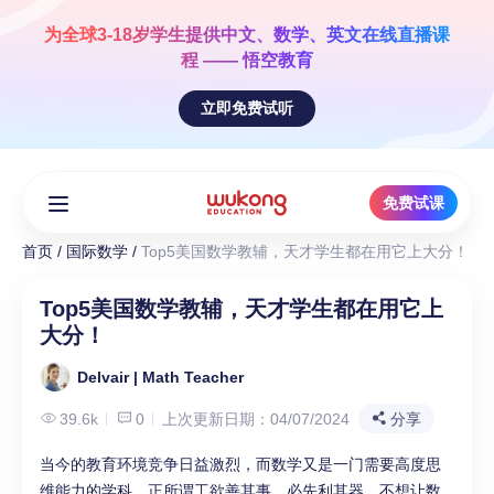
Skip
to
为全球3-18岁学生提供
中文、数学、英文
在线直播课
content
程 —— 悟空教育
立即免费试听
免费试课
首页
/
国际数学
/
Top5美国数学教辅，天才学生都在用它上大分！
Top5美国数学教辅，天才学生都在用它上
大分！
Delvair | Math Teacher
39.6k
0
上次更新日期：04/07/2024
分享
当今的教育环境竞争日益激烈，而数学又是一门需要高度思
维能力的学科，正所谓工欲善其事，必先利其器，不想让数