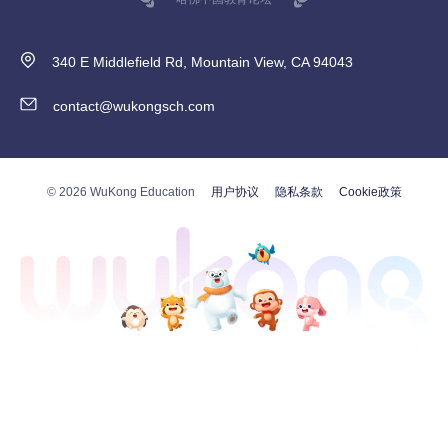
340 E Middlefield Rd, Mountain View, CA 94043
contact@wukongsch.com
© 2026 WuKong Education
用户协议
隐私条款
Cookie政策