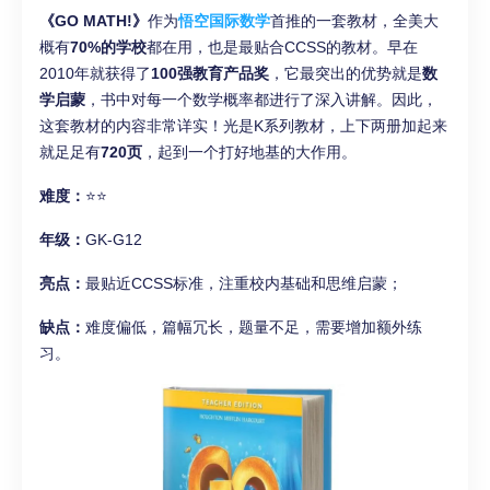
《GO MATH!》
作为
悟空国际数学
首推的一套教材，全美大
概有
70%的学校
都在用，也是最贴合CCSS的教材。早在
2010年就获得了
100强教育产品奖
，它最突出的优势就是
数
学启蒙
，书中对每一个数学概率都进行了深入讲解。因此，
这套教材的内容非常详实！光是K系列教材，上下两册加起来
就足足有
720页
，起到一个打好地基的大作用。
难度：
⭐⭐
年级：
GK-G12
亮点：
最贴近CCSS标准，注重校内基础和思维启蒙；
缺点：
难度偏低，篇幅冗长，题量不足，需要增加额外练
习。