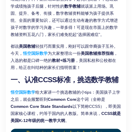
学成绩拖孩子后腿，针对性的
数学教辅
就该派上用场。巩
固、提升、备考、衔接，数学教辅资料能够为孩子提供系
统、全面的重要知识，还可以通过生动有趣的教学方式增进
孩子对数学的学习兴趣，一举多得！可是现在市面上的数学
教辅资料五花八门，家长们难免犯起“选择困难症”。
都说
美国教辅
轻技巧而重实用，刚好可以跟华裔孩子互补。
今天，
悟空国际数学
为大家整理出一份
美国教辅推荐指南
，
入选的都是口碑一绝的
教材+练习册
，美国私校和公校都在
用，给正在纠结种的家长们指明答案！
一、认准CCSS标准，挑选数学教辅
悟空国际数学
给大家讲一个挑选教辅的小tips：美国孩子上学
之后，就会频繁听到
Common Core
这个词（全称是
Common Core State Standards
以下简称CCSS），即美国
国家核心课程，约等于国内的人教版。简单来说，
CCSS就是
美国K-12年级的统一教学大纲
。