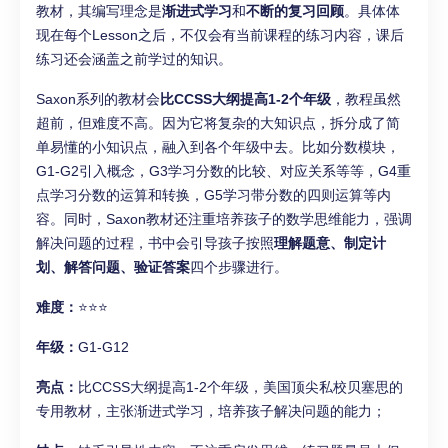
教材，其编写理念是
渐进式学习
和
不断的复习回顾
。具体体
现在每个Lesson之后，不仅会有当前课程的练习内容，课后
练习还会涵盖之前学过的知识。
Saxon系列的教材会
比CCSS大纲提高1-2个年级
，教程虽然
超前，但难度不高。因为它将复杂的大知识点，拆分成了简
单易懂的小知识点，融入到各个年级中去。比如分数模块，
G1-G2引入概念，G3学习分数的比较、对应关系等等，G4重
点学习分数的运算和转换，G5学习带分数的四则运算等内
容。同时，Saxon教材还注重培养孩子的数学思维能力，强调
解决问题的过程，书中会引导孩子按照
理解题意、制定计
划、解答问题、验证答案
四个步骤进行。
难度：
⭐⭐⭐
年级：
G1-G12
亮点：
比CCSS大纲提高1-2个年级，美国顶尖私校贝塞思的
专用教材，主张渐进式学习，培养孩子解决问题的能力；