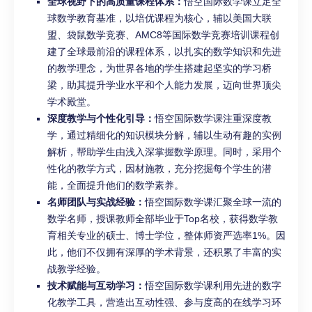
全球视野下的高质量课程体系：
悟空国际数学课立足全
球数学教育基准，以培优课程为核心，辅以美国大联
盟、袋鼠数学竞赛、AMC8等国际数学竞赛培训课程创
建了全球最前沿的课程体系，以扎实的数学知识和先进
的教学理念，为世界各地的学生搭建起坚实的学习桥
梁，助其提升学业水平和个人能力发展，迈向世界顶尖
学术殿堂。
深度教学与个性化引导：
悟空国际数学课注重深度教
学，通过精细化的知识模块分解，辅以生动有趣的实例
解析，帮助学生由浅入深掌握数学原理。同时，采用个
性化的教学方式，因材施教，充分挖掘每个学生的潜
能，全面提升他们的数学素养。
名师团队与实战经验：
悟空国际数学课汇聚全球一流的
数学名师，授课教师全部毕业于Top名校，获得数学教
育相关专业的硕士、博士学位，整体师资严选率1%。因
此，他们不仅拥有深厚的学术背景，还积累了丰富的实
战教学经验。
技术赋能与互动学习：
悟空国际数学课利用先进的数字
化教学工具，营造出互动性强、参与度高的在线学习环