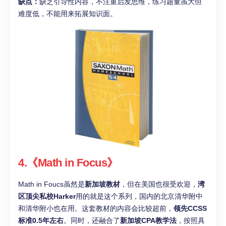
缺点：
缺乏引导性内容，不注重启发思维，练习题量虽大但
难度低，不能用来拓展知识面。
4.《Math in Focus》
Math in Foucs虽然是
新加坡教材
，但在美国也很受欢迎，
湾
区顶尖私校Harker
用的就是这个系列，国内的北京清华附中
和清华附小也在用。这套教材的内容会比较超前，
领先CCSS
标准0.5年左右
。同时，还融合了
新加坡CPA教学法
，按照具