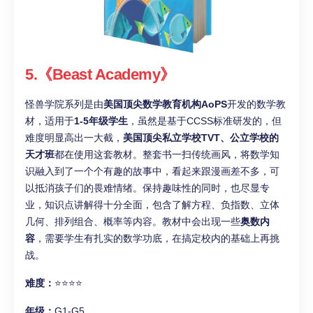
5.《Beast Academy》
怪兽学院系列是由
美国顶尖数学教育机构AoPS
开发的数学教
材，适用于
1-5年级学生
，虽然是基于CCSS标准研发的，但
难度明显高出一大截，
美国顶尖私立学校TVT、公立学校的
天才班
都在使用这套教材。整套书一扫传统画风，将数学知
识融入到了一个个有趣的故事中，看起来跟漫画差不多，可
以抵消孩子们的畏难情绪。保持趣味性的同时，也尽显专
业，知识点讲解得十分全面，包含了解方程、负指数、立体
几何、排列组合、概率等内容。教材中会出现一些
奥数内
容
，需要学生有扎实的数学功底，在搞定校内的基础上再挑
战。
难度：
⭐⭐⭐⭐
年级：
G1-G5